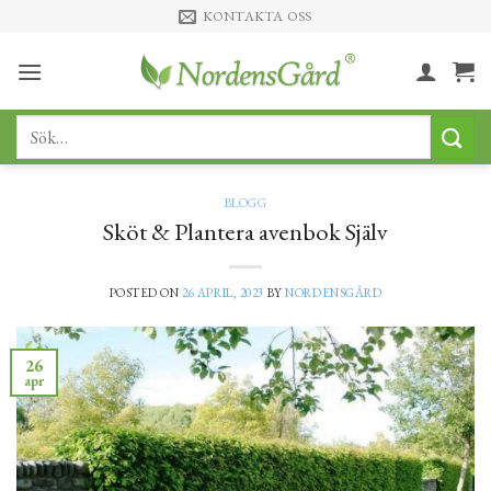
Skip
KONTAKTA OSS
to
content
Sök
efter:
BLOGG
Sköt & Plantera avenbok Själv
POSTED ON
26 APRIL, 2023
BY
NORDENSGÅRD
26
apr