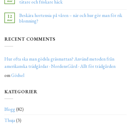
mar
tätare och friskare häck
Beskära hortensia på våren – när och hur gör man för rik
12
mar
blomning?
RECENT COMMENTS
Hur ofta ska man gödsla gräsmattan? Använd metoden från
amerikanska trädgårdar - NordensGård - Allt för trädgården
om
Gödsel
KATEGORIER
Blogg
(82)
Thuja
(3)