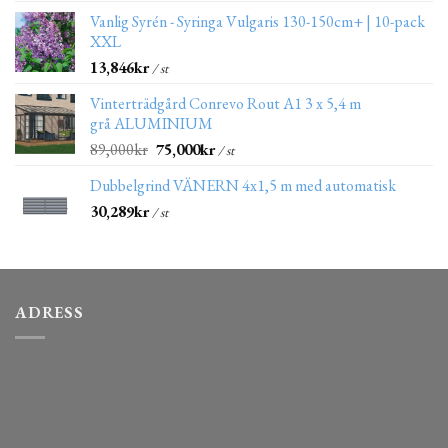
Vanlig Syrén - Syringa Vulgaris 130-150cm+ | 10-pack
XXL
13,846
kr
/ st
Vinterträdgård Conrevo Rout A1 3 x 5,4 m
grå ALUMINIUM
89,000
kr
75,000
kr
/ st
Dubbelgrind VÄNERN 4x1,5 m med automatisk
30,289
kr
/ st
ADRESS