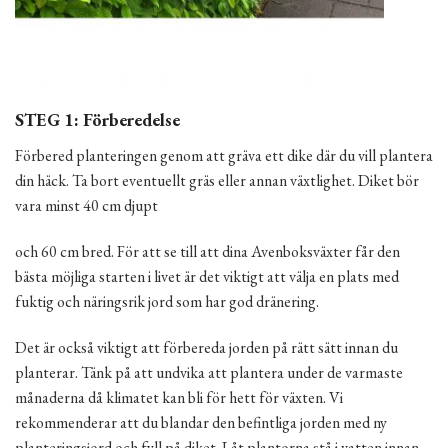
STEG 1: Förberedelse
Förbered planteringen genom att gräva ett dike där du vill plantera
din häck. Ta bort eventuellt gräs eller annan växtlighet. Diket bör
vara minst 40 cm djupt
och 60 cm bred. För att se till att dina Avenboksväxter får den
bästa möjliga starten i livet är det viktigt att välja en plats med
fuktig och näringsrik jord som har god dränering.
Det är också viktigt att förbereda jorden på rätt sätt innan du
planterar. Tänk på att undvika att plantera under de varmaste
månaderna då klimatet kan bli för hett för växten. Vi
rekommenderar att du blandar den befintliga jorden med ny
planteringsjord och fyll på diket. Låt plantorna stå i vatten innan