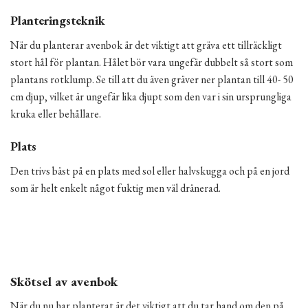
Planteringsteknik
När du planterar avenbok är det viktigt att gräva ett tillräckligt
stort hål för plantan. Hålet bör vara ungefär dubbelt så stort som
plantans rotklump. Se till att du även gräver ner plantan till 40- 50
cm djup, vilket är ungefär lika djupt som den var i sin ursprungliga
kruka eller behållare.
Plats
Den trivs bäst på en plats med sol eller halvskugga och på en jord
som är helt enkelt något fuktig men väl dränerad.
Skötsel av avenbok
När du nu har planterat är det viktigt att du tar hand om den på