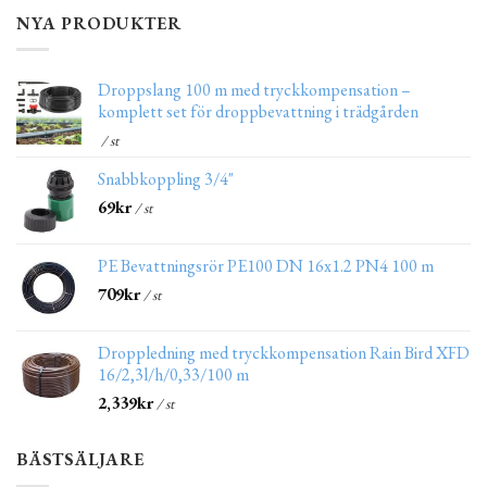
NYA PRODUKTER
Droppslang 100 m med tryckkompensation –
komplett set för droppbevattning i trädgården
/ st
Snabbkoppling 3/4"
69
kr
/ st
PE Bevattningsrör PE100 DN 16x1.2 PN4 100 m
709
kr
/ st
Droppledning med tryckkompensation Rain Bird XFD
16/2,3l/h/0,33/100 m
2,339
kr
/ st
BÄSTSÄLJARE