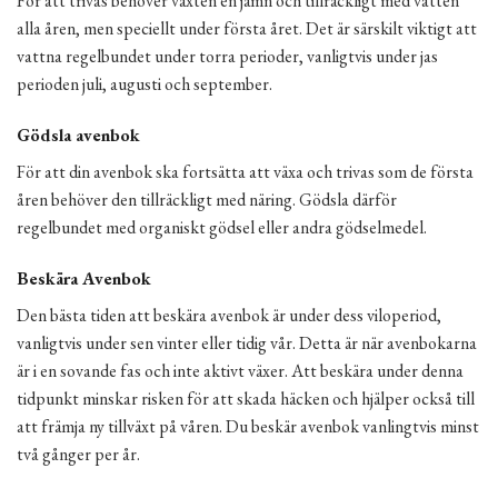
För att trivas behöver växten en jämn och tillräckligt med vatten
alla åren, men speciellt under första året. Det är särskilt viktigt att
vattna regelbundet under torra perioder, vanligtvis under jas
perioden juli, augusti och september.
Gödsla avenbok
För att din avenbok ska fortsätta att växa och trivas som de första
åren behöver den tillräckligt med näring. Gödsla därför
regelbundet med organiskt gödsel eller andra gödselmedel.
Beskära Avenbok
Den bästa tiden att beskära avenbok är under dess viloperiod,
vanligtvis under sen vinter eller tidig vår. Detta är när avenbokarna
är i en sovande fas och inte aktivt växer. Att beskära under denna
tidpunkt minskar risken för att skada häcken och hjälper också till
att främja ny tillväxt på våren. Du beskär avenbok vanlingtvis minst
två gånger per år.