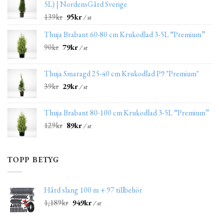
5L) | NordensGård Sverige
139
kr
95
kr
/ st
Thuja Brabant 60-80 cm Krukodlad 3-5L “Premium”
90
kr
79
kr
/ st
Thuja Smaragd 25-40 cm Krukodlad P9 "Premium"
39
kr
29
kr
/ st
Thuja Brabant 80-100 cm Krukodlad 3-5L “Premium”
129
kr
89
kr
/ st
TOPP BETYG
Hård slang 100 m + 97 tillbehör
1,189
kr
949
kr
/ st