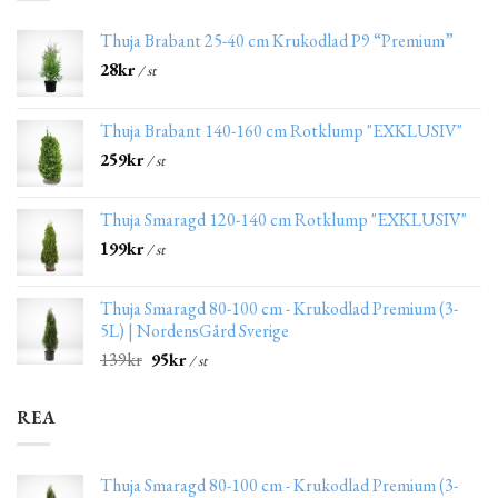
Thuja Brabant 25-40 cm Krukodlad P9 “Premium”
28
kr
/ st
Thuja Brabant 140-160 cm Rotklump "EXKLUSIV"
259
kr
/ st
Thuja Smaragd 120-140 cm Rotklump "EXKLUSIV"
199
kr
/ st
Thuja Smaragd 80-100 cm - Krukodlad Premium (3-
5L) | NordensGård Sverige
139
kr
95
kr
/ st
REA
Thuja Smaragd 80-100 cm - Krukodlad Premium (3-