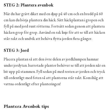
STEG 2: Plantera avenbok
När du har grävt diket med en djup på 40 cm och en bredd på 60
cm kan du börja plantera din häck. Sätt häckplantan i gropen och
fyll på med jord runt rötterna. Fortsätt sedan genom att plantera
häcken grop för grop. Använd en rak linje för att se till att häcken
står rakt och undvik att behöva flytta jorden flera gånger.
STEG 3: Jord
Placera plantan så att den övre delen av jordklumpen hamnar
under jordytan. barrotade plantor behöver se till att jorden når en
bit upp på stammen. Fyll sedan på med resten av jorden och tryck
till ordentligt med foten så att plantorna står rakt. Kom ihåg att
vattna ordentligt efter planteringen!
Plantera Avenbok tips