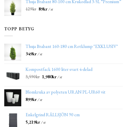
Thuja Brabant 80-100 cm Krukodlad 3-5L “Premium”
129
kr
89
kr
/ st
TOPP BETYG
Thuja Brabant 160-180 cm Rotklump "EXKLUSIV"
349
kr
/ st
Kompostfack 1600 liter svart 4-delad
3,590
kr
1,980
kr
/ st
Blomkruka av polyeten URAN PL-UR60 vit
899
kr
/ st
Enkelgrind RÄLLSJÖN 90 cm
5,219
kr
/ st