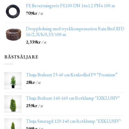
PE Bevattningsrör PE100 DN 16x1.2 PN4 100 m
709
kr
/ st
Droppledning med tryckkompensation Rain Bird XFD
16/2,3l/h/0,33/100 m
2,339
kr
/ st
BÄSTSÄLJARE
Thuja Brabant 25-40 cm Krukodlad P9 “Premium”
28
kr
/ st
Thuja Brabant 140-160 cm Rotklump "EXKLUSIV"
259
kr
/ st
Thuja Smaragd 120-140 cm Rotklump "EXKLUSIV"
199
kr
/ st