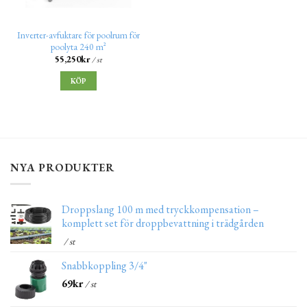
Inverter-avfuktare för poolrum för
poolyta 240 m²
55,250
kr
/ st
KÖP
NYA PRODUKTER
Droppslang 100 m med tryckkompensation –
komplett set för droppbevattning i trädgården
/ st
Snabbkoppling 3/4"
69
kr
/ st