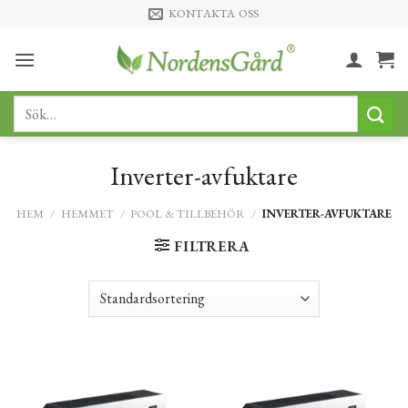
Skip
KONTAKTA OSS
to
content
Sök
efter:
Inverter-avfuktare
HEM
/
HEMMET
/
POOL & TILLBEHÖR
/
INVERTER-AVFUKTARE
FILTRERA