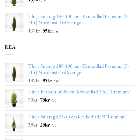
Thuja Smaragd 80-100 cm - Krukodlad Premium (3-
5L) | NordensGård Sverige
139
kr
95
kr
/ st
REA
Thuja Smaragd 80-100 cm - Krukodlad Premium (3-
5L) | NordensGård Sverige
139
kr
95
kr
/ st
Thuja Brabant 60-80 cm Krukodlad 3-5L “Premium”
90
kr
79
kr
/ st
Thuja Smaragd 25-40 cm Krukodlad P9 "Premium"
39
kr
29
kr
/ st