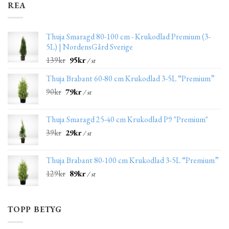
REA
Thuja Smaragd 80-100 cm - Krukodlad Premium (3-
5L) | NordensGård Sverige
139
kr
95
kr
/ st
Thuja Brabant 60-80 cm Krukodlad 3-5L “Premium”
90
kr
79
kr
/ st
Thuja Smaragd 25-40 cm Krukodlad P9 "Premium"
39
kr
29
kr
/ st
Thuja Brabant 80-100 cm Krukodlad 3-5L “Premium”
129
kr
89
kr
/ st
TOPP BETYG