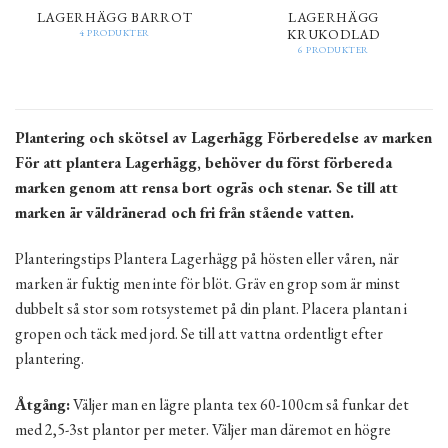
LAGERHÄGG BARROT
LAGERHÄGG
KRUKODLAD
4 PRODUKTER
6 PRODUKTER
Plantering och skötsel av Lagerhägg Förberedelse av marken
För att plantera Lagerhägg, behöver du först förbereda
marken genom att rensa bort ogräs och stenar. Se till att
marken är väldränerad och fri från stående vatten.
Planteringstips Plantera Lagerhägg på hösten eller våren, när
marken är fuktig men inte för blöt. Gräv en grop som är minst
dubbelt så stor som rotsystemet på din plant. Placera plantan i
gropen och täck med jord. Se till att vattna ordentligt efter
plantering.
Åtgång:
Väljer man en lägre planta tex 60-100cm så funkar det
med 2,5-3st plantor per meter. Väljer man däremot en högre