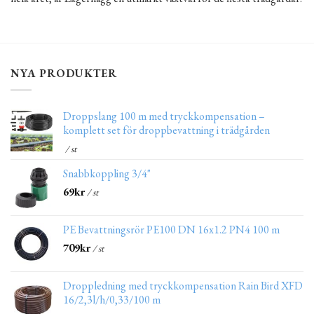
NYA PRODUKTER
Droppslang 100 m med tryckkompensation –
komplett set för droppbevattning i trädgården
/ st
Snabbkoppling 3/4"
69
kr
/ st
PE Bevattningsrör PE100 DN 16x1.2 PN4 100 m
709
kr
/ st
Droppledning med tryckkompensation Rain Bird XFD
16/2,3l/h/0,33/100 m