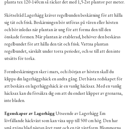
planta tex 120-140cm så räcker det med 1,5-2st plantor per meter.
Skötselråd Lagerhägg kräver regelbunden beskärning för att hålla
sig tät och frisk. Beskärningen bör utföras på våren eller hösten
och bör inledas när plantan är ung för att forma den till den
önskade formen. När plantan är etablerad, behöver den beskäras
regelbundet för att hålla den tät och frisk. Vattna plantan
regelbundet, särskilt under torra perioder, och se till att den inte
utsätts för torka.
Formbeskärningen sker i mars, och i början av hösten skall du
klippa din lagerhäggshäck en andra gång. Det bästa redskapet för
att beskära en lagerhäggshäck är en vanlig häcksax. Med en vanlig
häcksax kan du försäkra dig om att du endast klipper av grenarna,
inte bladen.
Egenskaper av Lagerhägg
Utseende av Lagerhägg Em
lövfällande häckväxt som kan växa upp till 500 cm hög. Den har
små gröna blad nästan året runt och en tät växtform. Blommorna