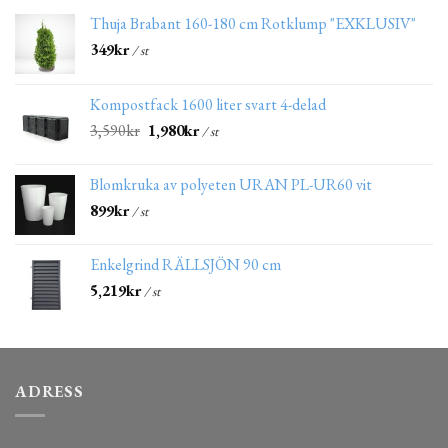
Thuja Brabant 160-180 cm Rotklump "EXKLUSIV"
349
kr
/ st
Kompostfack 1600 liter svart 4-delad
3,590
kr
1,980
kr
/ st
Blomkruka av polyeten URAN PL-UR60 vit
899
kr
/ st
Enkelgrind RÄLLSJÖN 90 cm
5,219
kr
/ st
ADRESS