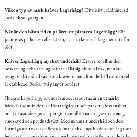
Vilken typ av mark kräver Lagerhägg?
Trivs bäst i väldränerad
jord och soliga lägen.
När är den bästa tiden på året att plantera Lagerhägg?
Bör
planteras på hösten eller våren, när marken är fuktig men inte för
blöt.
Kräver Lagerhägg mycket underhåll?
Kräver regelbunden
beskärning och vattning för att hålla sig tät och frisk, men är i
övrigt en lättodlad växt som kräver minimalt underhåll när den väl
är etablerad. Beskär två gånger om året.
Slutsats Lagerhägg, prunus laurocerasus etna är en utmärkt
häckväxt som är idealisk för trädgårdar och parker. Dess snabba
och tätväxande egenskaper gör den till en naturlig avgränsning,
vindskydd och prydnadsväxt. Med minimalt underhåll och dess
förmåga att trivas i de flesta klimat och de nya bladen som är gröna
hela året, är Lagerhägg en utmärkt växtval för de flesta trädgårdar.