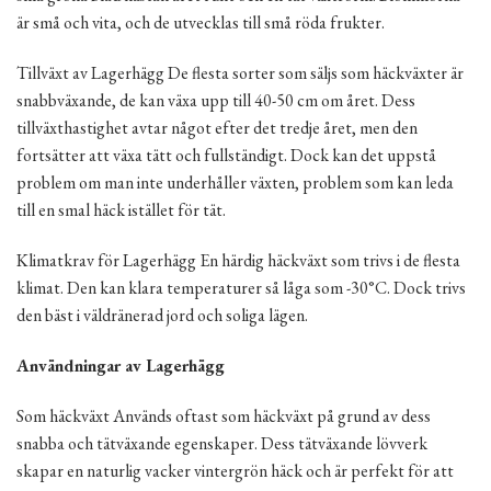
är små och vita, och de utvecklas till små röda frukter.
Tillväxt av Lagerhägg De flesta sorter som säljs som häckväxter är
snabbväxande, de kan växa upp till 40-50 cm om året. Dess
tillväxthastighet avtar något efter det tredje året, men den
fortsätter att växa tätt och fullständigt. Dock kan det uppstå
problem om man inte underhåller växten, problem som kan leda
till en smal häck istället för tät.
Klimatkrav för Lagerhägg En härdig häckväxt som trivs i de flesta
klimat. Den kan klara temperaturer så låga som -30°C. Dock trivs
den bäst i väldränerad jord och soliga lägen.
Användningar av Lagerhägg
Som häckväxt Används oftast som häckväxt på grund av dess
snabba och tätväxande egenskaper. Dess tätväxande lövverk
skapar en naturlig vacker vintergrön häck och är perfekt för att