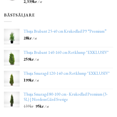
2,339
kr
/ st
BÄSTSÄLJARE
Thuja Brabant 25-40 cm Krukodlad P9 “Premium”
28
kr
/ st
Thuja Brabant 140-160 cm Rotklump "EXKLUSIV"
259
kr
/ st
Thuja Smaragd 120-140 cm Rotklump "EXKLUSIV"
199
kr
/ st
Thuja Smaragd 80-100 cm - Krukodlad Premium (3-
5L) | NordensGård Sverige
139
kr
95
kr
/ st