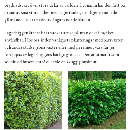
prydnadsväxt över stora delar av världen. Sitt namn har den fått på
grund av sina stora likhet med lagerträdet, nämligen genom de
glänsande, läderartade, avlånga tandade bladen.
Lagerhäggen är inte bara vacker att se på utan också mycket
användbar. Hos oss är den vanligast i planteringar med barrväxter
och andra städsegröna växter eller med perenner, vars färger
fördjupas av lagerhäggens härliga grönska. Den är utmärkt som
solitär vid husets entré eller vid en skuggig husknut.