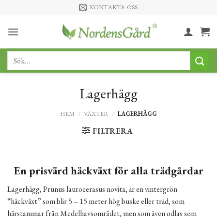
Skip
KONTAKTA OSS
to
content
Sök
efter:
Lagerhägg
HEM
/
VÄXTER
/
LAGERHÄGG
FILTRERA
En prisvärd häckväxt för alla trädgårdar
Lagerhägg, Prunus laurocerasus novita, är en vintergrön
“häckväxt” som blir 5 – 15 meter hög buske eller träd, som
härstammar från Medelhavsområdet, men som även odlas som