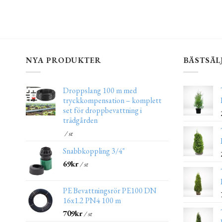
NYA PRODUKTER
BÄSTSÄL
Droppslang 100 m med
tryckkompensation – komplett
set för droppbevattning i
trädgården
/ st
Snabbkoppling 3/4"
69
kr
/ st
PE Bevattningsrör PE100 DN
16x1.2 PN4 100 m
709
kr
/ st