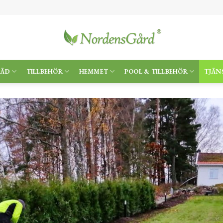
RÄD
TILLBEHÖR
HEMMET
POOL & TILLBEHÖR
TJÄN