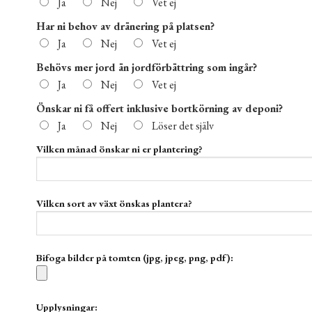
Ja
Nej
Vet ej
Har ni behov av dränering på platsen?
Ja
Nej
Vet ej
Behövs mer jord än jordförbättring som ingår?
Ja
Nej
Vet ej
Önskar ni få offert inklusive bortkörning av deponi?
Ja
Nej
Löser det själv
Vilken månad önskar ni er plantering?
Vilken sort av växt önskas plantera?
Bifoga bilder på tomten (jpg, jpeg, png, pdf):
Upplysningar: