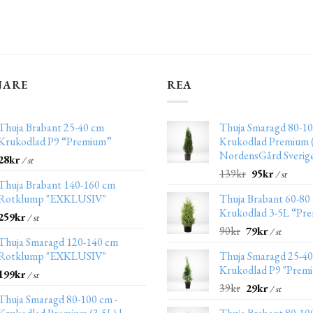
JARE
REA
Thuja Brabant 25-40 cm
Thuja Smaragd 80-10
Krukodlad P9 “Premium”
Krukodlad Premium (
NordensGård Sverig
28
kr
/ st
139
kr
95
kr
/ st
Thuja Brabant 140-160 cm
Rotklump "EXKLUSIV"
Thuja Brabant 60-80
Krukodlad 3-5L “Pr
259
kr
/ st
90
kr
79
kr
/ st
Thuja Smaragd 120-140 cm
Rotklump "EXKLUSIV"
Thuja Smaragd 25-4
Krukodlad P9 "Prem
199
kr
/ st
39
kr
29
kr
/ st
Thuja Smaragd 80-100 cm -