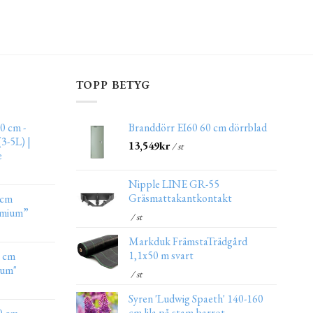
TOPP BETYG
0 cm -
Branddörr EI60 60 cm dörrblad
3-5L) |
13,549
kr
/ st
e
Nipple LINE GR-55
Gräsmattakantkontakt
 cm
emium”
/ st
Markduk FrämstaTrädgård
1,1x50 m svart
0 cm
ium"
/ st
Syren 'Ludwig Spaeth' 140-160
cm lila på stam,barrot