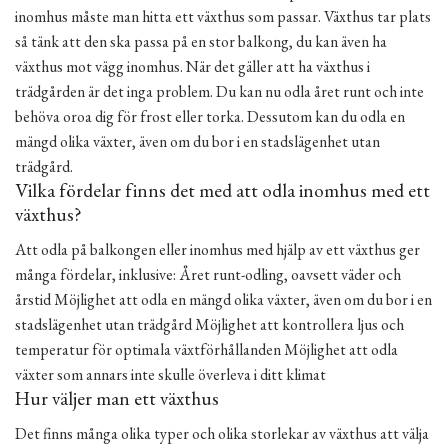
inomhus måste man hitta ett växthus som passar. Växthus tar plats
så tänk att den ska passa på en stor balkong, du kan även ha
växthus mot vägg inomhus. När det gäller att ha växthus i
trädgården är det inga problem. Du kan nu odla året runt och inte
behöva oroa dig för frost eller torka. Dessutom kan du odla en
mängd olika växter, även om du bor i en stadslägenhet utan
trädgård.
Vilka fördelar finns det med att odla inomhus med ett
växthus?
Att odla på balkongen eller inomhus med hjälp av ett växthus ger
många fördelar, inklusive: Året runt-odling, oavsett väder och
årstid Möjlighet att odla en mängd olika växter, även om du bor i en
stadslägenhet utan trädgård Möjlighet att kontrollera ljus och
temperatur för optimala växtförhållanden Möjlighet att odla
växter som annars inte skulle överleva i ditt klimat
Hur väljer man ett växthus
Det finns många olika typer och olika storlekar av växthus att välja