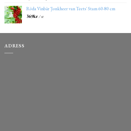
Röda Vinbär 'Jonkheer van Teets' Stam 60-80 cm
369
kr
/ st
ADRESS