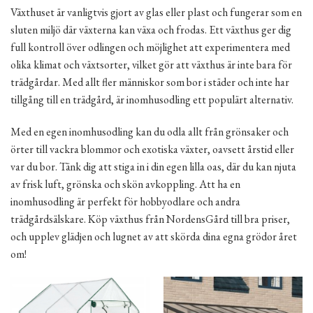
Växthuset är vanligtvis gjort av glas eller plast och fungerar som en
sluten miljö där växterna kan växa och frodas. Ett växthus ger dig
full kontroll över odlingen och möjlighet att experimentera med
olika klimat och växtsorter, vilket gör att växthus är inte bara för
trädgårdar. Med allt fler människor som bor i städer och inte har
tillgång till en trädgård, är inomhusodling ett populärt alternativ.
Med en egen inomhusodling kan du odla allt från grönsaker och
örter till vackra blommor och exotiska växter, oavsett årstid eller
var du bor. Tänk dig att stiga in i din egen lilla oas, där du kan njuta
av frisk luft, grönska och skön avkoppling. Att ha en
inomhusodling är perfekt för hobbyodlare och andra
trädgårdsälskare. Köp växthus från NordensGård till bra priser,
och upplev glädjen och lugnet av att skörda dina egna grödor året
om!