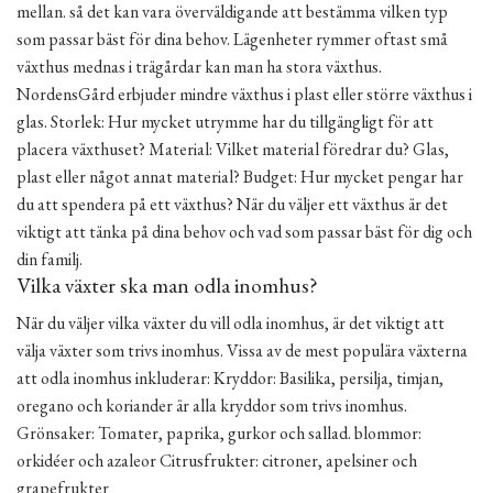
mellan. så det kan vara överväldigande att bestämma vilken typ
som passar bäst för dina behov. Lägenheter rymmer oftast små
växthus mednas i trägårdar kan man ha stora växthus.
NordensGård erbjuder mindre växthus i plast eller större växthus i
glas. Storlek: Hur mycket utrymme har du tillgängligt för att
placera växthuset? Material: Vilket material föredrar du? Glas,
plast eller något annat material? Budget: Hur mycket pengar har
du att spendera på ett växthus? När du väljer ett växthus är det
viktigt att tänka på dina behov och vad som passar bäst för dig och
din familj.
Vilka växter ska man odla inomhus?
När du väljer vilka växter du vill odla inomhus, är det viktigt att
välja växter som trivs inomhus. Vissa av de mest populära växterna
att odla inomhus inkluderar: Kryddor: Basilika, persilja, timjan,
oregano och koriander är alla kryddor som trivs inomhus.
Grönsaker: Tomater, paprika, gurkor och sallad. blommor:
orkidéer och azaleor Citrusfrukter: citroner, apelsiner och
grapefrukter