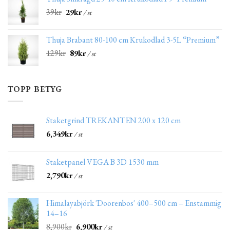
39
kr
29
kr
/ st
Thuja Brabant 80-100 cm Krukodlad 3-5L “Premium”
129
kr
89
kr
/ st
TOPP BETYG
Staketgrind TREKANTEN 200 x 120 cm
6,349
kr
/ st
Staketpanel VEGA B 3D 1530 mm
2,790
kr
/ st
Himalayabjörk 'Doorenbos' 400–500 cm – Enstammig
14–16
8,900
kr
6,900
kr
/ st