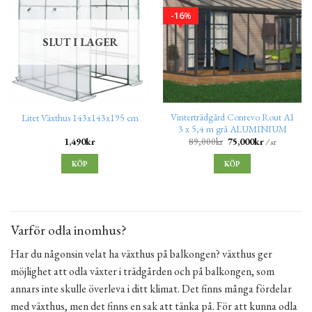
16
%
SLUT I LAGER
Vinterträdgård Conrevo Rout A1
Litet Växthus 143x143x195 cm
3 x 5,4 m grå ALUMINIUM
1,490
kr
89,000
kr
75,000
kr
/ st
KÖP
KÖP
Varför odla inomhus?
Har du någonsin velat ha växthus på balkongen? växthus ger
möjlighet att odla växter i trädgården och på balkongen, som
annars inte skulle överleva i ditt klimat. Det finns många fördelar
med växthus, men det finns en sak att tänka på. För att kunna odla