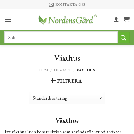
Skip
KONTAKTA OSS
to
content
Sök
efter:
Växthus
HEM
/
HEMMET
/
VÄXTHUS
FILTRERA
Växthus
Ett växthus är en konstruktion som används för att odla växter.