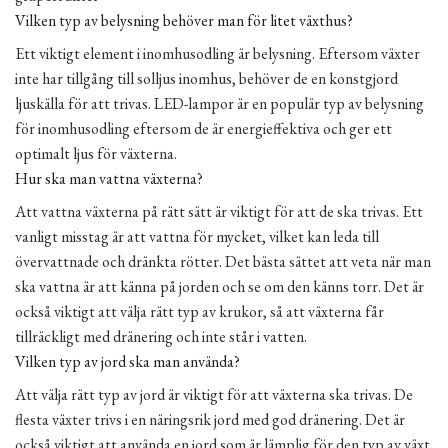
Vilken typ av belysning behöver man för litet växthus?
Ett viktigt element i inomhusodling är belysning. Eftersom växter
inte har tillgång till solljus inomhus, behöver de en konstgjord
ljuskälla för att trivas. LED-lampor är en populär typ av belysning
för inomhusodling eftersom de är energieffektiva och ger ett
optimalt ljus för växterna.
Hur ska man vattna växterna?
Att vattna växterna på rätt sätt är viktigt för att de ska trivas. Ett
vanligt misstag är att vattna för mycket, vilket kan leda till
övervattnade och dränkta rötter. Det bästa sättet att veta när man
ska vattna är att känna på jorden och se om den känns torr. Det är
också viktigt att välja rätt typ av krukor, så att växterna får
tillräckligt med dränering och inte står i vatten.
Vilken typ av jord ska man använda?
Att välja rätt typ av jord är viktigt för att växterna ska trivas. De
flesta växter trivs i en näringsrik jord med god dränering. Det är
också viktigt att använda en jord som är lämplig för den typ av växt