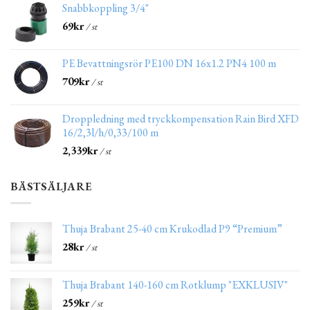
Snabbkoppling 3/4"
69
kr
/ st
PE Bevattningsrör PE100 DN 16x1.2 PN4 100 m
709
kr
/ st
Droppledning med tryckkompensation Rain Bird XFD
16/2,3l/h/0,33/100 m
2,339
kr
/ st
BÄSTSÄLJARE
Thuja Brabant 25-40 cm Krukodlad P9 “Premium”
28
kr
/ st
Thuja Brabant 140-160 cm Rotklump "EXKLUSIV"
259
kr
/ st