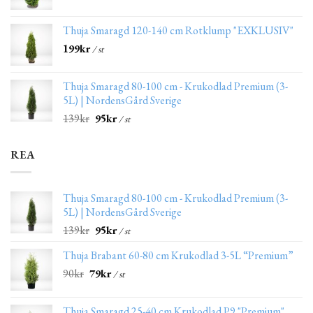
Thuja Smaragd 120-140 cm Rotklump "EXKLUSIV"
199
kr
/ st
Thuja Smaragd 80-100 cm - Krukodlad Premium (3-
5L) | NordensGård Sverige
139
kr
95
kr
/ st
REA
Thuja Smaragd 80-100 cm - Krukodlad Premium (3-
5L) | NordensGård Sverige
139
kr
95
kr
/ st
Thuja Brabant 60-80 cm Krukodlad 3-5L “Premium”
90
kr
79
kr
/ st
Thuja Smaragd 25-40 cm Krukodlad P9 "Premium"