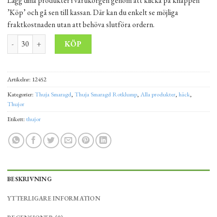
Lägg dina produkter i varukorgen genom att klicka på knappen
’Köp’ och gå sen till kassan. Där kan du enkelt se möjliga
fraktkostnaden utan att behöva slutföra ordern.
Thuja Smaragd 120-140 cm Rotklump "EXKLUSIV" mängd
Alternative:
KÖP
Artikelnr:
12452
Kategorier:
Thuja Smaragd
,
Thuja Smaragd Rotklump
,
Alla produkter
,
häck
,
Thujor
Etikett:
thujor
BESKRIVNING
YTTERLIGARE INFORMATION