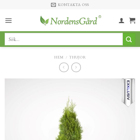
Skip
KONTAKTA OSS
to
content
Sök
efter:
HEM
/
THUJOR