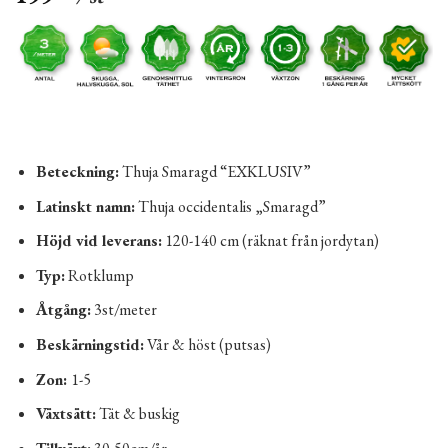
Beteckning:
Thuja Smaragd “EXKLUSIV”
Latinskt namn:
Thuja occidentalis „Smaragd”
Höjd vid leverans:
120-140 cm (räknat från jordytan)
Typ:
Rotklump
Åtgång:
3st/meter
Beskärningstid:
Vår & höst (putsas)
Zon:
1-5
Växtsätt:
Tät & buskig