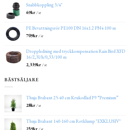
Snabbkoppling 3/4"
69
kr
/ st
PE Bevattningsrör PE100 DN 16x1.2 PN4 100 m
709
kr
/ st
Droppledning med tryckkompensation Rain Bird XFD
16/2,3l/h/0,33/100 m
2,339
kr
/ st
BÄSTSÄLJARE
Thuja Brabant 25-40 cm Krukodlad P9 “Premium”
28
kr
/ st
Thuja Brabant 140-160 cm Rotklump "EXKLUSIV"
259
kr
/ st