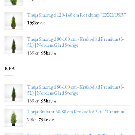
Thuja Smaragd 120-140 cm Rotklump "EXKLUSIV"
199
kr
/ st
Thuja Smaragd 80-100 cm - Krukodlad Premium (3-
5L) | NordensGård Sverige
139
kr
95
kr
/ st
REA
Thuja Smaragd 80-100 cm - Krukodlad Premium (3-
5L) | NordensGård Sverige
139
kr
95
kr
/ st
Thuja Brabant 60-80 cm Krukodlad 3-5L “Premium”
90
kr
79
kr
/ st