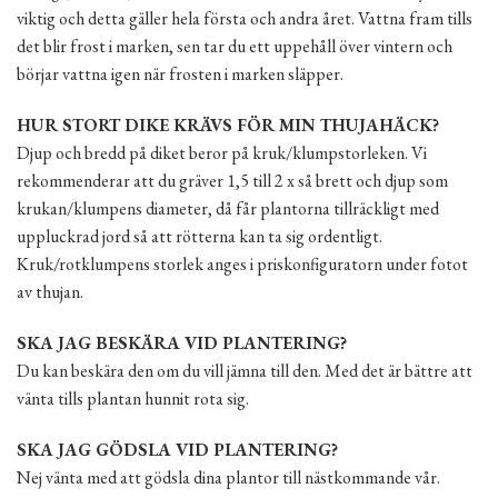
viktig och detta gäller hela första och andra året. Vattna fram tills
det blir frost i marken, sen tar du ett uppehåll över vintern och
börjar vattna igen när frosten i marken släpper.
HUR STORT DIKE KRÄVS FÖR MIN THUJAHÄCK?
Djup och bredd på diket beror på kruk/klumpstorleken. Vi
rekommenderar att du gräver 1,5 till 2 x så brett och djup som
krukan/klumpens diameter, då får plantorna tillräckligt med
uppluckrad jord så att rötterna kan ta sig ordentligt.
Kruk/rotklumpens storlek anges i priskonfiguratorn under fotot
av thujan.
SKA JAG BESKÄRA VID PLANTERING?
Du kan beskära den om du vill jämna till den. Med det är bättre att
vänta tills plantan hunnit rota sig.
SKA JAG GÖDSLA VID PLANTERING?
Nej vänta med att gödsla dina plantor till nästkommande vår.