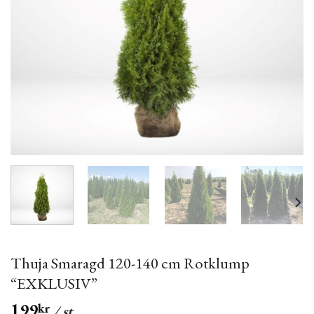
Thuja Smaragd 120-140 cm Rotklump
“EXKLUSIV”
199
kr
/ st