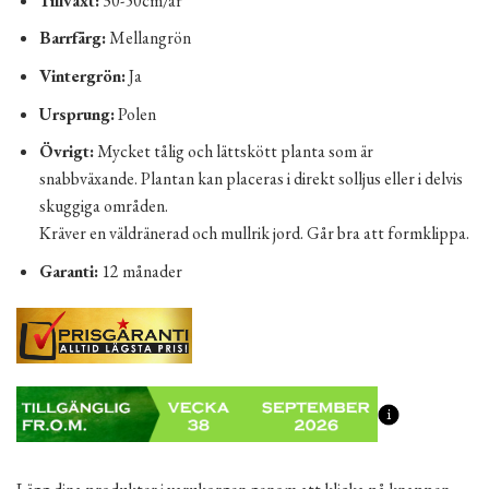
Tillväxt:
30-50cm/år
Barrfärg:
Mellangrön
Vintergrön:
Ja
Ursprung:
Polen
Övrigt:
Mycket tålig och lättskött planta som är
snabbväxande. Plantan kan placeras i direkt solljus eller i delvis
skuggiga områden.
Kräver en väldränerad och mullrik jord. Går bra att formklippa.
Garanti:
12 månader