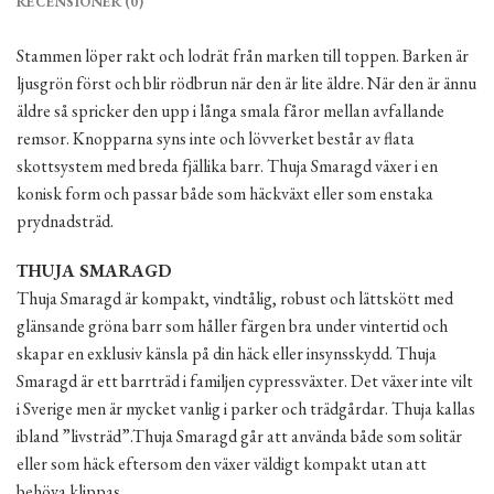
RECENSIONER (0)
Stammen löper rakt och lodrät från marken till toppen. Barken är
ljusgrön först och blir rödbrun när den är lite äldre. När den är ännu
äldre så spricker den upp i långa smala fåror mellan avfallande
remsor. Knopparna syns inte och lövverket består av flata
skottsystem med breda fjällika barr. Thuja Smaragd växer i en
konisk form och passar både som häckväxt eller som enstaka
prydnadsträd.
THUJA SMARAGD
Thuja Smaragd är kompakt, vindtålig, robust och lättskött med
glänsande gröna barr som håller färgen bra under vintertid och
skapar en exklusiv känsla på din häck eller insynsskydd. Thuja
Smaragd är ett barrträd i familjen cypressväxter. Det växer inte vilt
i Sverige men är mycket vanlig i parker och trädgårdar. Thuja kallas
ibland ”livsträd”.Thuja Smaragd går att använda både som solitär
eller som häck eftersom den växer väldigt kompakt utan att
behöva klippas.