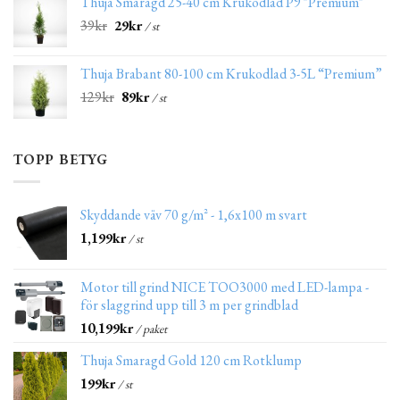
Thuja Smaragd 25-40 cm Krukodlad P9 "Premium"
39
kr
29
kr
/ st
Thuja Brabant 80-100 cm Krukodlad 3-5L “Premium”
129
kr
89
kr
/ st
TOPP BETYG
Skyddande väv 70 g/m² - 1,6x100 m svart
1,199
kr
/ st
Motor till grind NICE TOO3000 med LED-lampa -
för slaggrind upp till 3 m per grindblad
10,199
kr
/ paket
Thuja Smaragd Gold 120 cm Rotklump
199
kr
/ st