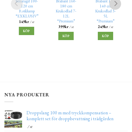
Smaragd 100-
Brabant 160-
Brabant 120-
120 cm
180 cm
140 cm
Rotklump
Krukodlad 7-
Krukodlad 3-
“EXKLUSIV”
12L
5L
“Premium”
“Premium”
149
kr
/ st
399
kr
249
kr
/ st
/ st
KÖP
KÖP
KÖP
NYA PRODUKTER
Droppslang 100 m med tryckkompensation –
komplett set för droppbevattning i trädgården
/ st