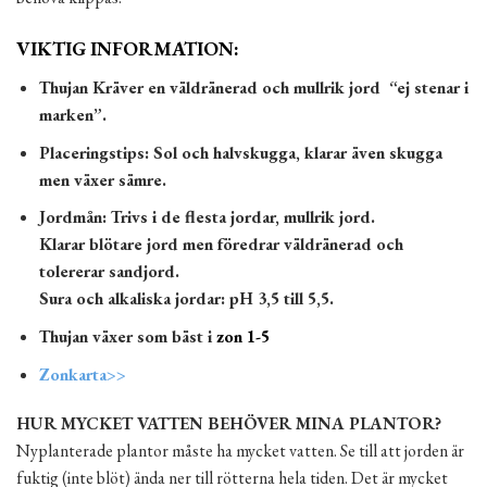
VIKTIG INFORMATION:
Thujan Kräver en väldränerad och mullrik jord “ej stenar i
marken”.
Placeringstips: Sol och halvskugga, klarar även skugga
men växer sämre.
Jordmån: Trivs i de flesta jordar, mullrik jord.
Klarar blötare jord men föredrar väldränerad och
tolererar sandjord.
Sura och alkaliska jordar: pH 3,5 till 5,5.
Thujan växer som bäst i
zon 1-5
Zonkarta>>
HUR MYCKET VATTEN BEHÖVER MINA PLANTOR?
Nyplanterade plantor måste ha mycket vatten. Se till att jorden är
fuktig (inte blöt) ända ner till rötterna hela tiden. Det är mycket