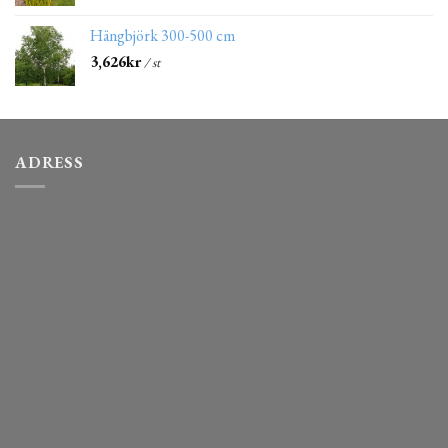
Hängbjörk 300-500 cm
3,626
kr
/ st
ADRESS