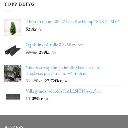
TOPP BETYG
Thuja Brabant 200-225 cm Rotklump "EXKLUSIV"
529
kr
/ st
Ogräsduk på rulle 0,8x50 meter
339
kr
299
kr
/ st
Väderkvarnspalm -palm för Skandinavien
Trachycarpus Fortunei +/- 400cm
31,490
kr
27,720
kr
/ st
Villa grindar -dubbla RÄLLSJÖN 4x1,5 m
11,099
kr
/ st
ADRESS