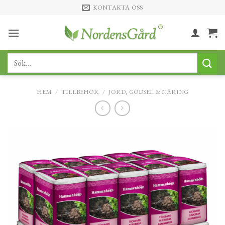
Skip
KONTAKTA OSS
to
content
Sök
efter:
HEM
/
TILLBEHÖR
/
JORD, GÖDSEL & NÄRING