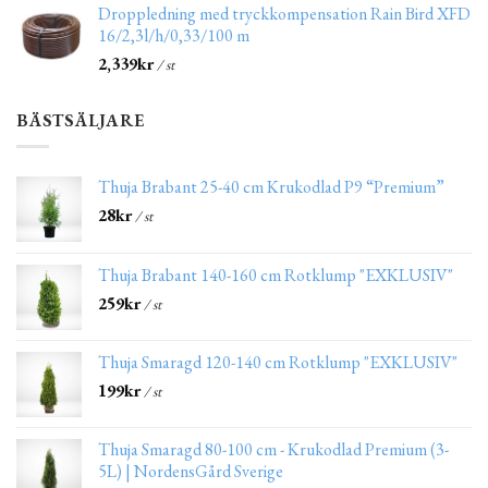
Droppledning med tryckkompensation Rain Bird XFD
16/2,3l/h/0,33/100 m
2,339
kr
/ st
BÄSTSÄLJARE
Thuja Brabant 25-40 cm Krukodlad P9 “Premium”
28
kr
/ st
Thuja Brabant 140-160 cm Rotklump "EXKLUSIV"
259
kr
/ st
Thuja Smaragd 120-140 cm Rotklump "EXKLUSIV"
199
kr
/ st
Thuja Smaragd 80-100 cm - Krukodlad Premium (3-
5L) | NordensGård Sverige