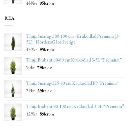
139
kr
95
kr
/ st
REA
Thuja Smaragd 80-100 cm - Krukodlad Premium (3-
5L) | NordensGård Sverige
139
kr
95
kr
/ st
Thuja Brabant 60-80 cm Krukodlad 3-5L “Premium”
90
kr
79
kr
/ st
Thuja Smaragd 25-40 cm Krukodlad P9 "Premium"
39
kr
29
kr
/ st
Thuja Brabant 80-100 cm Krukodlad 3-5L “Premium”
129
kr
89
kr
/ st