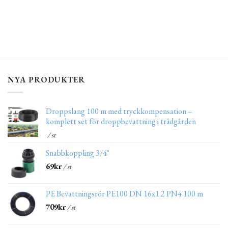
NYA PRODUKTER
Droppslang 100 m med tryckkompensation –
komplett set för droppbevattning i trädgården
/ st
Snabbkoppling 3/4"
69
kr
/ st
PE Bevattningsrör PE100 DN 16x1.2 PN4 100 m
709
kr
/ st