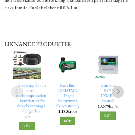
mot frostskador och uttorkning. Hållbarheten på ett barklager är
cirka fem år. En säck räcker till 0,5-1 m².
LIKNANDE PRODUKTER
Droppslang 100 m
Rain Bird
Rain Bird
med
1ZEHTMR
ESP-
tryckkompensation
– Digital
LXME2-
– komplett set för
kranstyrning
kontroll
droppbevattning i
för bevattning
13,579
kr
/ st
trädgården
1,150
kr
/ st
KÖP
/ st
KÖP
KÖP