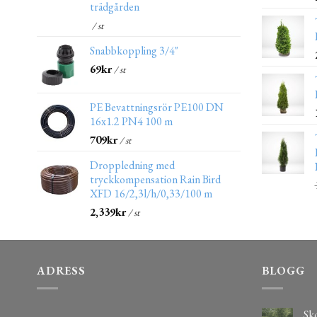
trädgården
/ st
Snabbkoppling 3/4"
69
kr
/ st
PE Bevattningsrör PE100 DN
16x1.2 PN4 100 m
709
kr
/ st
Droppledning med
tryckkompensation Rain Bird
XFD 16/2,3l/h/0,33/100 m
2,339
kr
/ st
ADRESS
BLOGG
Sko