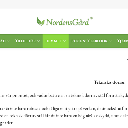
RÄD
TILLBEHÖR
HEMMET
POOL & TILLBEHÖR
TJÄN
Tekniska dörrar
är vår prioritet, och vad är bättre än en teknisk dörr av stål för att skyd
rar är inte bara robusta och tåliga mot yttre påverkan, de är också utf
d en teknisk dörr av stål får du inte bara en hög nivå av skydd, utan oc
ggnader.