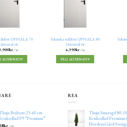
ståldörr UPPSALA 70
Tekniska ståldörr UPPSALA 80
Tekni
Universal vit
Universal vit
3,900
kr
4,390
kr
/ st
/ st
J ALTERNATIV
VÄLJ ALTERNATIV
JARE
REA
Thuja Brabant 25-40 cm
Thuja Smaragd 80-10
Krukodlad P9 “Premium”
Krukodlad Premium (
NordensGård Sverig
28
kr
/ st