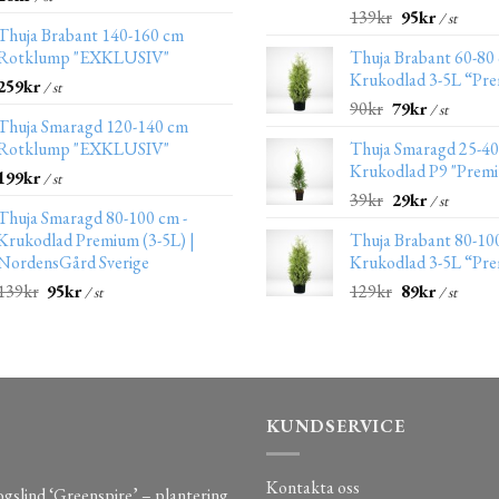
139
kr
95
kr
/ st
Thuja Brabant 140-160 cm
Rotklump "EXKLUSIV"
Thuja Brabant 60-80
Krukodlad 3-5L “Pr
259
kr
/ st
90
kr
79
kr
/ st
Thuja Smaragd 120-140 cm
Rotklump "EXKLUSIV"
Thuja Smaragd 25-4
Krukodlad P9 "Prem
199
kr
/ st
39
kr
29
kr
/ st
Thuja Smaragd 80-100 cm -
Krukodlad Premium (3-5L) |
Thuja Brabant 80-10
NordensGård Sverige
Krukodlad 3-5L “Pr
139
kr
95
kr
129
kr
89
kr
/ st
/ st
KUNDSERVICE
Kontakta oss
gslind ‘Greenspire’ – plantering,