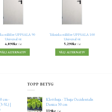
ska ståldörr UPPSALA 90
Tekniska ståldörr UPPSALA 100
Universal vit
Universal vit
4,890
kr
5,290
kr
/ st
/ st
VÄLJ ALTERNATIV
VÄLJ ALTERNATIV
TOPP BETYG
0 cm -
Klotthuja - Thuja Occidentalis
3-5L) |
Danica 30 cm
e
119
kr
/ st