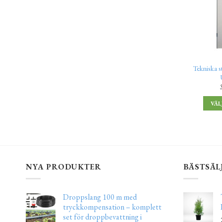
Tekniska 
VÄL
NYA PRODUKTER
BÄSTSÄL
Droppslang 100 m med
tryckkompensation – komplett
set för droppbevattning i