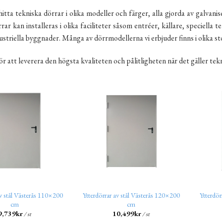
itta tekniska dörrar i olika modeller och färger, alla gjorda av galvan
rar kan installeras i olika faciliteter såsom entréer, källare, speciell
dustriella byggnader. Många av dörrmodellerna vi erbjuder finns i olika st
ör att leverera den högsta kvaliteten och pålitligheten när det gäller tekn
av stål Västerås 110×200
Ytterdörrar av stål Västerås 120×200
Ytterdör
cm
cm
9,739
kr
10,499
kr
/ st
/ st