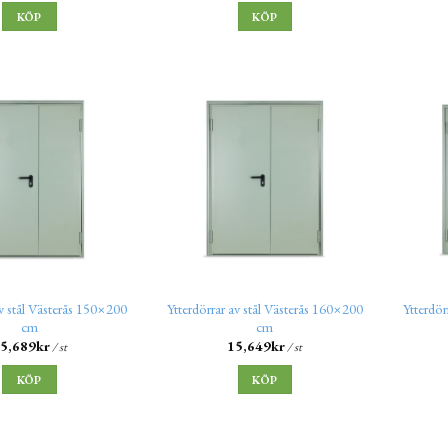
KÖP
KÖP
av stål Västerås 150×200
Ytterdörrar av stål Västerås 160×200
Ytterdör
cm
cm
5,689
kr
15,649
kr
/ st
/ st
KÖP
KÖP