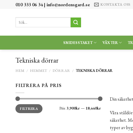
Skip
010 333 06 34 |
info@nordensgard.se
KONTAKTA OSS
to
content
Sök
efter:
SMIDESSTAKET
VÄXTER
T
Tekniska dörrar
HEM
/
HEMMET
/
DÖRRAR
/
TEKNISKA DÖRRAR
FILTRERA PÅ PRIS
Din säkerhet 
Min
Max
Pris:
3,900kr
—
18,440kr
FILTRERA
pris
pris
Våra ståldör
säkerhet. Me
typer av by