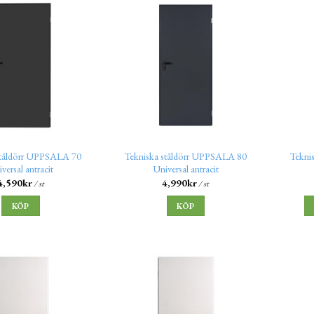
ståldörr UPPSALA 70
Tekniska ståldörr UPPSALA 80
Tekni
versal antracit
Universal antracit
4,590
kr
4,990
kr
/ st
/ st
KÖP
KÖP