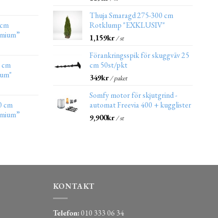
Thuja Smaragd 275-300 cm
 cm
Rotklump "EXKLUSIV"
emium”
1,159
kr
/ st
Förankringsspik för skuggväv 25
0 cm
cm 50st/pkt
ium"
349
kr
/ paket
Somfy motor för skjutgrind -
0 cm
automat Freevia 400 + kugglister
emium”
9,900
kr
/ st
KONTAKT
Telefon:
010 333 06 34