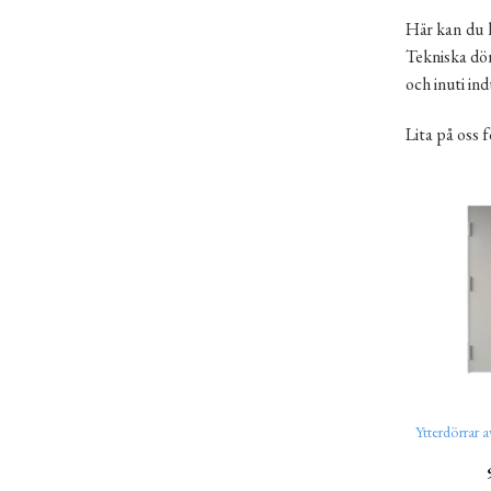
Här kan du h
Tekniska dör
och inuti in
Lita på oss f
Ytterdörrar 