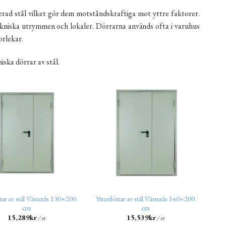
iserad stål vilket gör dem motståndskraftiga mot yttre faktorer.
a tekniska utrymmen och lokaler. Dörrarna används ofta i varuhus
orlekar.
iska dörrar av stål.
rar av stål Västerås 130×200
Ytterdörrar av stål Västerås 140×200
cm
cm
15,289
kr
15,539
kr
/ st
/ st