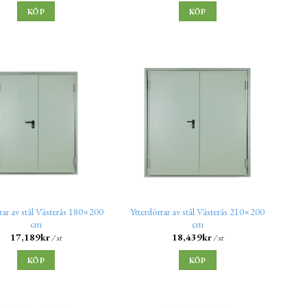
KÖP
KÖP
rar av stål Västerås 180×200
Ytterdörrar av stål Västerås 210×200
cm
cm
17,189
kr
18,439
kr
/ st
/ st
KÖP
KÖP