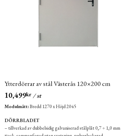
Ytterdörrar av stål Västerås 120×200 cm
10,499
kr
/ st
Modulmått:
Bredd 1270 x Höjd 2045
DÖRRBLADET
– tillverkad av dubbelsidig galvaniserad stålplåt 0,7 ÷ 1,0 mm
tjock, sammanfogad utan svetsning, pulverlackerad,