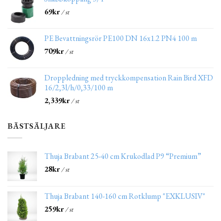
69
kr
/ st
PE Bevattningsrör PE100 DN 16x1.2 PN4 100 m
709
kr
/ st
Droppledning med tryckkompensation Rain Bird XFD
16/2,3l/h/0,33/100 m
2,339
kr
/ st
BÄSTSÄLJARE
Thuja Brabant 25-40 cm Krukodlad P9 “Premium”
28
kr
/ st
Thuja Brabant 140-160 cm Rotklump "EXKLUSIV"
259
kr
/ st