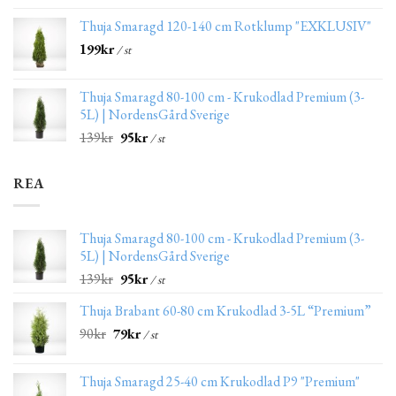
Thuja Smaragd 120-140 cm Rotklump "EXKLUSIV"
199
kr
/ st
Thuja Smaragd 80-100 cm - Krukodlad Premium (3-
5L) | NordensGård Sverige
139
kr
95
kr
/ st
REA
Thuja Smaragd 80-100 cm - Krukodlad Premium (3-
5L) | NordensGård Sverige
139
kr
95
kr
/ st
Thuja Brabant 60-80 cm Krukodlad 3-5L “Premium”
90
kr
79
kr
/ st
Thuja Smaragd 25-40 cm Krukodlad P9 "Premium"