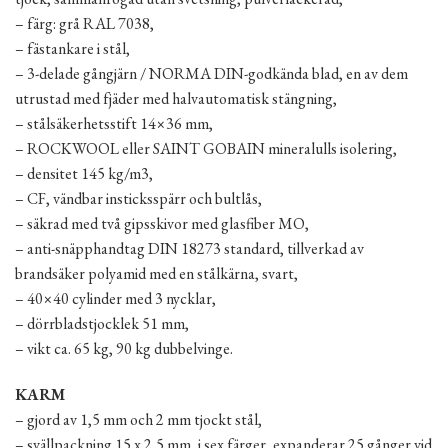
– färg: grå RAL 7038,
– fästankare i stål,
– 3-delade gångjärn / NORMA DIN-godkända blad, en av dem
utrustad med fjäder med halvautomatisk stängning,
– stålsäkerhetsstift 14×36 mm,
– ROCKWOOL eller SAINT GOBAIN mineralulls isolering,
– densitet 145 kg/m3,
– CF, vändbar insticksspärr och bultlås,
– säkrad med två gipsskivor med glasfiber MO,
– anti-snäpphandtag DIN 18273 standard, tillverkad av
brandsäker polyamid med en stålkärna, svart,
– 40×40 cylinder med 3 nycklar,
– dörrbladstjocklek 51 mm,
– vikt ca. 65 kg, 90 kg dubbelvinge.
KARM
– gjord av 1,5 mm och 2 mm tjockt stål,
– svällpackning 15 x 2,5 mm, i sex färger, expanderar 25 gånger vid