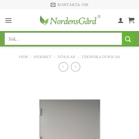
Skip
KONTAKTA OSS
to
content
Sök
efter:
HEM
/
HEMMET
/
DÖRRAR
/
TEKNISKA DÖRRAR