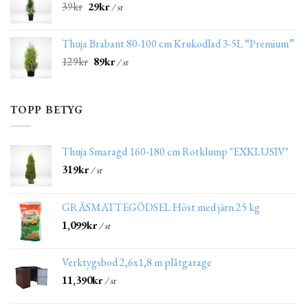
39
kr
29
kr
/ st
Thuja Brabant 80-100 cm Krukodlad 3-5L “Premium”
129
kr
89
kr
/ st
TOPP BETYG
Thuja Smaragd 160-180 cm Rotklump "EXKLUSIV"
319
kr
/ st
GRÄSMATTEGÖDSEL Höst med järn 25 kg
1,099
kr
/ st
Verktygsbod 2,6x1,8 m plåtgarage
11,390
kr
/ st