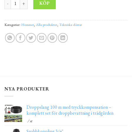
Ytterdörrar av stål Västerås 120x200 cm mängd
Alternative:
KÖP
Kategorier:
Hemmet
,
Alla produkter
,
Tekniska dörrar
NYA PRODUKTER
Droppslang 100 m med tryckkompensation –
komplett set för droppbevattning i trädgården
/ st
Snabbkoppling 3/4"