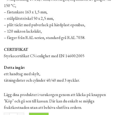
150 °C,
– fästankare 163 x 1,5 mm,
– stålplåtströskel 50 x 2,5 mm,
– plåt täckt med pulverlack på härdplast epoxibas,
– 120 mikron lackskikt,
– färger från RAL-serien, standard grå RAL 7038.
CERTIFIKAT
Styrkecertifikat C5 i enlighet med EN 14600:2005
Detta ingår:
ett handtag med skylt,
tätningslister och cylinder 40/40 med 3 nycklar.
Lägg dina produkter i varukorgen genom att klicka på knappen
’Köp’ och gå sen till kassan. Där kan du enkelt se möjliga
fraktkostnaden utan att behöva slutföra ordern.