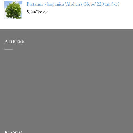
Platanus ×hispanica 'Alphen's Globe' 220 cm 8-10
5,446
kr
/ st
ADRESS
BLOGG