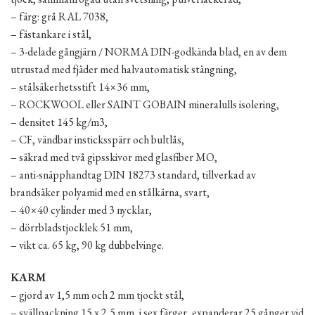
– färg: grå RAL 7038,
– fästankare i stål,
– 3-delade gångjärn / NORMA DIN-godkända blad, en av dem
utrustad med fjäder med halvautomatisk stängning,
– stålsäkerhetsstift 14×36 mm,
– ROCKWOOL eller SAINT GOBAIN mineralulls isolering,
– densitet 145 kg/m3,
– CF, vändbar insticksspärr och bultlås,
– säkrad med två gipsskivor med glasfiber MO,
– anti-snäpphandtag DIN 18273 standard, tillverkad av
brandsäker polyamid med en stålkärna, svart,
– 40×40 cylinder med 3 nycklar,
– dörrbladstjocklek 51 mm,
– vikt ca. 65 kg, 90 kg dubbelvinge.
KARM
– gjord av 1,5 mm och 2 mm tjockt stål,
– svällpackning 15 x 2,5 mm, i sex färger, expanderar 25 gånger vid