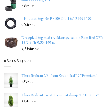
69
kr
/ st
PE Bevattningsrör PE100 DN 16x1.2 PN4 100 m
709
kr
/ st
Droppledning med tryckkompensation Rain Bird XFD
16/2,3l/h/0,33/100 m
2,339
kr
/ st
BÄSTSÄLJARE
Thuja Brabant 25-40 cm Krukodlad P9 “Premium”
28
kr
/ st
Thuja Brabant 140-160 cm Rotklump "EXKLUSIV"
259
kr
/ st