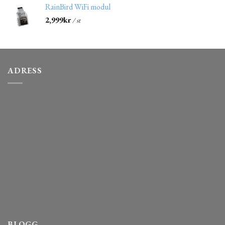
RainBird WiFi modul
2,999
kr
/ st
ADRESS
BLOGG