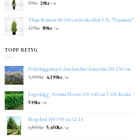
39
kr
29
kr
/ st
Thuja Brabant 80-100 cm Krukodlad 3-5L “Premium”
129
kr
89
kr
/ st
TOPP BETYG
Prakthäggmispel Amelanchier lamarckii 200-250 cm
5,599
kr
4,199
kr
/ st
Lagerhägg - Prunus Novita 120-140 cm 5-10L Kruka
539
kr
/ st
Skogslind 300-350 cm 12-14
6,850
kr
5,450
kr
/ st