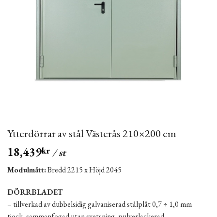
Ytterdörrar av stål Västerås 210×200 cm
18,439
kr
/ st
Modulmått:
Bredd 2215 x Höjd 2045
DÖRRBLADET
– tillverkad av dubbelsidig galvaniserad stålplåt 0,7 ÷ 1,0 mm
tjock, sammanfogad utan svetsning, pulverlackerad,