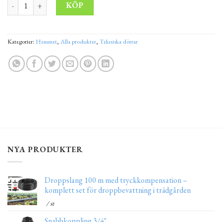
Ytterdörrar av stål Västerås 210x200 cm mängd
Alternative:
KÖP
Kategorier:
Hemmet
,
Alla produkter
,
Tekniska dörrar
NYA PRODUKTER
Droppslang 100 m med tryckkompensation –
komplett set för droppbevattning i trädgården
/ st
Snabbkoppling 3/4"