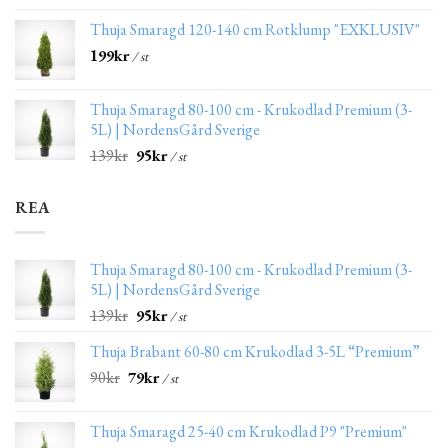
Thuja Smaragd 120-140 cm Rotklump "EXKLUSIV"
199
kr
/ st
Thuja Smaragd 80-100 cm - Krukodlad Premium (3-
5L) | NordensGård Sverige
139
kr
95
kr
/ st
REA
Thuja Smaragd 80-100 cm - Krukodlad Premium (3-
5L) | NordensGård Sverige
139
kr
95
kr
/ st
Thuja Brabant 60-80 cm Krukodlad 3-5L “Premium”
90
kr
79
kr
/ st
Thuja Smaragd 25-40 cm Krukodlad P9 "Premium"