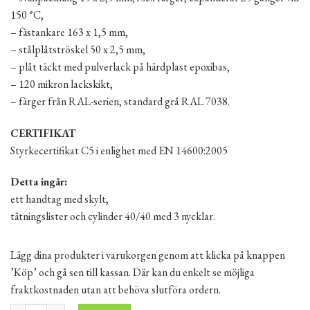
150 °C,
– fästankare 163 x 1,5 mm,
– stålplåtströskel 50 x 2,5 mm,
– plåt täckt med pulverlack på härdplast epoxibas,
– 120 mikron lackskikt,
– färger från RAL-serien, standard grå RAL 7038.
CERTIFIKAT
Styrkecertifikat C5 i enlighet med EN 14600:2005
Detta ingår:
ett handtag med skylt,
tätningslister och cylinder 40/40 med 3 nycklar.
Lägg dina produkter i varukorgen genom att klicka på knappen
’Köp’ och gå sen till kassan. Där kan du enkelt se möjliga
fraktkostnaden utan att behöva slutföra ordern.