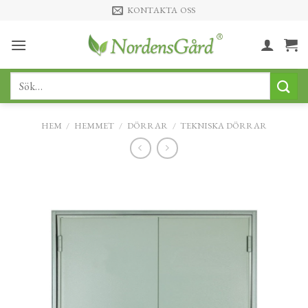
Skip
KONTAKTA OSS
to
content
Sök
efter:
HEM
/
HEMMET
/
DÖRRAR
/
TEKNISKA DÖRRAR