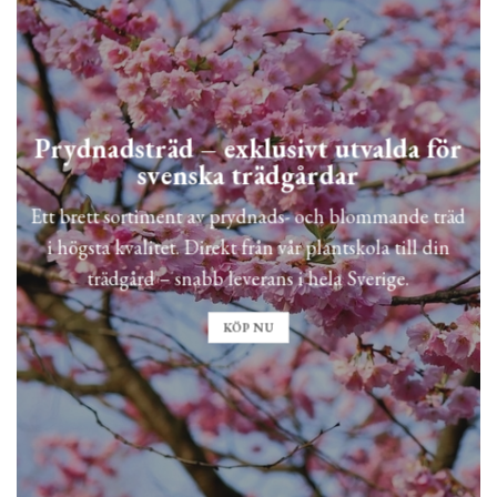
Prydnadsträd – exklusivt utvalda för
svenska trädgårdar
Ett brett sortiment av prydnads- och blommande träd
i högsta kvalitet. Direkt från vår plantskola till din
trädgård – snabb leverans i hela Sverige.
KÖP NU