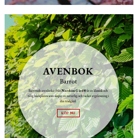
AVENBOK
Barrot
Barrotade avenbokar från
NordensGård®
är en klassisk och
tålig häckplanta som skapar en naturlig och vacker avgränsning i
din trädgård.
KÖP NU