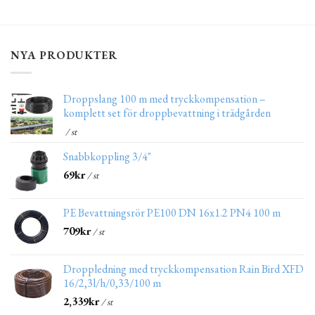
NYA PRODUKTER
Droppslang 100 m med tryckkompensation –
komplett set för droppbevattning i trädgården
/ st
Snabbkoppling 3/4"
69
kr
/ st
PE Bevattningsrör PE100 DN 16x1.2 PN4 100 m
709
kr
/ st
Droppledning med tryckkompensation Rain Bird XFD
16/2,3l/h/0,33/100 m
2,339
kr
/ st