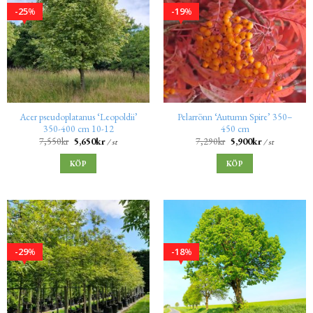
25
19
%
%
Acer pseudoplatanus ‘Leopoldii’
Pelarrönn ‘Autumn Spire’ 350–
350-400 cm 10-12
450 cm
7,550
kr
5,650
kr
7,290
kr
5,900
kr
/ st
/ st
KÖP
KÖP
29
18
%
%