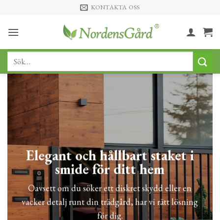
Skip
KONTAKTA OSS
to
content
Sök
efter:
Elegant och hållbart staket i
smide för ditt hem
Oavsett om du söker ett diskret skydd eller en
vacker detalj runt din trädgård, har vi rätt lösning
för dig.