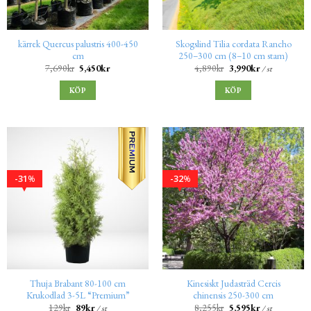
kärrek Quercus palustris 400-450
Skogslind Tilia cordata Rancho
cm
250–300 cm (8–10 cm stam)
7,690
kr
5,450
kr
4,890
kr
3,990
kr
/ st
KÖP
KÖP
31
32
%
%
Thuja Brabant 80-100 cm
Kinesiskt Judasträd Cercis
Krukodlad 3-5L “Premium”
chinensis 250-300 cm
129
kr
89
kr
8,255
kr
5,595
kr
/ st
/ st