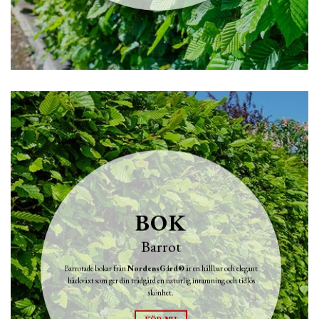
BOK
Barrot
Barrotade bokar från
NordensGård®
är en hållbar och elegant
häckväxt som ger din trädgård en naturlig inramning och tidlös
skönhet.