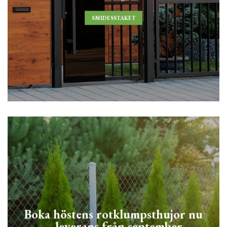
SMIDESSTAKET
Boka höstens rotklumpsthujor nu
– leverans från september