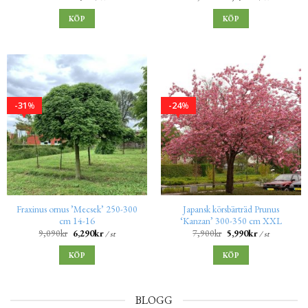
KÖP
KÖP
31
24
%
%
Fraxinus ornus ’Mecsek’ 250-300
Japansk körsbärträd Prunus
cm 14-16
‘Kanzan’ 300-350 cm XXL
9,090
kr
6,290
kr
7,900
kr
5,990
kr
/ st
/ st
KÖP
KÖP
BLOGG