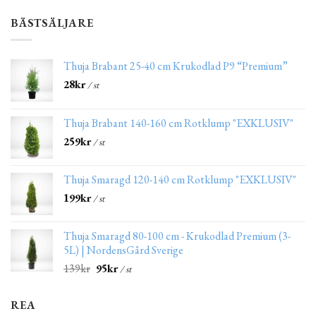
BÄSTSÄLJARE
Thuja Brabant 25-40 cm Krukodlad P9 “Premium”
28
kr
/ st
Thuja Brabant 140-160 cm Rotklump "EXKLUSIV"
259
kr
/ st
Thuja Smaragd 120-140 cm Rotklump "EXKLUSIV"
199
kr
/ st
Thuja Smaragd 80-100 cm - Krukodlad Premium (3-
5L) | NordensGård Sverige
139
kr
95
kr
/ st
REA