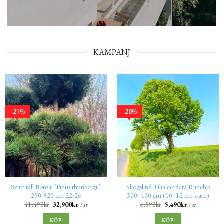
KAMPANJ
21
20
%
%
Svart tall Bonsai ‘Pinus thunbergii’
Skogslind Tilia cordata Rancho
250-320 cm 22-26
300–400 cm (10–12 cm stam)
41,490
kr
32,900
kr
6,890
kr
5,490
kr
/ st
/ st
KÖP
KÖP