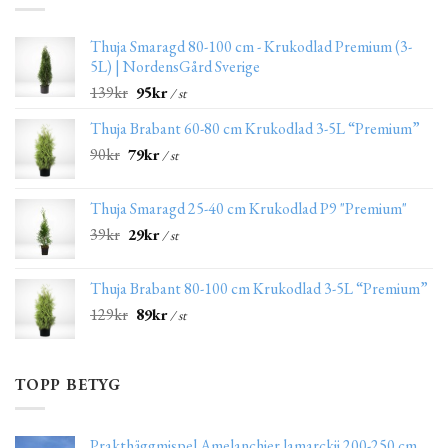
Thuja Smaragd 80-100 cm - Krukodlad Premium (3-
5L) | NordensGård Sverige
139
kr
95
kr
/ st
Thuja Brabant 60-80 cm Krukodlad 3-5L “Premium”
90
kr
79
kr
/ st
Thuja Smaragd 25-40 cm Krukodlad P9 "Premium"
39
kr
29
kr
/ st
Thuja Brabant 80-100 cm Krukodlad 3-5L “Premium”
129
kr
89
kr
/ st
TOPP BETYG
Prakthäggmispel Amelanchier lamarckii 200-250 cm