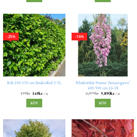
25
16
%
%
Pelarkörsbär Prunus ‘Amanogawa’
Bok 100-130 cm Krukodlad 2-5L
400-500 cm 16-18
199
kr
149
kr
6,979
kr
5,890
kr
/ st
/ st
KÖP
KÖP