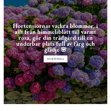
Hortensiornas vackra blommor, i
allt från himmelsblått till varmt
rosa, gör din trädgård till en
underbar plats full av färg och
glädje 🌸
HORTENSIA