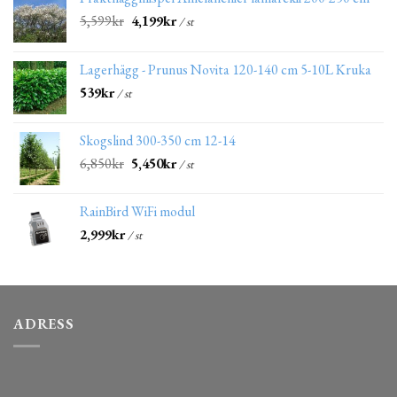
5,599
kr
4,199
kr
/ st
Lagerhägg - Prunus Novita 120-140 cm 5-10L Kruka
539
kr
/ st
Skogslind 300-350 cm 12-14
6,850
kr
5,450
kr
/ st
RainBird WiFi modul
2,999
kr
/ st
ADRESS