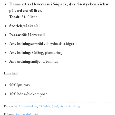
Denna artikel levereras i 54-pack, dvs. 54 stycken säckar
på vardera 40 liter.
Totalt:
2160 liter
Storlek/säck:
40 l
Passar till:
Universell
Användningsområde:
Prydnadsträdgård
Användning:
Odling, plantering
Användningsmiljö:
Utomhus
Innehåll:
90% ljus torv
10% höns-/biokompost
Kategorier:
Alla produkter
,
Tillbehör
,
Jord, gödsel & näring
Etiketter:
jord
,
gödsel
,
näring