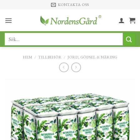
Skip
KONTAKTA OSS
to
content
Sök
efter:
HEM
/
TILLBEHÖR
/
JORD, GÖDSEL & NÄRING