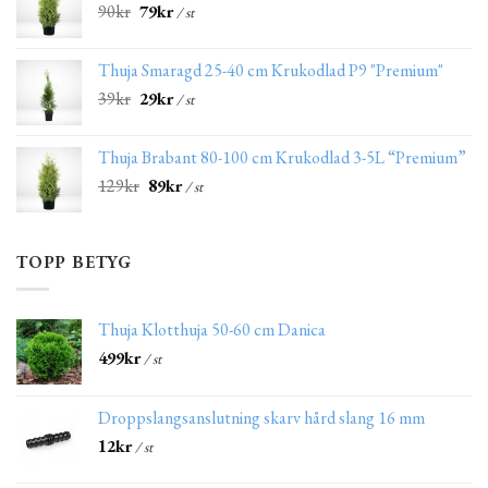
90
kr
79
kr
/ st
Thuja Smaragd 25-40 cm Krukodlad P9 "Premium"
39
kr
29
kr
/ st
Thuja Brabant 80-100 cm Krukodlad 3-5L “Premium”
129
kr
89
kr
/ st
TOPP BETYG
Thuja Klotthuja 50-60 cm Danica
499
kr
/ st
Droppslangsanslutning skarv hård slang 16 mm
12
kr
/ st