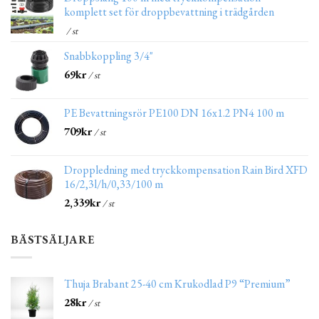
komplett set för droppbevattning i trädgården
/ st
Snabbkoppling 3/4"
69
kr
/ st
PE Bevattningsrör PE100 DN 16x1.2 PN4 100 m
709
kr
/ st
Droppledning med tryckkompensation Rain Bird XFD
16/2,3l/h/0,33/100 m
2,339
kr
/ st
BÄSTSÄLJARE
Thuja Brabant 25-40 cm Krukodlad P9 “Premium”
28
kr
/ st