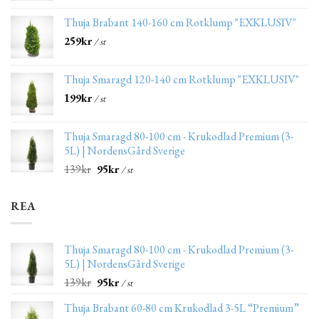
Thuja Brabant 140-160 cm Rotklump "EXKLUSIV"
259
kr
/ st
Thuja Smaragd 120-140 cm Rotklump "EXKLUSIV"
199
kr
/ st
Thuja Smaragd 80-100 cm - Krukodlad Premium (3-
5L) | NordensGård Sverige
139
kr
95
kr
/ st
REA
Thuja Smaragd 80-100 cm - Krukodlad Premium (3-
5L) | NordensGård Sverige
139
kr
95
kr
/ st
Thuja Brabant 60-80 cm Krukodlad 3-5L “Premium”