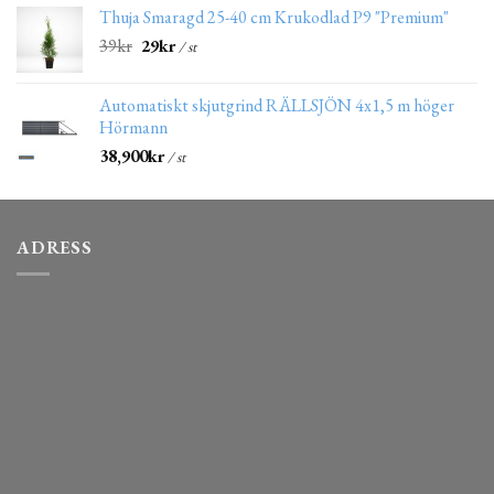
Thuja Smaragd 25-40 cm Krukodlad P9 "Premium"
39
kr
29
kr
/ st
Automatiskt skjutgrind RÄLLSJÖN 4x1,5 m höger
Hörmann
38,900
kr
/ st
ADRESS