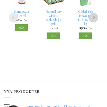
Handspruta
Naturell torv
Gödsel Yara
500 ml
2160 L
ProMagna
Rölunda | 1
11-5-18 | 25
45
kr
/ st
pall
kg
KÖP
890
kr
/ 1 pall
/ st
KÖP
KÖP
NYA PRODUKTER
Droppslang 100 m med tryckkompensation –