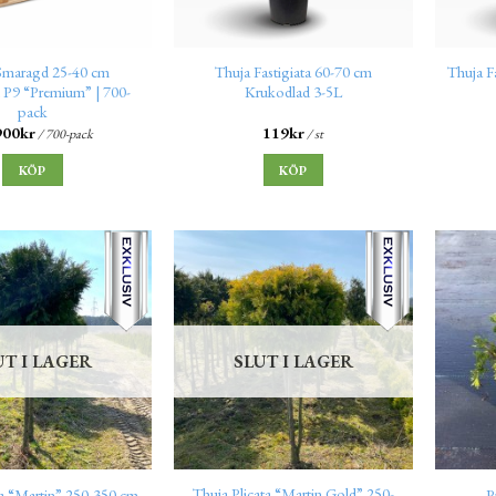
Smaragd 25-40 cm
Thuja Fastigiata 60-70 cm
Thuja F
 P9 “Premium” | 700-
Krukodlad 3-5L
pack
900
kr
119
kr
/ 700-pack
/ st
KÖP
KÖP
UT I LAGER
SLUT I LAGER
Thuja Plicata “Martin Gold” 250-
ta “Martin” 250-350 cm
P