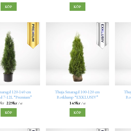
KÖP
KÖP
maragd 120-140 cm
Thuja Smaragd 100-120 cm
Thu
ad 7-12L “Premium”
Rotklump “EXKLUSIV”
Ro
9
kr
229
kr
149
kr
/ st
/ st
KÖP
KÖP