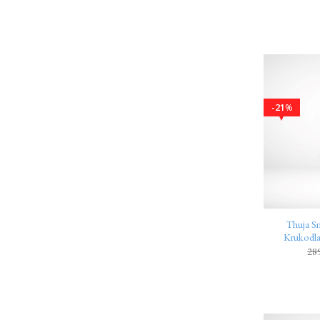
21
%
Thuja S
Krukodl
28