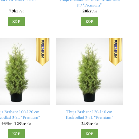
P9 “Premium”
79
kr
28
kr
/ st
/ st
KÖP
KÖP
ja Brabant 100-120 cm
Thuja Brabant 120-140 cm
kodlad 3-5L “Premium”
Krukodlad 3-5L “Premium”
189
kr
129
kr
249
kr
/ st
/ st
KÖP
KÖP