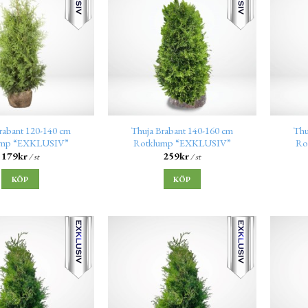
rabant 120-140 cm
Thuja Brabant 140-160 cm
Thu
ump “EXKLUSIV”
Rotklump “EXKLUSIV”
Ro
179
kr
259
kr
/ st
/ st
KÖP
KÖP