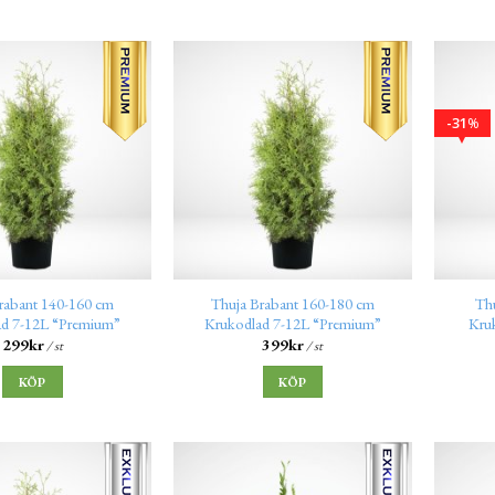
31
%
rabant 140-160 cm
Thuja Brabant 160-180 cm
Th
ad 7-12L “Premium”
Krukodlad 7-12L “Premium”
Kru
299
kr
399
kr
/ st
/ st
KÖP
KÖP