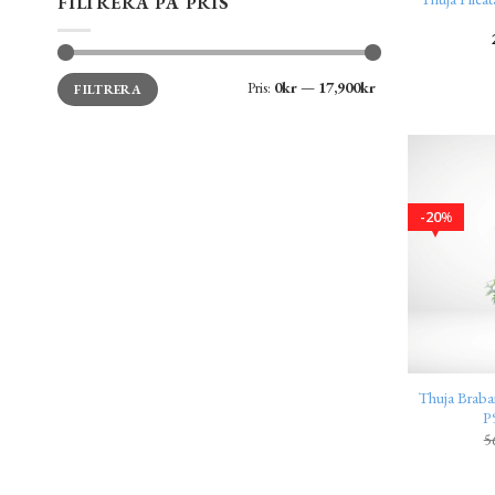
FILTRERA PÅ PRIS
Min
Max
Pris:
0kr
—
17,900kr
FILTRERA
pris
pris
20
%
Thuja Braba
P
5