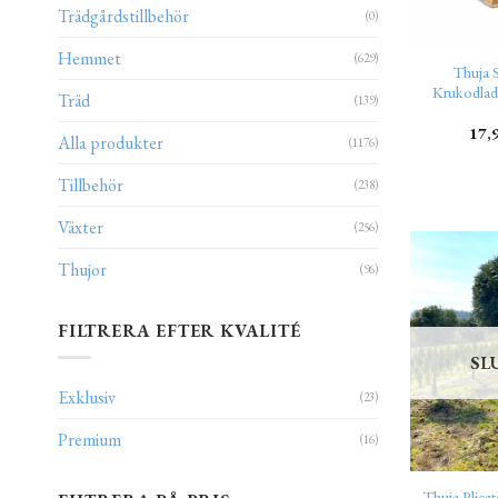
Trädgårdstillbehör
(0)
Hemmet
(629)
Thuja 
Krukodlad
Träd
(139)
17,
Alla produkter
(1176)
Tillbehör
(238)
Växter
(256)
Thujor
(96)
FILTRERA EFTER KVALITÉ
SL
Exklusiv
(23)
Premium
(16)
Thuja Plica