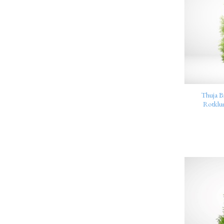
Thuja B
Rotkl