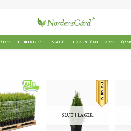
RÄD
TILLBEHÖR
HEMMET
POOL & TILLBEHÖR
TJÄN
SLUT I LAGER