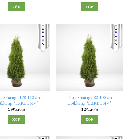
KÖP
KÖP
ja Smaragd 120-140 cm
Thuja Smaragd 80-100 cm
tklump “EXKLUSIV”
Rotklump “EXKLUSIV”
199
kr
129
kr
/ st
/ st
KÖP
KÖP