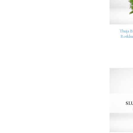
Thuja B
Rotkl
SL