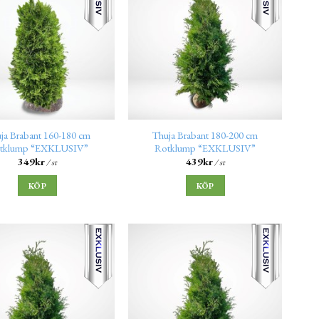
ja Brabant 160-180 cm
Thuja Brabant 180-200 cm
tklump “EXKLUSIV”
Rotklump “EXKLUSIV”
349
kr
439
kr
/ st
/ st
KÖP
KÖP