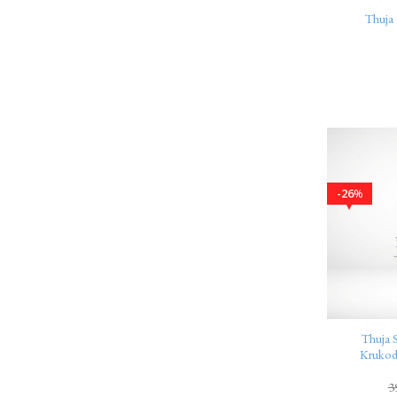
Thuja
26
%
Thuja 
Krukod
3