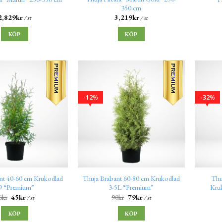
350 cm
2,829
kr
3,219
kr
/ st
/ st
KÖP
KÖP
12
32
%
%
nt 40-60 cm Krukodlad
Thuja Brabant 60-80 cm Krukodlad
Thu
9 “Premium”
3-5L “Premium”
Kru
6
kr
45
kr
90
kr
79
kr
/ st
/ st
KÖP
KÖP