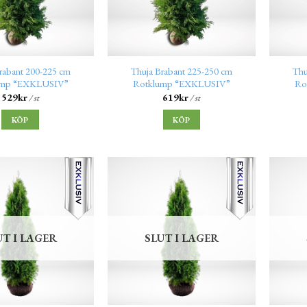
rabant 200-225 cm
Thuja Brabant 225-250 cm
Thu
ump “EXKLUSIV”
Rotklump “EXKLUSIV”
Ro
529
kr
619
kr
/ st
/ st
KÖP
KÖP
UT I LAGER
SLUT I LAGER