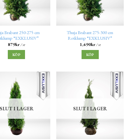
ja Brabant 250-275 cm
Thuja Brabant 275-300 cm
tklump “EXKLUSIV”
Rotklump “EXKLUSIV”
879
kr
1,690
kr
/ st
/ st
KÖP
KÖP
SLUT I LAGER
SLUT I LAGER