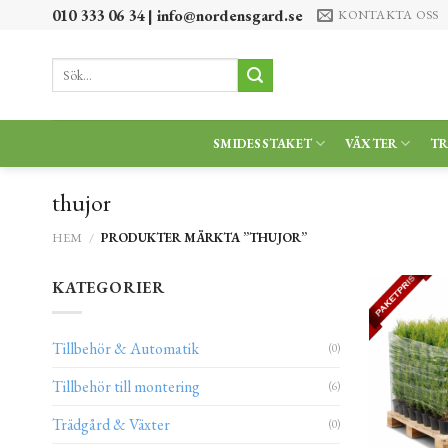
Skip
010 333 06 34 |
info@nordensgard.se
KONTAKTA OSS
to
content
Sök
efter:
SMIDESSTAKET
VÄXTER
T
thujor
HEM
/
PRODUKTER MÄRKTA ”THUJOR”
KATEGORIER
Tillbehör & Automatik
(0)
Tillbehör till montering
(6)
Trädgård & Växter
(0)