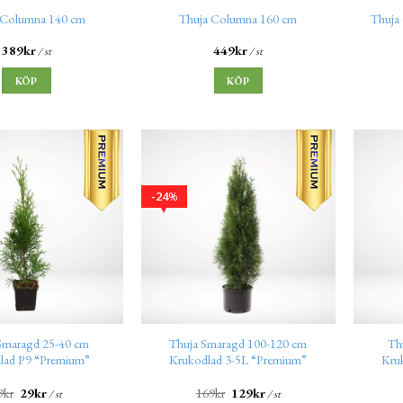
 Columna 140 cm
Thuja Columna 160 cm
Thuja
389
kr
449
kr
/ st
/ st
KÖP
KÖP
24
%
Smaragd 25-40 cm
Thuja Smaragd 100-120 cm
Th
lad P9 “Premium”
Krukodlad 3-5L “Premium”
Kru
9
kr
29
kr
169
kr
129
kr
/ st
/ st