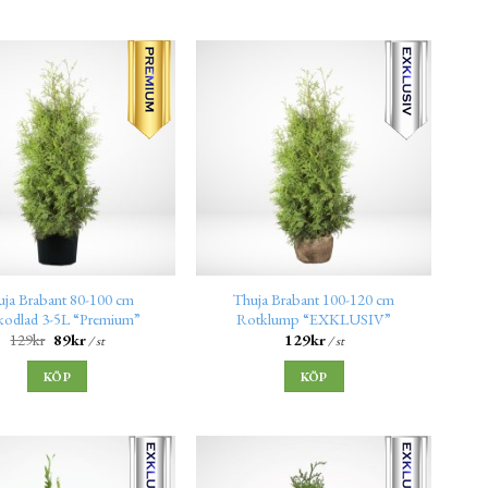
uja Brabant 80-100 cm
Thuja Brabant 100-120 cm
kodlad 3-5L “Premium”
Rotklump “EXKLUSIV”
129
kr
89
kr
129
kr
/ st
/ st
KÖP
KÖP