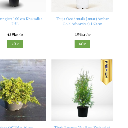
astigiata 100 cm Krukodlad
Thuja Occidentalis Jantar (Amber
7.5L
Gold Arborvitae) 160 cm
439
kr
499
kr
/ st
/ st
KÖP
KÖP
Thuja Brabant 25-40 cm Krukodlad
rince Of Wales 30 cm