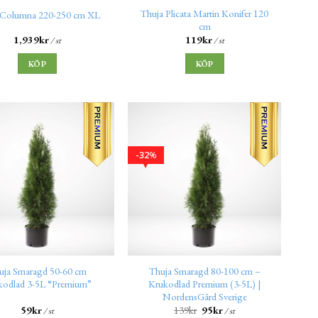
Thuja Plicata Martin Konifer 120
 Columna 220-250 cm XL
cm
1,939
kr
119
kr
/ st
/ st
KÖP
KÖP
32
%
uja Smaragd 50-60 cm
Thuja Smaragd 80-100 cm –
kodlad 3-5L “Premium”
Krukodlad Premium (3-5L) |
NordensGård Sverige
59
kr
139
kr
95
kr
/ st
/ st