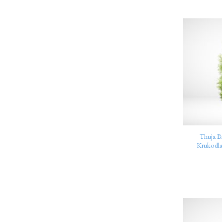
Thuja B
Krukodl