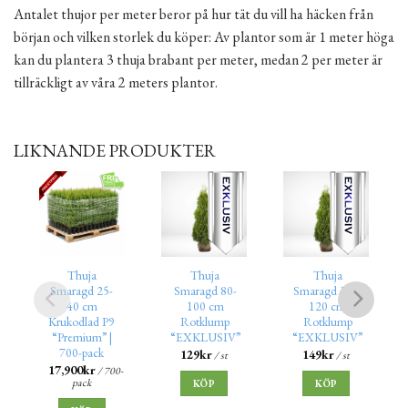
Antalet thujor per meter beror på hur tät du vill ha häcken från
början och vilken storlek du köper: Av plantor som är 1 meter höga
kan du plantera 3 thuja brabant per meter, medan 2 per meter är
tillräckligt av våra 2 meters plantor.
LIKNANDE PRODUKTER
Thuja
Thuja
Thuja
Smaragd 25-
Smaragd 80-
Smaragd 100-
40 cm
100 cm
120 cm
Krukodlad P9
Rotklump
Rotklump
“Premium” |
“EXKLUSIV”
“EXKLUSIV”
700-pack
129
kr
149
kr
/ st
/ st
17,900
kr
/ 700-
pack
KÖP
KÖP