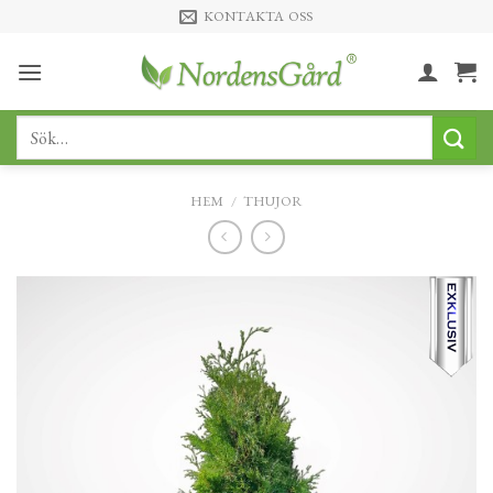
Skip
KONTAKTA OSS
to
content
Sök
efter:
HEM
/
THUJOR