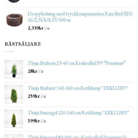
Droppledning med tryckkompensation Rain Bird XFD
16/2,3l/h/0,33/100 m
2,339
kr
/ st
BÄSTSÄLJARE
Thuja Brabant 25-40 cm Krukodlad P9 “Premium”
28
kr
/ st
Thuja Brabant 140-160 cm Rotklump "EXKLUSIV"
259
kr
/ st
Thuja Smaragd 120-140 cm Rotklump "EXKLUSIV"
199
kr
/ st
Thuja Smaragd 80-100 cm - Krukodlad Premium (3-