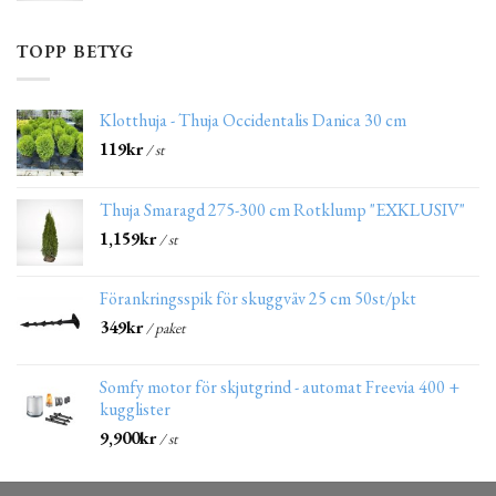
TOPP BETYG
Klotthuja - Thuja Occidentalis Danica 30 cm
119
kr
/ st
Thuja Smaragd 275-300 cm Rotklump "EXKLUSIV"
1,159
kr
/ st
Förankringsspik för skuggväv 25 cm 50st/pkt
349
kr
/ paket
Somfy motor för skjutgrind - automat Freevia 400 +
kugglister
9,900
kr
/ st