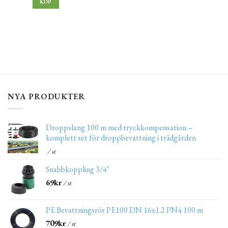
KÖP
NYA PRODUKTER
Droppslang 100 m med tryckkompensation –
komplett set för droppbevattning i trädgården
/ st
Snabbkoppling 3/4"
69
kr
/ st
PE Bevattningsrör PE100 DN 16x1.2 PN4 100 m
709
kr
/ st