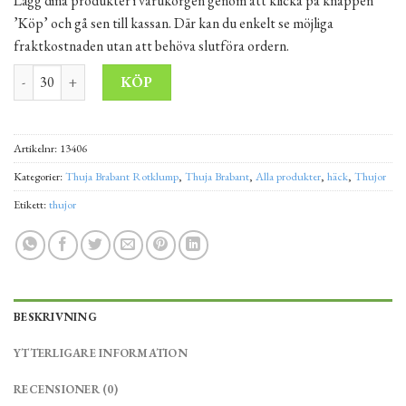
Lägg dina produkter i varukorgen genom att klicka på knappen
’Köp’ och gå sen till kassan. Där kan du enkelt se möjliga
fraktkostnaden utan att behöva slutföra ordern.
Thuja Brabant 275-300 cm Rotklump "EXKLUSIV" mängd
Alternative:
KÖP
Artikelnr:
13406
Kategorier:
Thuja Brabant Rotklump
,
Thuja Brabant
,
Alla produkter
,
häck
,
Thujor
Etikett:
thujor
BESKRIVNING
YTTERLIGARE INFORMATION
RECENSIONER (0)