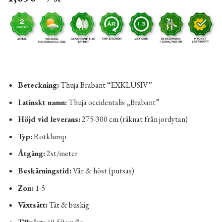
Beteckning:
Thuja Brabant “EXKLUSIV”
Latinskt namn:
Thuja occidentalis „Brabant”
Höjd vid leverans:
275-300 cm (räknat från jordytan)
Typ:
Rotklump
Åtgång:
2st/meter
Beskärningstid:
Vår & höst (putsas)
Zon:
1-5
Växtsätt:
Tät & buskig