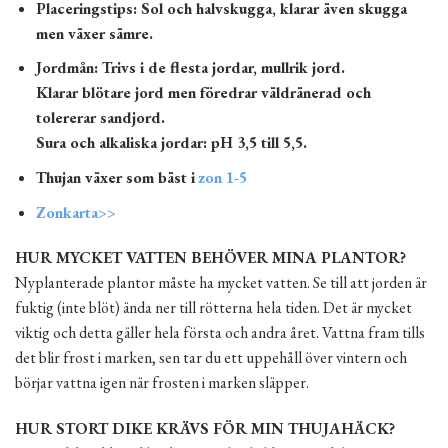
Placeringstips: Sol och halvskugga, klarar även skugga
men växer sämre.
Jordmån: Trivs i de flesta jordar, mullrik jord.
Klarar blötare jord men föredrar väldränerad och
tolererar sandjord.
Sura och alkaliska jordar: pH 3,5 till 5,5.
Thujan växer som bäst i
zon 1-5
Zonkarta>>
HUR MYCKET VATTEN BEHÖVER MINA PLANTOR?
Nyplanterade plantor måste ha mycket vatten. Se till att jorden är
fuktig (inte blöt) ända ner till rötterna hela tiden. Det är mycket
viktig och detta gäller hela första och andra året. Vattna fram tills
det blir frost i marken, sen tar du ett uppehåll över vintern och
börjar vattna igen när frosten i marken släpper.
HUR STORT DIKE KRÄVS FÖR MIN THUJAHÄCK?