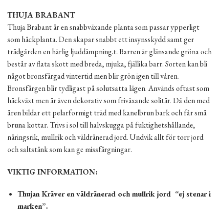
THUJA BRABANT
Thuja Brabant är en snabbväxande planta som passar ypperligt
som häckplanta. Den skapar snabbt ett insynsskydd samt ger
trädgården en härlig ljuddämpning.t. Barren är glänsande gröna och
består av flata skott med breda, mjuka, fjällika barr. Sorten kan bli
något bronsfärgad vintertid men blir grön igen till våren.
Bronsfärgen blir tydligast på solutsatta lägen. Används oftast som
häckväxt men är även dekorativ som friväxande solitär. Då den med
åren bildar ett pelarformigt träd med kanelbrun bark och får små
bruna kottar. Trivs i sol till halvskugga på fuktighetshållande,
näringsrik, mullrik och väldränerad jord. Undvik allt för torr jord
och saltstänk som kan ge missfärgningar.
VIKTIG INFORMATION:
Thujan Kräver en väldränerad och mullrik jord “ej stenar i
marken”.