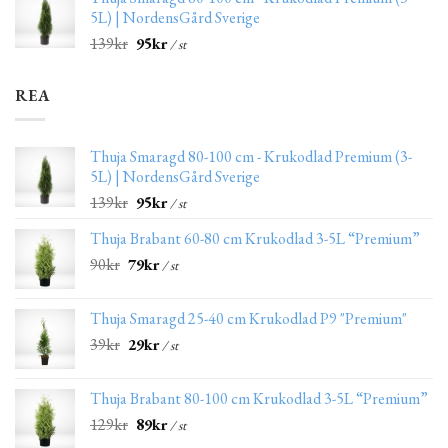
5L) | NordensGård Sverige
139
kr
95
kr
/ st
REA
Thuja Smaragd 80-100 cm - Krukodlad Premium (3-
5L) | NordensGård Sverige
139
kr
95
kr
/ st
Thuja Brabant 60-80 cm Krukodlad 3-5L “Premium”
90
kr
79
kr
/ st
Thuja Smaragd 25-40 cm Krukodlad P9 "Premium"
39
kr
29
kr
/ st
Thuja Brabant 80-100 cm Krukodlad 3-5L “Premium”
129
kr
89
kr
/ st