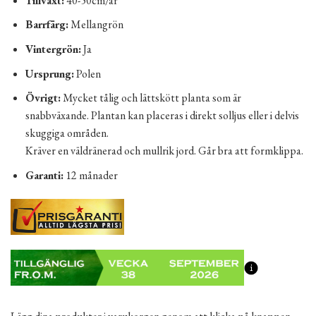
Tillväxt:
40-50cm/år
Barrfärg:
Mellangrön
Vintergrön:
Ja
Ursprung:
Polen
Övrigt:
Mycket tålig och lättskött planta som är
snabbväxande. Plantan kan placeras i direkt solljus eller i delvis
skuggiga områden.
Kräver en väldränerad och mullrik jord. Går bra att formklippa.
Garanti:
12 månader