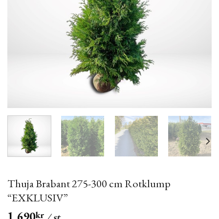
Thuja Brabant 275-300 cm Rotklump
“EXKLUSIV”
1,690
kr
/ st