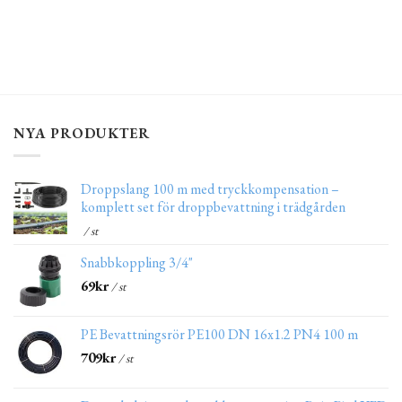
NYA PRODUKTER
Droppslang 100 m med tryckkompensation –
komplett set för droppbevattning i trädgården
/ st
Snabbkoppling 3/4"
69
kr
/ st
PE Bevattningsrör PE100 DN 16x1.2 PN4 100 m
709
kr
/ st