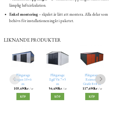
lämplig luftcirkulation.
Enkel montering
– skjulet är lätt att montera. Alla delar som
behövs för installationen ingår i paketet.
LIKNANDE PRODUKTER
Plåtgarage
Plåtgarage
Plåtgarage
Eugen 10×6
Egil Vit 7×5
Reimond
m
m
Grafit 8×8 m
103,490
kr
56,490
kr
117,690
kr
/ st
/ st
/ st
KÖP
KÖP
KÖP