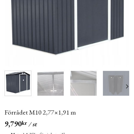
Förrådet M10 2,77×1,91 m
9,790
kr
/ st