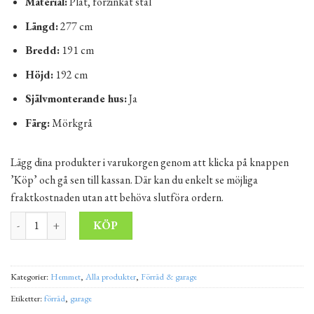
Material:
Plåt, förzinkat stål
Längd:
277 cm
Bredd:
191 cm
Höjd:
192 cm
Självmonterande hus:
Ja
Färg:
Mörkgrå
Lägg dina produkter i varukorgen genom att klicka på knappen
’Köp’ och gå sen till kassan. Där kan du enkelt se möjliga
fraktkostnaden utan att behöva slutföra ordern.
Förrådet M10 2,77x1,91 m mängd
Alternative:
KÖP
Kategorier:
Hemmet
,
Alla produkter
,
Förråd & garage
Etiketter:
förråd
,
garage