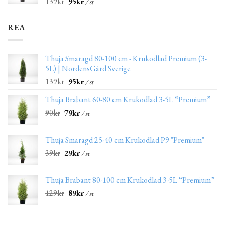
139
kr
95
kr
/ st
REA
Thuja Smaragd 80-100 cm - Krukodlad Premium (3-
5L) | NordensGård Sverige
139
kr
95
kr
/ st
Thuja Brabant 60-80 cm Krukodlad 3-5L “Premium”
90
kr
79
kr
/ st
Thuja Smaragd 25-40 cm Krukodlad P9 "Premium"
39
kr
29
kr
/ st
Thuja Brabant 80-100 cm Krukodlad 3-5L “Premium”
129
kr
89
kr
/ st