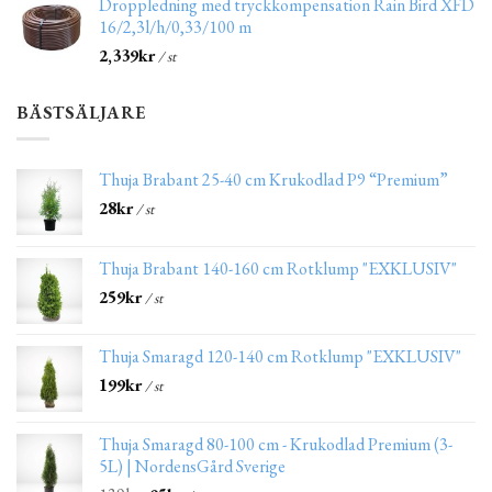
Droppledning med tryckkompensation Rain Bird XFD
16/2,3l/h/0,33/100 m
2,339
kr
/ st
BÄSTSÄLJARE
Thuja Brabant 25-40 cm Krukodlad P9 “Premium”
28
kr
/ st
Thuja Brabant 140-160 cm Rotklump "EXKLUSIV"
259
kr
/ st
Thuja Smaragd 120-140 cm Rotklump "EXKLUSIV"
199
kr
/ st
Thuja Smaragd 80-100 cm - Krukodlad Premium (3-
5L) | NordensGård Sverige