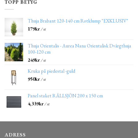
TOPP BETYG
Thuja Brabant 120-140 cm Rotklump "EXKLUSIV"
179
kr
/ st
Thuja Orientalis - Aurea Nana Orientalisk Dvärgthuja
100-120 cm
249
kr
/ st
Kruka på piedestal -guld
950
kr
/ st
Panel staket RÄLLSJÖN 200 x 150 cm
4,339
kr
/ st
ADRESS