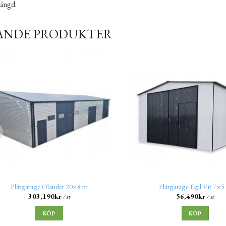
längd.
ANDE PRODUKTER
Plåtgarage Olander 20×8 m
Plåtgarage Egil Vit 7×5
303,190
kr
56,490
kr
/ st
/ st
KÖP
KÖP