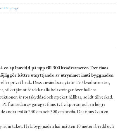
råd & garage
nå en spännvidd på upp till 300 kvadratmeter. Det finns
 möjliggör bättre utnyttjande av utrymmet inuti byggnaden.
eller privat bruk. Dess användbara yta är 150 kvadratmeter,
r, vilket jämnt fördelar alla belastningar över hallens
uktionen är rostskyddad och mycket hållbar, solidt tillverkad.
r. På framsidan av garaget finns två vikportar och en högre
de andra två är 230 cm och 300 cm breda. Det finns även en
ärg som taket. Hela byggnaden har måtten 10 meter i bredd och