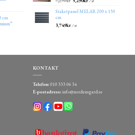
7,290
kr
5,290
kr
/ st
Staketpanel MELAR 200 x 150
cm
0 cm
emium”
3,749
kr
/ st
KONTAKT
Telefon:
010 333 06 34
E-postadress:
info@nordensgard.se