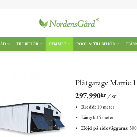
RÄD
TILLBEHÖR
HEMMET
POOL & TILLBEHÖR
TJÄN
Plåtgarage Marric 
297,990
kr
/ st
Bredd:
10 meter
Längd:
15 meter
Höjd på sidoväggarna:
300