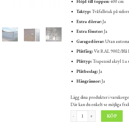
Höjd till toppen:
400 cm
Taktyp:
Tvåfallstak på sidor
Extra dörrar:
Ja
Extra fönster:
Ja
Garagedörrar:
Utan automat
Plåtfärg:
Vit RAL 9002/Blå
Plåttyp:
Trapezoid akryl 1:a 
Plåtbeslag:
Ja
Hängrännor:
Ja
Lägg dina produkter i varukorge
Där kan du enkelt se möjliga fr
Plåtgarage Marric 15x10 m mä
Alt
KÖP