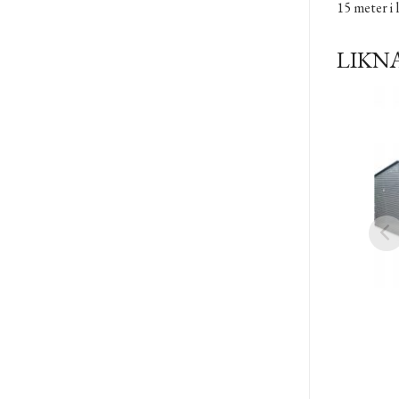
15 meter i 
LIKN