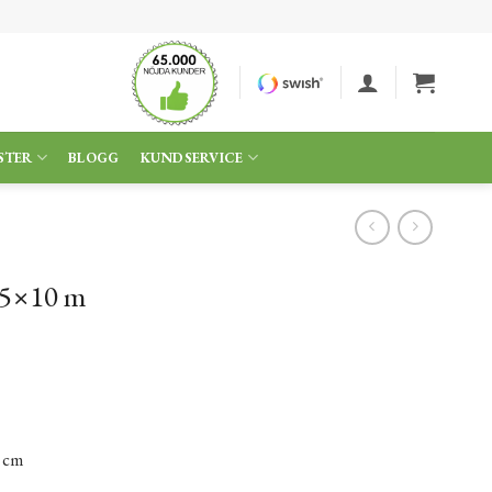
STER
BLOGG
KUNDSERVICE
15×10 m
 cm