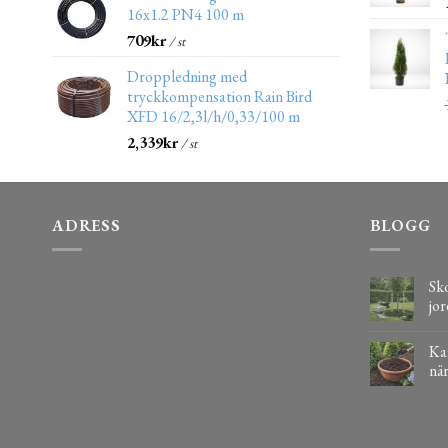
16x1.2 PN4 100 m
709
kr
/ st
Droppledning med
tryckkompensation Rain Bird
XFD 16/2,3l/h/0,33/100 m
2,339
kr
/ st
ADRESS
BLOGG
Sko
jor
Kaf
när