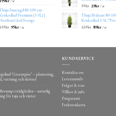
199
kr
/ st
39
kr
29
kr
/ st
Thuja Smaragd 80-100 cm -
Krukodlad Premium (3-5L) |
Thuja Brabant 80-10
NordensGård Sverige
Krukodlad 3-5L “Pr
139
kr
95
kr
129
kr
89
kr
/ st
/ st
KUNDSERVICE
Kontakta oss
gslind ‘Greenspire’ – plantering,
Leveransinfo
d, vattning och skötsel
Frågor & svar
fesump i trädgården – naturlig
Villkor & info
ing för tuja och växter
Prisgaranti
Fraktzonkarta