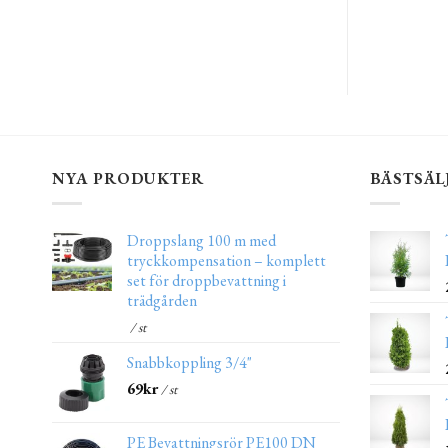
NYA PRODUKTER
BÄSTSÄL
Droppslang 100 m med
tryckkompensation – komplett
set för droppbevattning i
trädgården
/ st
Snabbkoppling 3/4"
69
kr
/ st
PE Bevattningsrör PE100 DN