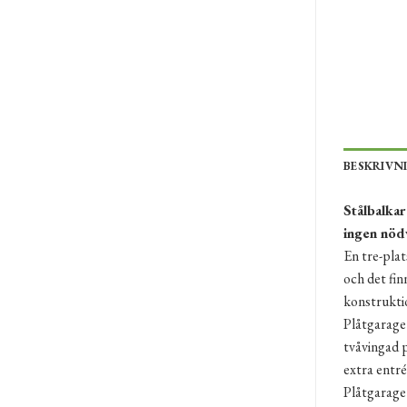
BESKRIVN
Stålbalkar
ingen nödv
En tre-pla
och det fin
konstruktio
Plåtgaraget
tvåvingad 
extra entré
Plåtgarage