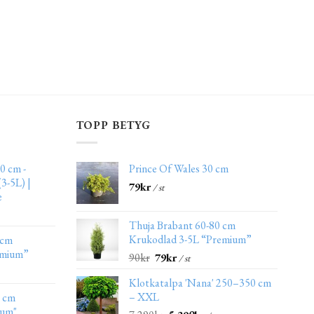
TOPP BETYG
0 cm -
Prince Of Wales 30 cm
3-5L) |
79
kr
/ st
e
Thuja Brabant 60-80 cm
Krukodlad 3-5L “Premium”
 cm
emium”
90
kr
79
kr
/ st
Klotkatalpa 'Nana' 250–350 cm
– XXL
0 cm
ium"