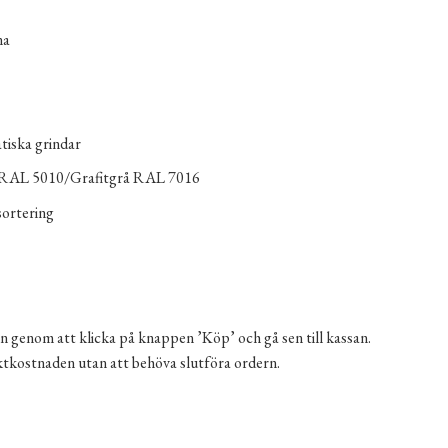
na
iska grindar
 RAL 5010/Grafitgrå RAL 7016
sortering
n genom att klicka på knappen ’Köp’ och gå sen till kassan.
aktkostnaden utan att behöva slutföra ordern.
ngd
ernative: