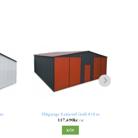
 m
Plåtgarage Reimond Grafit 8×8 m
Pl
117,690
kr
/ st
KÖP