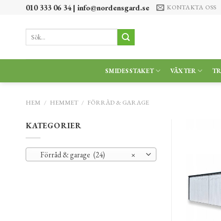
Skip
010 333 06 34 |
info@nordensgard.se
KONTAKTA OSS
to
content
Sök
efter:
SMIDESSTAKET
VÄXTER
T
HEM
/
HEMMET
/
FÖRRÅD & GARAGE
KATEGORIER
Förråd & garage (24)
×