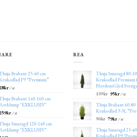
JARE
REA
Thuja Brabant 25-40 cm
Thuja Smaragd 80-10
Krukodlad P9 “Premium”
Krukodlad Premium (
NordensGård Sverig
28
kr
/ st
139
kr
95
kr
/ st
Thuja Brabant 140-160 cm
Rotklump "EXKLUSIV"
Thuja Brabant 60-80
Krukodlad 3-5L “Pr
259
kr
/ st
90
kr
79
kr
/ st
Thuja Smaragd 120-140 cm
Rotklump "EXKLUSIV"
Thuja Smaragd 25-4
Krukodlad P9 "Prem