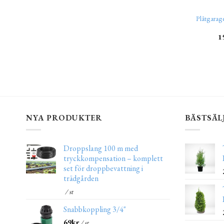
Plåtgar
1
NYA PRODUKTER
BÄSTSÄL
Droppslang 100 m med
tryckkompensation – komplett
set för droppbevattning i
trädgården
/ st
Snabbkoppling 3/4"
69
kr
/ st