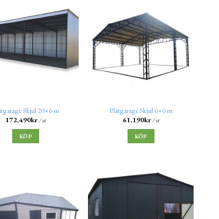
åtgarage Skjul 20×6 m
Plåtgarage Skjul 6×6 m
172,490
kr
61,190
kr
/ st
/ st
KÖP
KÖP