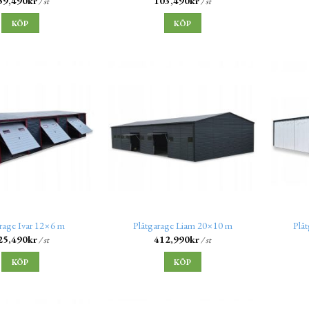
59,490
kr
103,490
kr
/ st
/ st
KÖP
KÖP
rage Ivar 12×6 m
Plåtgarage Liam 20×10 m
Plå
25,490
kr
412,990
kr
/ st
/ st
KÖP
KÖP