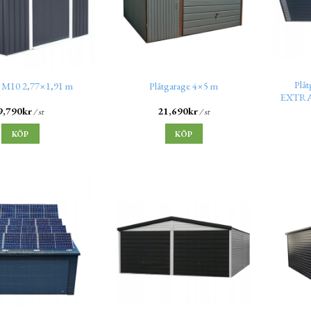
Plå
t M10 2,77×1,91 m
Plåtgarage 4×5 m
EXTRAL
9,790
kr
21,690
kr
/ st
/ st
KÖP
KÖP