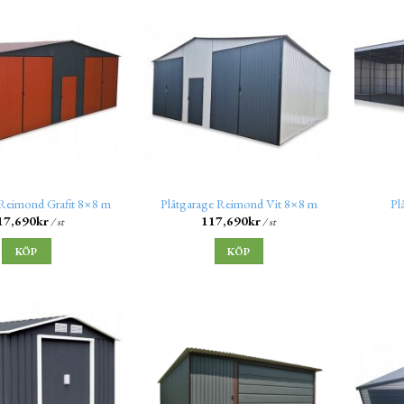
 Reimond Grafit 8×8 m
Plåtgarage Reimond Vit 8×8 m
Pl
17,690
kr
117,690
kr
/ st
/ st
KÖP
KÖP