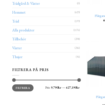
Trädgård & Växter
(0)
Hemmet
(629)
Plåtgar
6
Träd
(139)
Alla produkter
(1176)
Tillbehör
(238)
Växter
(256)
Thujor
(96)
FILTRERA PÅ PRIS
Min
Max
Pris:
9,790kr
—
627,190kr
FILTRERA
pris
pris
Plåtga