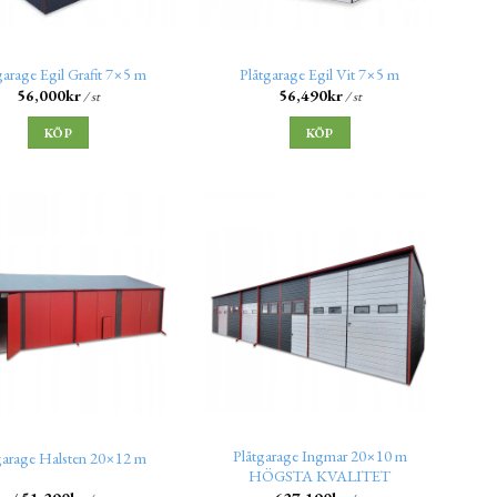
garage Egil Grafit 7×5 m
Plåtgarage Egil Vit 7×5 m
56,000
kr
56,490
kr
/ st
/ st
KÖP
KÖP
Plåtgarage Ingmar 20×10 m
garage Halsten 20×12 m
HÖGSTA KVALITET