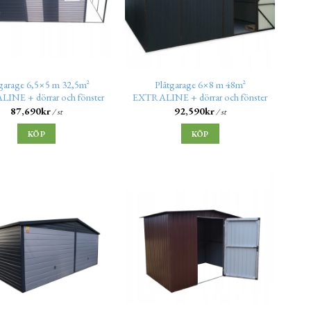
tgarage 6,5×5 m 32,5m²
Plåtgarage 6×8 m 48m²
INE + dörrar och fönster
EXTRALINE + dörrar och fönster
87,690
kr
92,590
kr
/ st
/ st
KÖP
KÖP