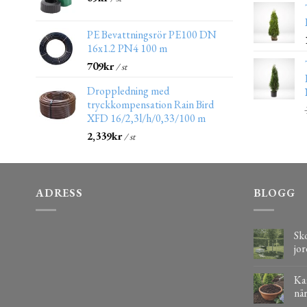
PE Bevattningsrör PE100 DN
16x1.2 PN4 100 m
709
kr
/ st
Droppledning med
tryckkompensation Rain Bird
XFD 16/2,3l/h/0,33/100 m
2,339
kr
/ st
ADRESS
BLOGG
Sko
jor
Kaf
när