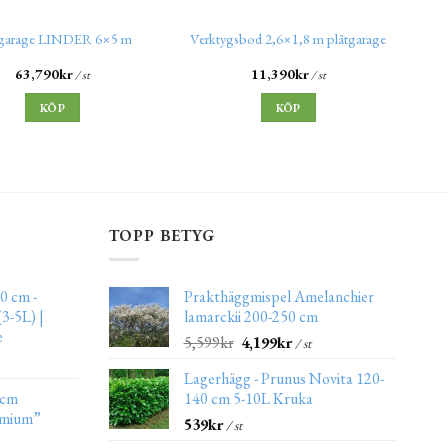
 garage LINDER 6×5 m
Verktygsbod 2,6×1,8 m plåtgarage
63,790
kr
11,390
kr
/ st
/ st
KÖP
KÖP
TOPP BETYG
0 cm -
Prakthäggmispel Amelanchier
3-5L) |
lamarckii 200-250 cm
e
5,599
kr
4,199
kr
/ st
Lagerhägg - Prunus Novita 120-
 cm
140 cm 5-10L Kruka
emium”
539
kr
/ st