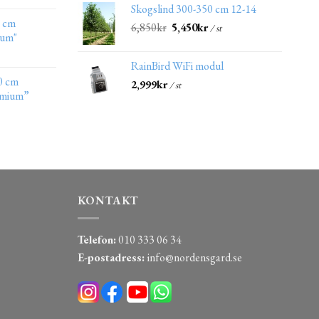
Skogslind 300-350 cm 12-14
0 cm
6,850
kr
5,450
kr
/ st
ium"
RainBird WiFi modul
0 cm
2,999
kr
/ st
emium”
KONTAKT
Telefon:
010 333 06 34
E-postadress:
info@nordensgard.se