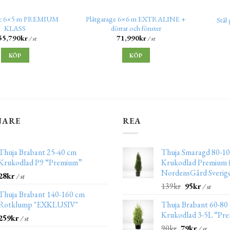
age 6×5 m PREMIUM
Plåtgarage 6×6 m EXTRALINE +
Stål
KLASS
dörrar och fönster
55,790
kr
71,990
kr
/ st
/ st
KÖP
KÖP
JARE
REA
Thuja Brabant 25-40 cm
Thuja Smaragd 80-10
Krukodlad P9 “Premium”
Krukodlad Premium (
NordensGård Sverig
28
kr
/ st
139
kr
95
kr
/ st
Thuja Brabant 140-160 cm
Rotklump "EXKLUSIV"
Thuja Brabant 60-80
Krukodlad 3-5L “Pr
259
kr
/ st
90
kr
79
kr
/ st