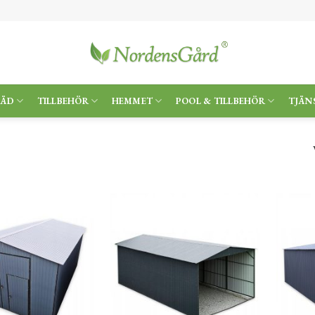
RÄD
TILLBEHÖR
HEMMET
POOL & TILLBEHÖR
TJÄN