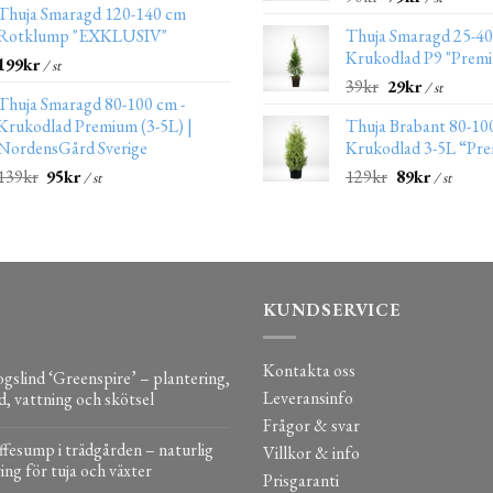
Thuja Smaragd 120-140 cm
Rotklump "EXKLUSIV"
Thuja Smaragd 25-4
Krukodlad P9 "Prem
199
kr
/ st
39
kr
29
kr
/ st
Thuja Smaragd 80-100 cm -
Krukodlad Premium (3-5L) |
Thuja Brabant 80-10
NordensGård Sverige
Krukodlad 3-5L “Pr
139
kr
95
kr
129
kr
89
kr
/ st
/ st
KUNDSERVICE
Kontakta oss
gslind ‘Greenspire’ – plantering,
Leveransinfo
d, vattning och skötsel
Frågor & svar
fesump i trädgården – naturlig
Villkor & info
ing för tuja och växter
Prisgaranti