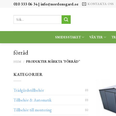
Skip
010 333 06 34 |
info@nordensgard.se
KONTAKTA OSS
to
content
Sök
efter:
SMIDESSTAKET
VÄXTER
T
förråd
HEM
/
PRODUKTER MÄRKTA ”FÖRRÅD”
KATEGORIER
Trädgårdstillbehör
(0)
Tillbehör & Automatik
(0)
Tillbehör till montering
(6)