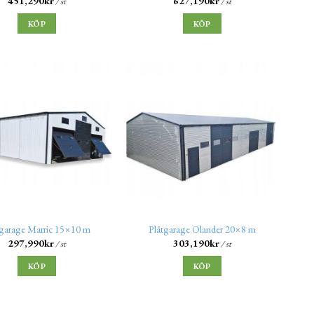
451,290
kr
627,190
kr
/ st
/ st
KÖP
KÖP
tgarage Marric 15×10 m
Plåtgarage Olander 20×8 m
297,990
kr
303,190
kr
/ st
/ st
KÖP
KÖP