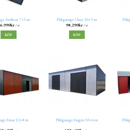
age Andreas 7×5 m
Plåtgarage Claes 10×5 m
Plåt
6,990
kr
98,290
kr
/ st
/ st
KÖP
KÖP
rage Einar 12×8 m
Plåtgarage Eugen 10×6 m
Plåt