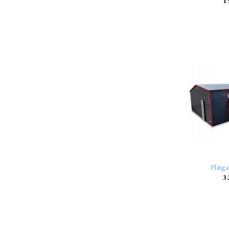
1
Plåtga
3