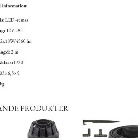
 information:
la:
LED -remsa
ng:
12V DC
2x18W/4560 lm
ängd:
2 m
klass:
IP20
03×6,5×5
kg
ANDE PRODUKTER