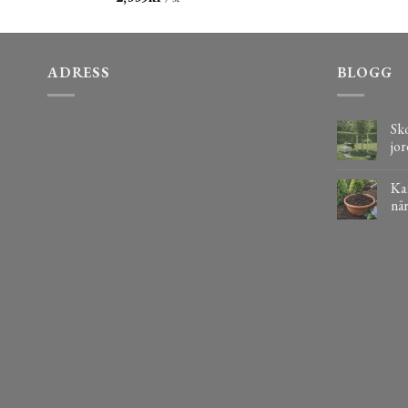
ADRESS
BLOGG
Sko
jor
Kaf
när