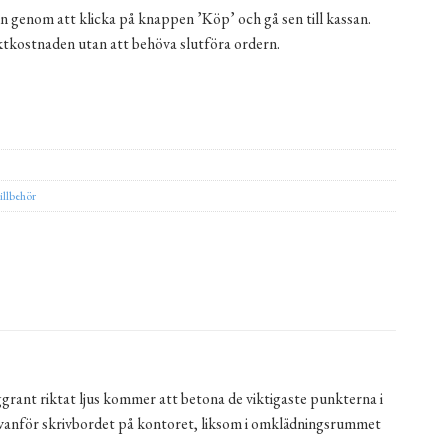
n genom att klicka på knappen ’Köp’ och gå sen till kassan.
aktkostnaden utan att behöva slutföra ordern.
d
illbehör
rant riktat ljus kommer att betona de viktigaste punkterna i
ovanför skrivbordet på kontoret, liksom i omklädningsrummet