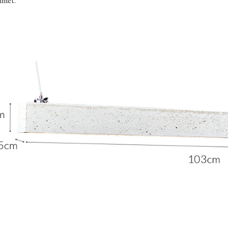
mmet.