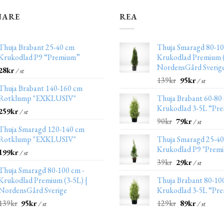
JARE
REA
Thuja Brabant 25-40 cm
Thuja Smaragd 80-10
Krukodlad P9 “Premium”
Krukodlad Premium (
NordensGård Sverig
28
kr
/ st
139
kr
95
kr
/ st
Thuja Brabant 140-160 cm
Rotklump "EXKLUSIV"
Thuja Brabant 60-80
Krukodlad 3-5L “Pr
259
kr
/ st
90
kr
79
kr
/ st
Thuja Smaragd 120-140 cm
Rotklump "EXKLUSIV"
Thuja Smaragd 25-4
Krukodlad P9 "Prem
199
kr
/ st
39
kr
29
kr
/ st
Thuja Smaragd 80-100 cm -
Krukodlad Premium (3-5L) |
Thuja Brabant 80-10
NordensGård Sverige
Krukodlad 3-5L “Pr
139
kr
95
kr
129
kr
89
kr
/ st
/ st