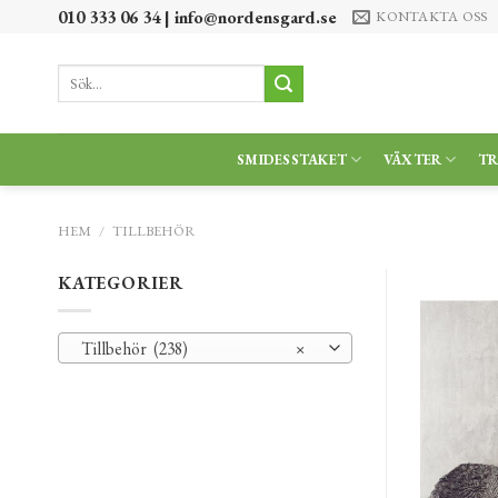
Skip
010 333 06 34 |
info@nordensgard.se
KONTAKTA OSS
to
content
Sök
efter:
SMIDESSTAKET
VÄXTER
T
HEM
/
TILLBEHÖR
KATEGORIER
Tillbehör (238)
×