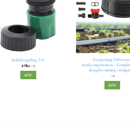
Droppslang 100 m me
Snabbkoppling 3/4″
tryckkompensation – komplett
69
kr
/ st
droppbevattning i trädgå
KÖP
/ st
KÖP