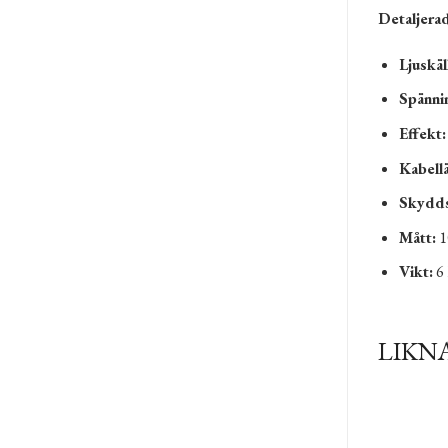
Detaljerad
Ljuskäl
Spänni
Effekt:
Kabell
Skydds
Mått:
1
Vikt:
6 
LIKN