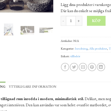
Lägg dina produkter i varukorge
Där kan du enkelt se möjliga fr
LED-lampa Betong Recta mäng
KÖP
Alternative:
Artikelnr:
N/A
Kategorier:
Inredning
,
Alla produkter
,
T
Etikett:
tillbehör
ING
YTTERLIGARE INFORMATION
tillägnad rum inredda i modern, minimalistisk stil.
Delikat, men nogg
get i interiören. Den kan användas var som helst: ovanför matbordet, 