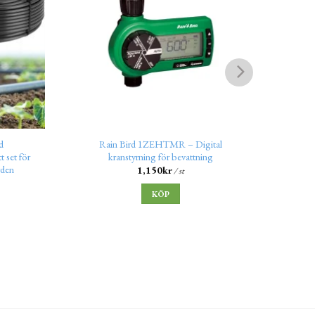
d
Rain Bird 1ZEHTMR – Digital
Ra
 set för
kranstyrning för bevattning
rden
1,150
kr
/ st
KÖP