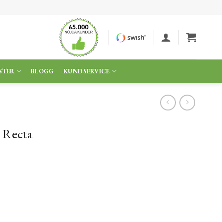
STER
BLOGG
KUNDSERVICE
 Recta