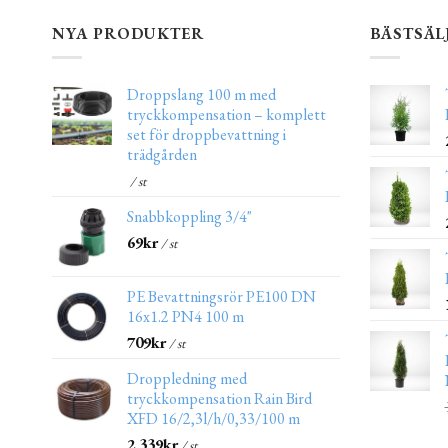
NYA PRODUKTER
BÄSTSÄL
Droppslang 100 m med
tryckkompensation – komplett
set för droppbevattning i
trädgården
/ st
Snabbkoppling 3/4"
69
kr
/ st
PE Bevattningsrör PE100 DN
16x1.2 PN4 100 m
709
kr
/ st
Droppledning med
tryckkompensation Rain Bird
XFD 16/2,3l/h/0,33/100 m
2,339
kr
/ st