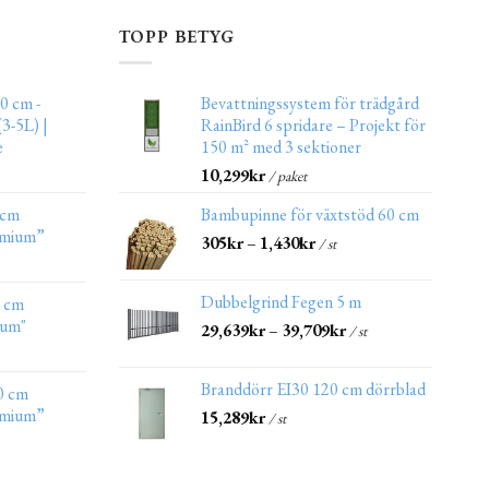
TOPP BETYG
0 cm -
Bevattningssystem för trädgård
3-5L) |
RainBird 6 spridare – Projekt för
e
150 m² med 3 sektioner
10,299
kr
/ paket
 cm
Bambupinne för växtstöd 60 cm
emium”
305
kr
–
1,430
kr
/ st
Dubbelgrind Fegen 5 m
0 cm
ium"
29,639
kr
–
39,709
kr
/ st
Branddörr EI30 120 cm dörrblad
0 cm
emium”
15,289
kr
/ st