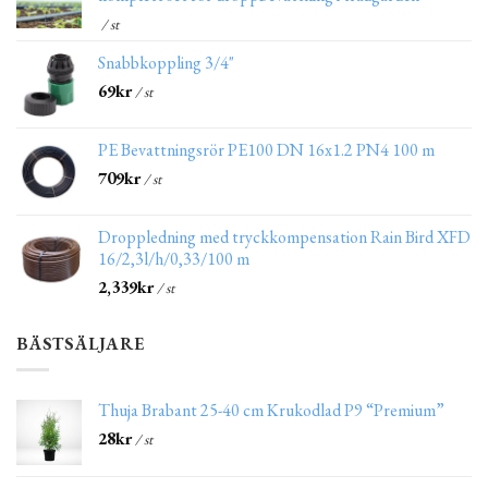
/ st
Snabbkoppling 3/4"
69
kr
/ st
PE Bevattningsrör PE100 DN 16x1.2 PN4 100 m
709
kr
/ st
Droppledning med tryckkompensation Rain Bird XFD
16/2,3l/h/0,33/100 m
2,339
kr
/ st
BÄSTSÄLJARE
Thuja Brabant 25-40 cm Krukodlad P9 “Premium”
28
kr
/ st