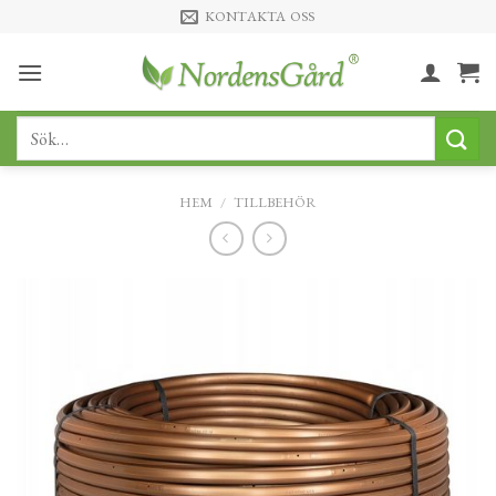
Skip
KONTAKTA OSS
to
content
Sök
efter:
HEM
/
TILLBEHÖR