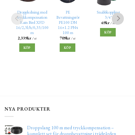
Droppledning med
PE
Snabbkoppling
tryckkompensation
Bevattningsrör
3/4″
Rain Bird XFD
PE100 DN
69
kr
/ st
16/2,3l/h/0,33/100
16×1.2 PN4
m
100 m
KÖP
2,339
kr
709
kr
/ st
/ st
KÖP
KÖP
NYA PRODUKTER
Droppslang 100 m med tryckkompensation –
komplett set för droppbevattning i trädgården