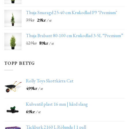
Thuja Smaragd 25-40 cm Krukodlad P9 "Premium"
39
kr
29
kr
/ st
Thuja Brabant 80-100 cm Krukodlad 3-5L “Premium”
129
kr
89
kr
/ st
TOPP BETYG
Rolly Toys Skottkärra Cat
499
kr
/ st
Kulventil plast 16 mm | hård slang
69
kr
/ st
Täckbark 2160 L Rölunda | 1 pall