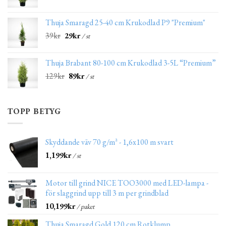
Thuja Smaragd 25-40 cm Krukodlad P9 "Premium"
39
kr
29
kr
/ st
Thuja Brabant 80-100 cm Krukodlad 3-5L “Premium”
129
kr
89
kr
/ st
TOPP BETYG
Skyddande väv 70 g/m² - 1,6x100 m svart
1,199
kr
/ st
Motor till grind NICE TOO3000 med LED-lampa -
för slaggrind upp till 3 m per grindblad
10,199
kr
/ paket
Thuja Smaragd Gold 120 cm Rotklump