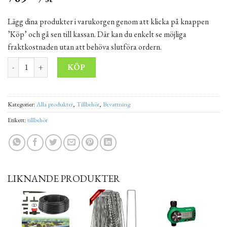
Lägg dina produkter i varukorgen genom att klicka på knappen
’Köp’ och gå sen till kassan. Där kan du enkelt se möjliga
fraktkostnaden utan att behöva slutföra ordern.
PE Bevattningsrör PE100 DN 16x1.2 PN4 100 m mängd
Alternative:
KÖP
Kategorier:
Alla produkter
,
Tillbehör
,
Bevattning
Etikett:
tillbehör
LIKNANDE PRODUKTER