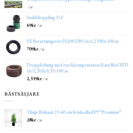
/ st
Snabbkoppling 3/4"
69
kr
/ st
PE Bevattningsrör PE100 DN 16x1.2 PN4 100 m
709
kr
/ st
Droppledning med tryckkompensation Rain Bird XFD
16/2,3l/h/0,33/100 m
2,339
kr
/ st
BÄSTSÄLJARE
Thuja Brabant 25-40 cm Krukodlad P9 “Premium”
28
kr
/ st