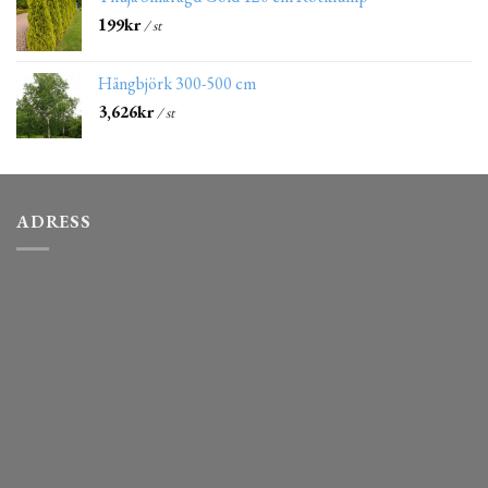
199
kr
/ st
Hängbjörk 300-500 cm
3,626
kr
/ st
ADRESS