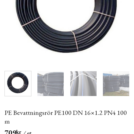
PE Bevattningsrör PE100 DN 16×1.2 PN4 100
m
709
kr
/ st