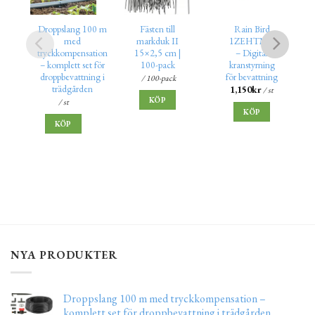
Droppslang 100 m
Fästen till
Rain Bird
med
markduk II
1ZEHTMR
tryckkompensation
15×2,5 cm |
– Digital
– komplett set för
100-pack
kranstyrning
droppbevattning i
för bevattning
/ 100-pack
trädgården
1,150
kr
/ st
KÖP
/ st
KÖP
KÖP
NYA PRODUKTER
Droppslang 100 m med tryckkompensation –
komplett set för droppbevattning i trädgården