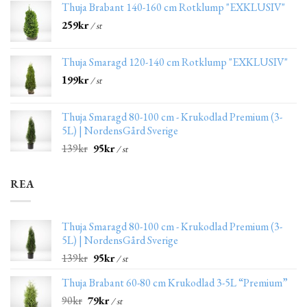
Thuja Brabant 140-160 cm Rotklump "EXKLUSIV"
259
kr
/ st
Thuja Smaragd 120-140 cm Rotklump "EXKLUSIV"
199
kr
/ st
Thuja Smaragd 80-100 cm - Krukodlad Premium (3-
5L) | NordensGård Sverige
139
kr
95
kr
/ st
REA
Thuja Smaragd 80-100 cm - Krukodlad Premium (3-
5L) | NordensGård Sverige
139
kr
95
kr
/ st
Thuja Brabant 60-80 cm Krukodlad 3-5L “Premium”
90
kr
79
kr
/ st