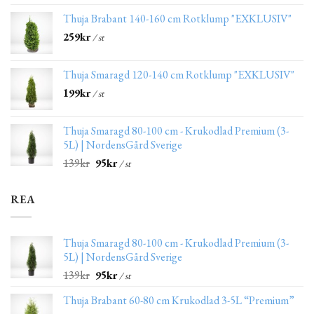
Thuja Brabant 140-160 cm Rotklump "EXKLUSIV"
259
kr
/ st
Thuja Smaragd 120-140 cm Rotklump "EXKLUSIV"
199
kr
/ st
Thuja Smaragd 80-100 cm - Krukodlad Premium (3-
5L) | NordensGård Sverige
139
kr
95
kr
/ st
REA
Thuja Smaragd 80-100 cm - Krukodlad Premium (3-
5L) | NordensGård Sverige
139
kr
95
kr
/ st
Thuja Brabant 60-80 cm Krukodlad 3-5L “Premium”