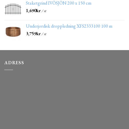
Staketgrind IVÖSJÖN 200 x 150 cm
1,690
kr
/ st
Underjordisk droppledning XFS2333100 100 m
3,759
kr
/ st
ADRESS