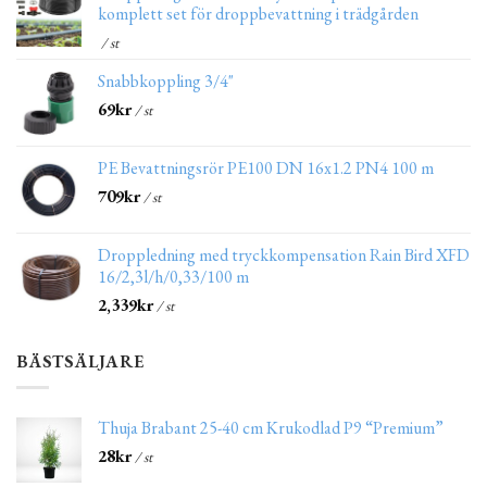
komplett set för droppbevattning i trädgården
/ st
Snabbkoppling 3/4"
69
kr
/ st
PE Bevattningsrör PE100 DN 16x1.2 PN4 100 m
709
kr
/ st
Droppledning med tryckkompensation Rain Bird XFD
16/2,3l/h/0,33/100 m
2,339
kr
/ st
BÄSTSÄLJARE
Thuja Brabant 25-40 cm Krukodlad P9 “Premium”
28
kr
/ st