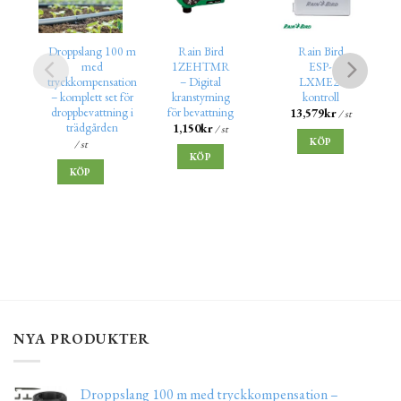
Droppslang 100 m
Rain Bird
Rain Bird
med
1ZEHTMR
ESP-
tryckkompensation
– Digital
LXME2-
– komplett set för
kranstyrning
kontroll
droppbevattning i
för bevattning
13,579
kr
/ st
trädgården
1,150
kr
/ st
KÖP
/ st
KÖP
KÖP
NYA PRODUKTER
Droppslang 100 m med tryckkompensation –