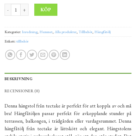
Hängstol med ställning ANTA CRUZ EUROHIT GARDEN antracit 
Alternative:
KÖP
Kategorier:
Inredning
,
Hemmet
,
Alla produkter
,
Tillbehör
,
Hängfåtölj
Etikett:
tillbehör
BESKRIVNING
RECENSIONER (0)
Denna hängstol från tectake är perfekt för att koppla av och må
bra! Hängfåtöljen passar perfekt för avkopplande stunder på
terrassen, balkongen, i trädgården eller vardagsrummet. Denna
hängfåtölj från tectake är lättskött och elegant. Hängstolens