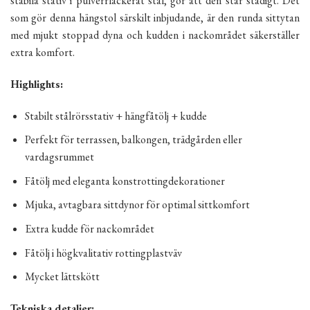
stabila stativ i pulverrlackerat stål, gör att den står stadigt. Det
som gör denna hängstol särskilt inbjudande, är den runda sittytan
med mjukt stoppad dyna och kudden i nackområdet säkerställer
extra komfort.
Highlights:
Stabilt stålrörsstativ + hängfåtölj + kudde
Perfekt för terrassen, balkongen, trädgården eller
vardagsrummet
Fåtölj med eleganta konstrottingdekorationer
Mjuka, avtagbara sittdynor för optimal sittkomfort
Extra kudde för nackområdet
Fåtölj i högkvalitativ rottingplastväv
Mycket lättskött
Tekniska detaljer: