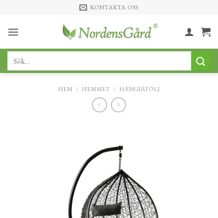
Skip
KONTAKTA OSS
to
content
Sök
efter:
HEM
/
HEMMET
/
HÄNGFÅTÖLJ