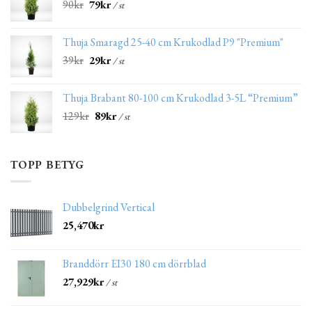
90
kr
79
kr
/ st
Thuja Smaragd 25-40 cm Krukodlad P9 "Premium"
39
kr
29
kr
/ st
Thuja Brabant 80-100 cm Krukodlad 3-5L “Premium”
129
kr
89
kr
/ st
TOPP BETYG
Dubbelgrind Vertical
25,470
kr
Branddörr EI30 180 cm dörrblad
27,929
kr
/ st