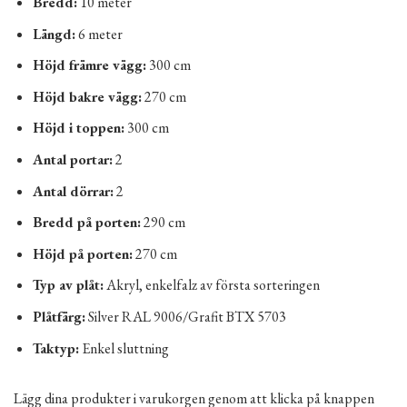
Bredd:
10 meter
Längd:
6 meter
Höjd främre vägg:
300 cm
Höjd bakre vägg:
270 cm
Höjd i toppen:
300 cm
Antal portar:
2
Antal dörrar:
2
Bredd på porten:
290 cm
Höjd på porten:
270 cm
Typ av plåt:
Akryl, enkelfalz av första sorteringen
Plåtfärg:
Silver RAL 9006/Grafit BTX 5703
Taktyp:
Enkel sluttning
Lägg dina produkter i varukorgen genom att klicka på knappen