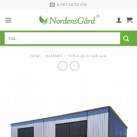
Skip
KONTAKTA OSS
to
content
Sök
efter:
HEM
/
HEMMET
/
FÖRRÅD & GARAGE