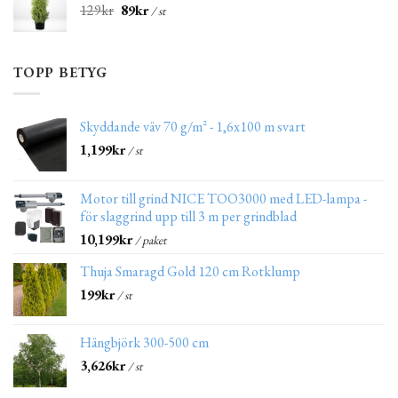
129
kr
89
kr
/ st
TOPP BETYG
Skyddande väv 70 g/m² - 1,6x100 m svart
1,199
kr
/ st
Motor till grind NICE TOO3000 med LED-lampa -
för slaggrind upp till 3 m per grindblad
10,199
kr
/ paket
Thuja Smaragd Gold 120 cm Rotklump
199
kr
/ st
Hängbjörk 300-500 cm
3,626
kr
/ st