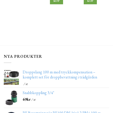
KÖP
KÖP
NYA PRODUKTER
Droppslang 100 m med tryckkompensation –
komplett set för droppbevattning i trädgården
/ st
Snabbkoppling 3/4"
69
kr
/ st
PE Bevattningsrör PE100 DN 16x1.2 PN4 100 m