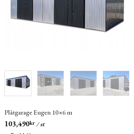
Plåtgarage Eugen 10×6 m
103,490
kr
/ st