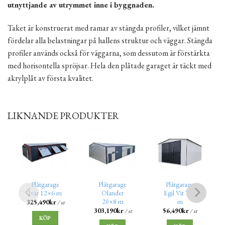
utnyttjande av utrymmet inne i byggnaden.
Taket är konstruerat med ramar av stängda profiler, vilket jämnt
fördelar alla belastningar på hallens struktur och väggar. Stängda
profiler används också för väggarna, som dessutom är förstärkta
med horisontella spröjsar. Hela den plåtade garaget är täckt med
akrylplåt av första kvalitet.
LIKNANDE PRODUKTER
Plåtgarage
Plåtgarage
Plåtgarage
Ivar 12×6 m
Olander
Egil Vit 7×5
20×8 m
m
325,490
kr
/ st
303,190
kr
56,490
kr
/ st
/ st
KÖP