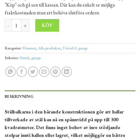
’Köp’ och gå sen till kassan. Där kan du enkelt se möjliga
fraktkostnaden utan att behöva slutföra ordern.
Plåtgarage Eugen 10x6 m mängd
Alternative:
KÖP
Kategorier:
Hemmet
,
Alla produkter
,
Förråd & garage
Etiketter:
förråd
,
garage
BESKRIVNING
Stålbalkarna i den bärande konstruktionen gör att hallar
tillverkade av stål kan nå en spännvidd på upp till 300
kvadratmeter. Det finns inget behov av inre stödjande
stolpar inuti hallen eller lagret, vilket möjliggör en bättre