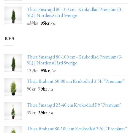
Thuja Smaragd 80-100 cm - Krukodlad Premium (3-
5L) | NordensGård Sverige
139
kr
95
kr
/ st
REA
Thuja Smaragd 80-100 cm - Krukodlad Premium (3-
5L) | NordensGård Sverige
139
kr
95
kr
/ st
Thuja Brabant 60-80 cm Krukodlad 3-5L “Premium”
90
kr
79
kr
/ st
Thuja Smaragd 25-40 cm Krukodlad P9 "Premium"
39
kr
29
kr
/ st
Thuja Brabant 80-100 cm Krukodlad 3-5L “Premium”