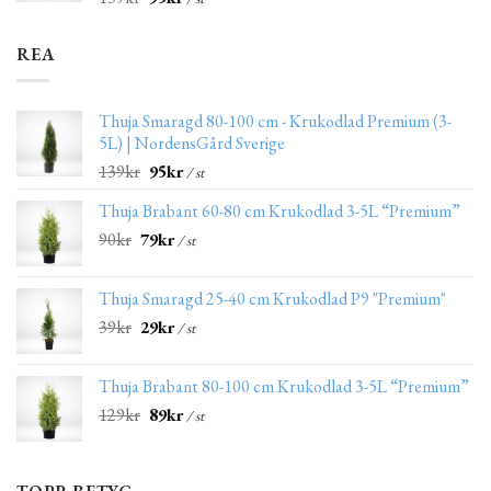
REA
Thuja Smaragd 80-100 cm - Krukodlad Premium (3-
5L) | NordensGård Sverige
139
kr
95
kr
/ st
Thuja Brabant 60-80 cm Krukodlad 3-5L “Premium”
90
kr
79
kr
/ st
Thuja Smaragd 25-40 cm Krukodlad P9 "Premium"
39
kr
29
kr
/ st
Thuja Brabant 80-100 cm Krukodlad 3-5L “Premium”
129
kr
89
kr
/ st