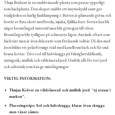
Thuja Brabant är en snabbväxande planta som passar ypperligt
som häckplanta. Den skapar snabbt ett insynsskydd samt ger
trädgården en härlig ljuddämpning.t. Barren är glänsande gröna och
består av flata skott med breda, mjuka, fjällika barr. Sorten kan bli
något bronsfärgad vintertid men blir grön igen till våren.
Bronsfärgen blir tydligast på solutsatta lägen. Används oftast som
häckväxt men är även dekorativ som friväxande solitär. Då den med
åren bildar ett pelarformigt träd med kanelbrun bark och får små
bruna kottar. Trivs i sol till halvskugga på fuktighetshållande,
näringsrik, mullrik och väldränerad jord. Undvik allt för torr jord
och saltstänk som kan ge missfärgningar.
VIKTIG INFORMATION:
Thujan Kräver en väldränerad och mullrik jord “ej stenar i
marken”.
Placeringstips: Sol och halvskugga, klarar även skugga
men växer sämre.