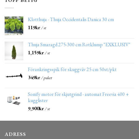
TOPP BETYG
Klotthuja - Thuja Occidentalis Danica 30 cm
119
kr
/ st
Thuja Smaragd 275-300 cm Rotklump "EXKLUSIV"
1,159
kr
/ st
Förankringsspik för skuggväv 25 cm 50st/pkt
349
kr
/ paket
Somfy motor för skjutgrind - automat Freevia 400 +
kugglister
9,900
kr
/ st
ADRESS