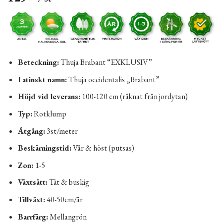
Beteckning:
Thuja Brabant “EXKLUSIV”
Latinskt namn:
Thuja occidentalis „Brabant”
Höjd vid leverans:
100-120 cm (räknat från jordytan)
Typ:
Rotklump
Åtgång:
3st/meter
Beskärningstid:
Vår & höst (putsas)
Zon:
1-5
Växtsätt:
Tät & buskig
Tillväxt:
40-50cm/år
Barrfärg:
Mellangrön