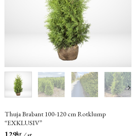
Thuja Brabant 100-120 cm Rotklump
“EXKLUSIV”
129
kr
/ st