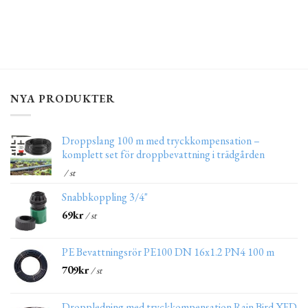
NYA PRODUKTER
Droppslang 100 m med tryckkompensation –
komplett set för droppbevattning i trädgården
/ st
Snabbkoppling 3/4"
69
kr
/ st
PE Bevattningsrör PE100 DN 16x1.2 PN4 100 m
709
kr
/ st
Droppledning med tryckkompensation Rain Bird XFD