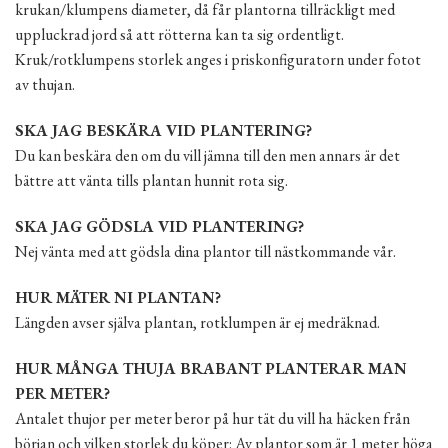
krukan/klumpens diameter, då får plantorna tillräckligt med
uppluckrad jord så att rötterna kan ta sig ordentligt.
Kruk/rotklumpens storlek anges i priskonfiguratorn under fotot
av thujan.
SKA JAG BESKÄRA VID PLANTERING?
Du kan beskära den om du vill jämna till den men annars är det
bättre att vänta tills plantan hunnit rota sig.
SKA JAG GÖDSLA VID PLANTERING?
Nej vänta med att gödsla dina plantor till nästkommande vår.
HUR MÄTER NI PLANTAN?
Längden avser själva plantan, rotklumpen är ej medräknad.
HUR MÅNGA THUJA BRABANT PLANTERAR MAN
PER METER?
Antalet thujor per meter beror på hur tät du vill ha häcken från
början och vilken storlek du köper: Av plantor som är 1 meter höga