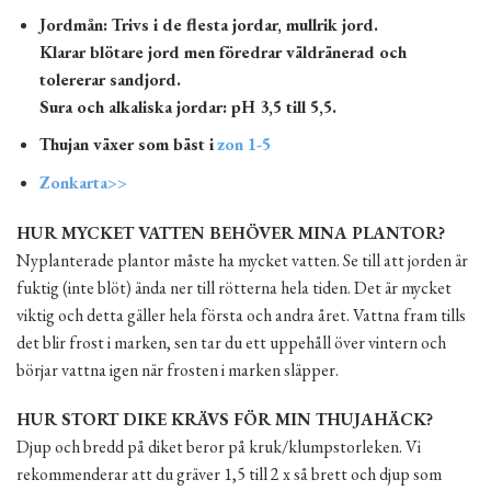
Jordmån: Trivs i de flesta jordar, mullrik jord.
Klarar blötare jord men föredrar väldränerad och
tolererar sandjord.
Sura och alkaliska jordar: pH 3,5 till 5,5.
Thujan växer som bäst i
zon 1-5
Zonkarta>>
HUR MYCKET VATTEN BEHÖVER MINA PLANTOR?
Nyplanterade plantor måste ha mycket vatten. Se till att jorden är
fuktig (inte blöt) ända ner till rötterna hela tiden. Det är mycket
viktig och detta gäller hela första och andra året. Vattna fram tills
det blir frost i marken, sen tar du ett uppehåll över vintern och
börjar vattna igen när frosten i marken släpper.
HUR STORT DIKE KRÄVS FÖR MIN THUJAHÄCK?
Djup och bredd på diket beror på kruk/klumpstorleken. Vi
rekommenderar att du gräver 1,5 till 2 x så brett och djup som