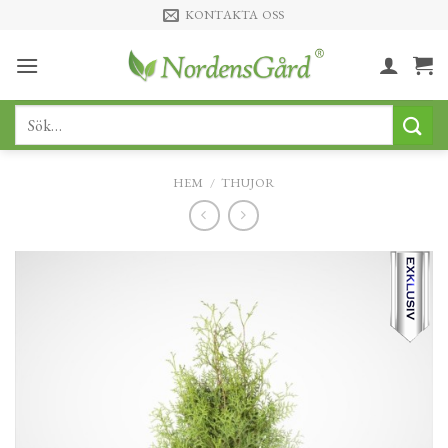
Skip
KONTAKTA OSS
to
content
Sök
efter:
HEM
/
THUJOR