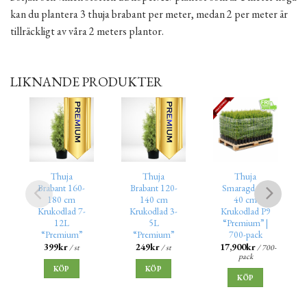
kan du plantera 3 thuja brabant per meter, medan 2 per meter är
tillräckligt av våra 2 meters plantor.
LIKNANDE PRODUKTER
Thuja
Thuja
Thuja
Brabant 160-
Brabant 120-
Smaragd 25-
180 cm
140 cm
40 cm
Krukodlad 7-
Krukodlad 3-
Krukodlad P9
12L
5L
“Premium” |
“Premium”
“Premium”
700-pack
399
kr
249
kr
17,900
kr
/ st
/ st
/ 700-
pack
KÖP
KÖP
KÖP