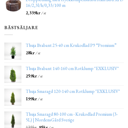
16/2,3l/h/0,33/100 m
2,339
kr
/ st
BÄSTSÄLJARE
Thuja Brabant 25-40 cm Krukodlad P9 “Premium”
28
kr
/ st
Thuja Brabant 140-160 cm Rotklump "EXKLUSIV"
259
kr
/ st
Thuja Smaragd 120-140 cm Rotklump "EXKLUSIV"
199
kr
/ st
Thuja Smaragd 80-100 cm - Krukodlad Premium (3-
5L) | NordensGård Sverige
139
kr
95
kr
/ st