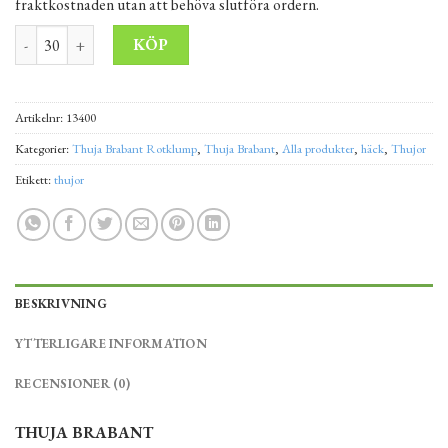
fraktkostnaden utan att behöva slutföra ordern.
Thuja Brabant 100-120 cm Rotklump "EXKLUSIV" mängd
Alternative:
KÖP
Artikelnr:
13400
Kategorier:
Thuja Brabant Rotklump
,
Thuja Brabant
,
Alla produkter
,
häck
,
Thujor
Etikett:
thujor
BESKRIVNING
YTTERLIGARE INFORMATION
RECENSIONER (0)
THUJA BRABANT