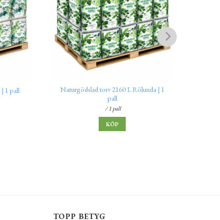
Naturgödslad torv 2160 L Rölunda | 1
| 1 pall
Gödsel
pall
/ 1 pall
KÖP
TOPP BETYG