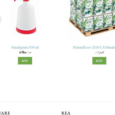
Handspruta 500 ml
Naturell torv 2160 L Rölunda 
45
kr
/ st
/ 1 pall
KÖP
KÖP
JARE
REA