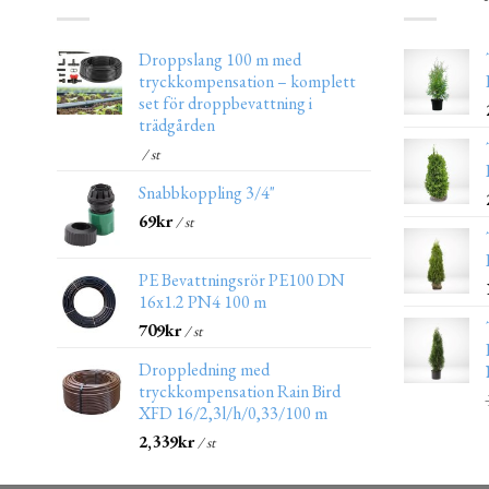
Droppslang 100 m med
tryckkompensation – komplett
set för droppbevattning i
trädgården
/ st
Snabbkoppling 3/4"
69
kr
/ st
PE Bevattningsrör PE100 DN
16x1.2 PN4 100 m
709
kr
/ st
Droppledning med
tryckkompensation Rain Bird
XFD 16/2,3l/h/0,33/100 m
2,339
kr
/ st