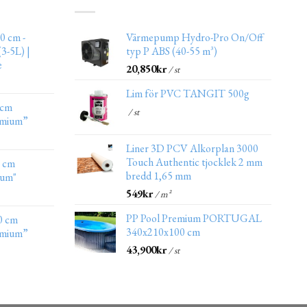
0 cm -
Värmepump Hydro-Pro On/Off
3-5L) |
typ P ABS (40-55 m³)
e
20,850
kr
/ st
Lim för PVC TANGIT 500g
 cm
/ st
emium”
Liner 3D PCV Alkorplan 3000
Touch Authentic tjocklek 2 mm
0 cm
bredd 1,65 mm
ium"
549
kr
/ m²
PP Pool Premium PORTUGAL
0 cm
340x210x100 cm
emium”
43,900
kr
/ st