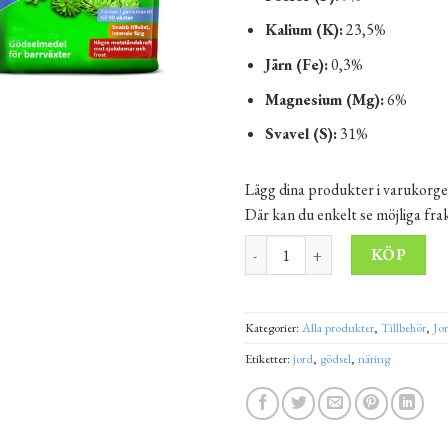
Kalium (K):
23,5%
Järn (Fe):
0,3%
Magnesium (Mg):
6%
Svavel (S):
31%
Lägg dina produkter i varukorge
Där kan du enkelt se möjliga fr
Barrväxtgödsel 3 kg mängd
Alt
KÖP
Kategorier:
Alla produkter
,
Tillbehör
,
Jo
Etiketter:
jord
,
gödsel
,
näring