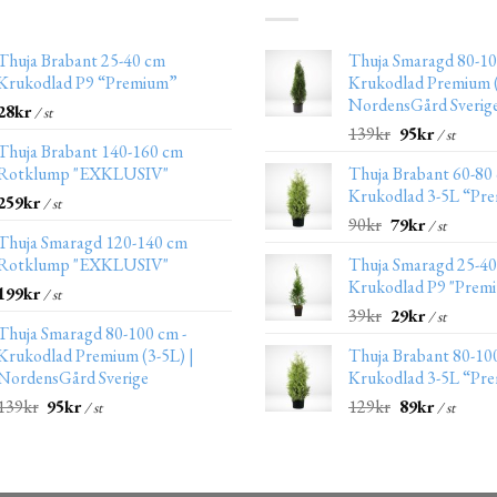
Thuja Brabant 25-40 cm
Thuja Smaragd 80-10
Krukodlad P9 “Premium”
Krukodlad Premium (
NordensGård Sverig
28
kr
/ st
139
kr
95
kr
/ st
Thuja Brabant 140-160 cm
Rotklump "EXKLUSIV"
Thuja Brabant 60-80
Krukodlad 3-5L “Pr
259
kr
/ st
90
kr
79
kr
/ st
Thuja Smaragd 120-140 cm
Rotklump "EXKLUSIV"
Thuja Smaragd 25-4
Krukodlad P9 "Prem
199
kr
/ st
39
kr
29
kr
/ st
Thuja Smaragd 80-100 cm -
Krukodlad Premium (3-5L) |
Thuja Brabant 80-10
NordensGård Sverige
Krukodlad 3-5L “Pr
139
kr
95
kr
129
kr
89
kr
/ st
/ st