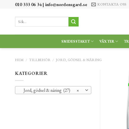
Skip
010 333 06 34 |
info@nordensgard.se
KONTAKTA OSS
to
content
Sök
efter:
SMIDESSTAKET
VÄXTER
T
HEM
/
TILLBEHÖR
/
JORD, GÖDSEL & NÄRING
KATEGORIER
Jord, gödsel & näring (27)
×