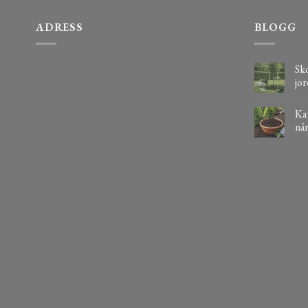
ADRESS
BLOGG
Sko
jor
Kaf
när