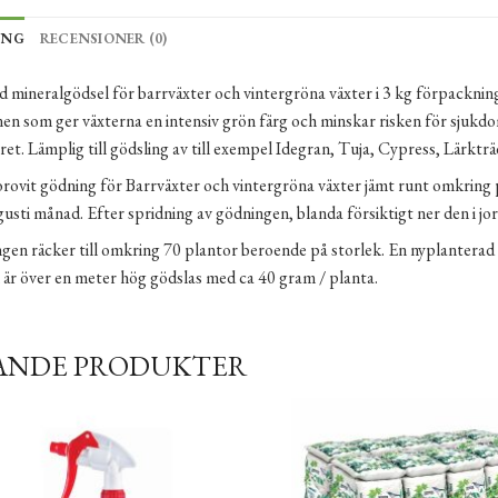
ING
RECENSIONER (0)
 mineralgödsel för barrväxter och vintergröna växter i 3 kg förpackning
en som ger växterna en intensiv grön färg och minskar risken för sjuk
ret. Lämplig till gödsling av till exempel Idegran, Tuja, Cypress, Lärkträ
orovit gödning för Barrväxter och vintergröna växter jämt runt omkring
gusti månad. Efter spridning av gödningen, blanda försiktigt ner den i j
gen räcker till omkring 70 plantor beroende på storlek. En nyplanterad
 är över en meter hög gödslas med ca 40 gram / planta.
ANDE PRODUKTER