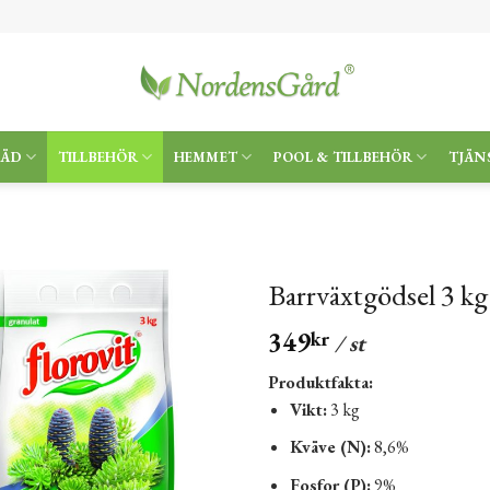
RÄD
TILLBEHÖR
HEMMET
POOL & TILLBEHÖR
TJÄN
Barrväxtgödsel 3 kg
349
kr
/ st
Produktfakta:
Vikt:
3 kg
Kväve (N):
8,6%
Fosfor (P):
9%