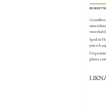
BESKRIVN
Granullerad
mineralämn
vinterhalvå
Sprid ut Fl
juni och au
Förpacknin
planta som
LIKN