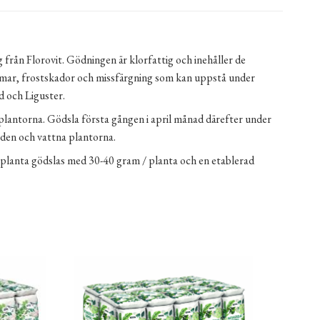
 från Florovit. Gödningen är klorfattig och inehåller de
domar, frostskador och missfärgning som kan uppstå under
d och Liguster.
 plantorna. Gödsla första gången i april månad därefter under
orden och vattna plantorna.
 planta gödslas med 30-40 gram / planta och en etablerad