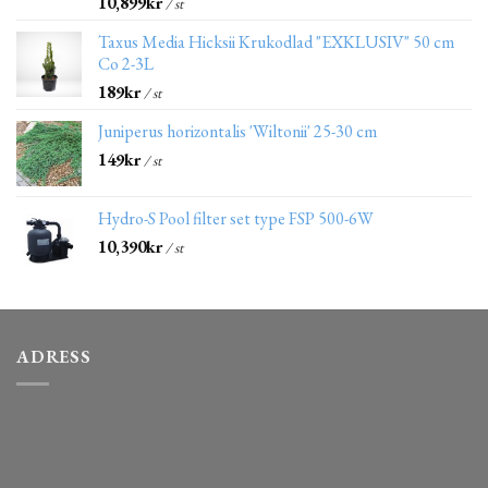
10,899
kr
/ st
Taxus Media Hicksii Krukodlad "EXKLUSIV" 50 cm
Co 2-3L
189
kr
/ st
Juniperus horizontalis 'Wiltonii' 25-30 cm
149
kr
/ st
Hydro-S Pool filter set type FSP 500-6W
10,390
kr
/ st
ADRESS