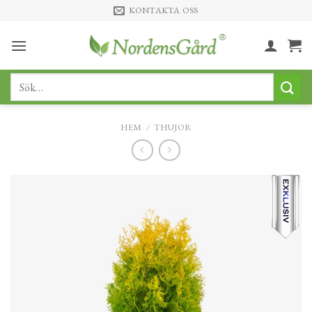
Skip
KONTAKTA OSS
to
content
Sök
efter:
HEM
/
THUJOR