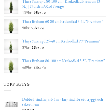
Thuja Smaragd 80-100 cm - Krukodlad Premium (3-
5L) | NordensGård Sverige
139
kr
95
kr
/ st
Thuja Brabant 60-80 cm Krukodlad 3-5L “Premium”
90
kr
79
kr
/ st
Thuja Smaragd 25-40 cm Krukodlad P9 "Premium"
39
kr
29
kr
/ st
Thuja Brabant 80-100 cm Krukodlad 3-5L “Premium”
129
kr
89
kr
/ st
TOPP BETYG
Dubbelgrind Ingarö 4 m - En grind för ett tryggt och
säkert hem