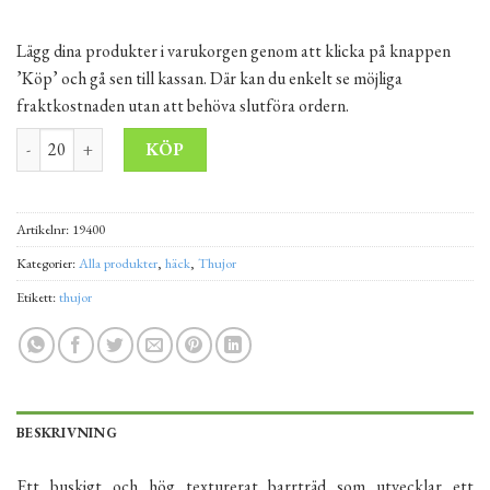
Lägg dina produkter i varukorgen genom att klicka på knappen
’Köp’ och gå sen till kassan. Där kan du enkelt se möjliga
fraktkostnaden utan att behöva slutföra ordern.
Thuja Occidentalis Jantar (Amber Gold Arborvitae) 160 cm mängd
Alternative:
KÖP
Artikelnr:
19400
Kategorier:
Alla produkter
,
häck
,
Thujor
Etikett:
thujor
BESKRIVNING
Ett buskigt och hög texturerat barrträd som utvecklar ett