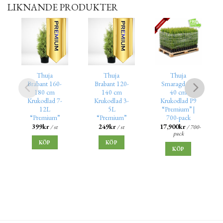
LIKNANDE PRODUKTER
Thuja
Thuja
Thuja
Brabant 160-
Brabant 120-
Smaragd 25-
180 cm
140 cm
40 cm
Krukodlad 7-
Krukodlad 3-
Krukodlad P9
12L
5L
“Premium” |
“Premium”
“Premium”
700-pack
399
kr
249
kr
17,900
kr
/ st
/ st
/ 700-
pack
KÖP
KÖP
KÖP