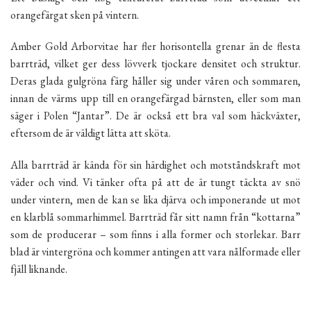
orangefärgat sken på vintern.
Amber Gold Arborvitae har fler horisontella grenar än de flesta
barrträd, vilket ger dess lövverk tjockare densitet och struktur.
Deras glada gulgröna färg håller sig under våren och sommaren,
innan de värms upp till en orangefärgad bärnsten, eller som man
säger i Polen “Jantar”. De är också ett bra val som häckväxter,
eftersom de är väldigt lätta att sköta.
Alla barrträd är kända för sin härdighet och motståndskraft mot
väder och vind. Vi tänker ofta på att de är tungt täckta av snö
under vintern, men de kan se lika djärva och imponerande ut mot
en klarblå sommarhimmel. Barrträd får sitt namn från “kottarna”
som de producerar – som finns i alla former och storlekar. Barr
blad är vintergröna och kommer antingen att vara nålformade eller
fjäll liknande.