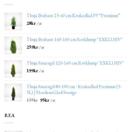
Thuja Brabant 25-40 cm Krukodlad P9 “Premium”
28
kr
/ st
Thuja Brabant 140-160 cm Rotklump "EXKLUSIV"
259
kr
/ st
Thuja Smaragd 120-140 cm Rotklump "EXKLUSIV"
199
kr
/ st
Thuja Smaragd 80-100 cm - Krukodlad Premium (3-
5L) | NordensGård Sverige
139
kr
95
kr
/ st
REA