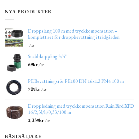
NYA PRODUKTER
Droppslang 100 m med tryckkompensation –
komplett set för droppbevattning i trädgården
/ st
Snabbkoppling 3/4"
69
kr
/ st
PE Bevattningsrör PE100 DN 16x1.2 PN4 100 m
709
kr
/ st
Droppledning med tryckkompensation Rain Bird XFD
16/2,3l/h/0,33/100 m
2,339
kr
/ st
BÄSTSÄLJARE