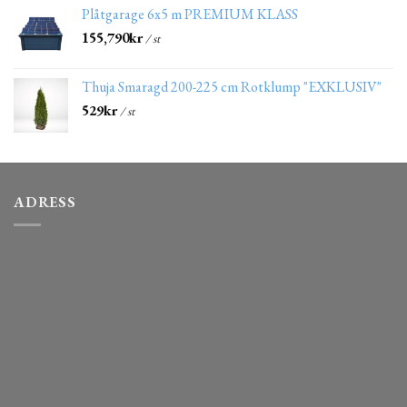
Plåtgarage 6x5 m PREMIUM KLASS
155,790
kr
/ st
Thuja Smaragd 200-225 cm Rotklump "EXKLUSIV"
529
kr
/ st
ADRESS