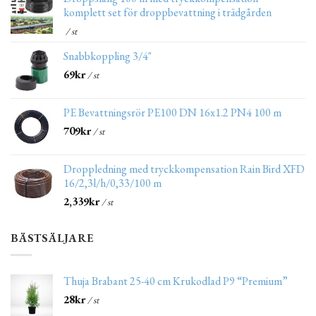
komplett set för droppbevattning i trädgården
/ st
Snabbkoppling 3/4"
69
kr
/ st
PE Bevattningsrör PE100 DN 16x1.2 PN4 100 m
709
kr
/ st
Droppledning med tryckkompensation Rain Bird XFD
16/2,3l/h/0,33/100 m
2,339
kr
/ st
BÄSTSÄLJARE
Thuja Brabant 25-40 cm Krukodlad P9 “Premium”
28
kr
/ st