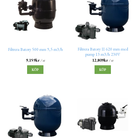
Filtrera Batory II 620 mm med
Filtrera Batory 500 mm 9,5 m3/h
pump 13 m3/h 230V
9,159
kr
12,809
kr
/ st
/ st
KÖP
KÖP