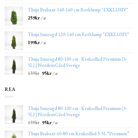
Thuja Brabant 140-160 cm Rotklump "EXKLUSIV"
259
kr
/ st
Thuja Smaragd 120-140 cm Rotklump "EXKLUSIV"
199
kr
/ st
Thuja Smaragd 80-100 cm - Krukodlad Premium (3-
5L) | NordensGård Sverige
139
kr
95
kr
/ st
REA
Thuja Smaragd 80-100 cm - Krukodlad Premium (3-
5L) | NordensGård Sverige
139
kr
95
kr
/ st
Thuja Brabant 60-80 cm Krukodlad 3-5L “Premium”