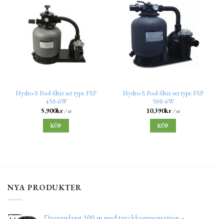
Hydro-S Pool filter set type FSP
Hydro-S Pool filter set type FSP
450-6W
500-6W
5,900
kr
10,390
kr
/ st
/ st
KÖP
KÖP
NYA PRODUKTER
Droppslang 100 m med tryckkompensation –