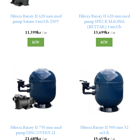
Filtrera Batory II 620 mm med
Filtrera Batory II 620 mm med
pump Saturn 14m3/h 230V
pump SPECK MAGNA
(BETTAR) 14m3/h
11,399
kr
13,699
kr
/ st
/ st
KÖP
KÖP
Filtrera Batory II 750 mm med
Filtrera Batory II 900 mm 32
pump DISCOVERY 21
m3/h
21,689
kr
15,459
kr
/ st
/ st