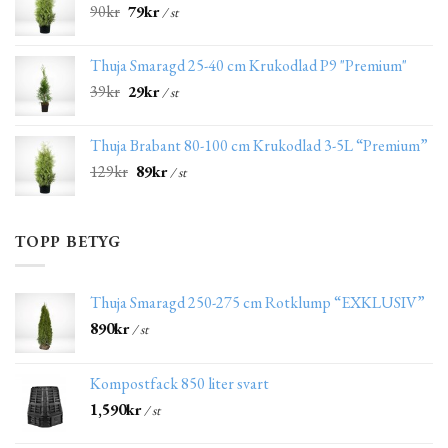
90
kr
79
kr
/ st
Thuja Smaragd 25-40 cm Krukodlad P9 "Premium"
39
kr
29
kr
/ st
Thuja Brabant 80-100 cm Krukodlad 3-5L “Premium”
129
kr
89
kr
/ st
TOPP BETYG
Thuja Smaragd 250-275 cm Rotklump “EXKLUSIV”
890
kr
/ st
Kompostfack 850 liter svart
1,590
kr
/ st