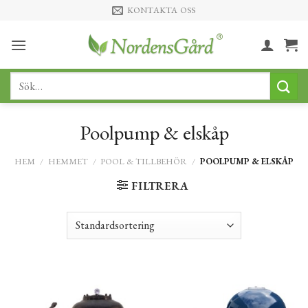
Skip
KONTAKTA OSS
to
content
Sök
efter:
Poolpump & elskåp
HEM
/
HEMMET
/
POOL & TILLBEHÖR
/
POOLPUMP & ELSKÅP
FILTRERA