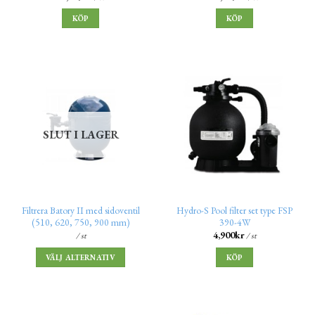
KÖP
KÖP
SLUT I LAGER
Filtrera Batory II med sidoventil
Hydro-S Pool filter set type FSP
(510, 620, 750, 900 mm)
390-4W
4,900
kr
/ st
/ st
VÄLJ ALTERNATIV
KÖP