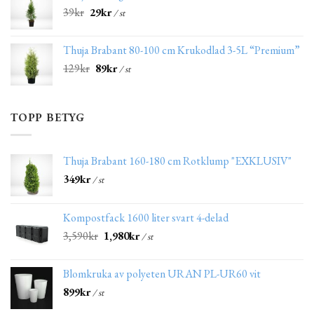
39
kr
29
kr
/ st
Thuja Brabant 80-100 cm Krukodlad 3-5L “Premium”
129
kr
89
kr
/ st
TOPP BETYG
Thuja Brabant 160-180 cm Rotklump "EXKLUSIV"
349
kr
/ st
Kompostfack 1600 liter svart 4-delad
3,590
kr
1,980
kr
/ st
Blomkruka av polyeten URAN PL-UR60 vit
899
kr
/ st