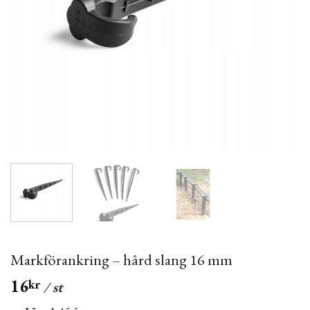
Markförankring – hård slang 16 mm
16
kr
/ st