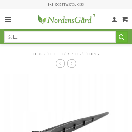
Skip
KONTAKTA OSS
to
content
Sök
efter:
HEM
/
TILLBEHÖR
/
BEVATTNING