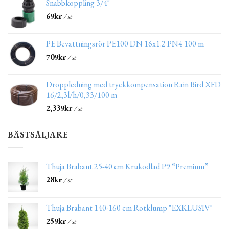
Snabbkoppling 3/4"
69
kr
/ st
PE Bevattningsrör PE100 DN 16x1.2 PN4 100 m
709
kr
/ st
Droppledning med tryckkompensation Rain Bird XFD
16/2,3l/h/0,33/100 m
2,339
kr
/ st
BÄSTSÄLJARE
Thuja Brabant 25-40 cm Krukodlad P9 “Premium”
28
kr
/ st
Thuja Brabant 140-160 cm Rotklump "EXKLUSIV"
259
kr
/ st