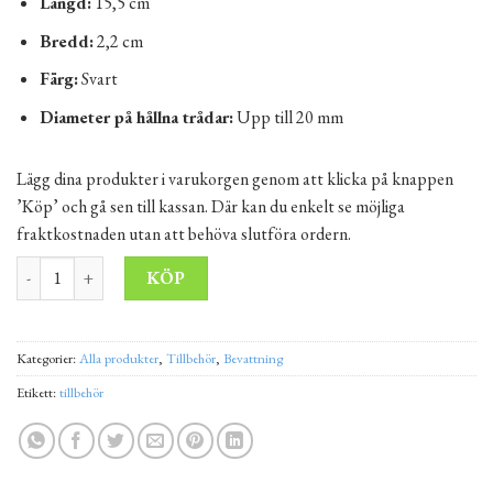
Längd:
15,5 cm
Bredd:
2,2 cm
Färg:
Svart
Diameter på hållna trådar:
Upp till 20 mm
Lägg dina produkter i varukorgen genom att klicka på knappen
’Köp’ och gå sen till kassan. Där kan du enkelt se möjliga
fraktkostnaden utan att behöva slutföra ordern.
Markförankring - hård slang 16 mm mängd
Alternative:
KÖP
Kategorier:
Alla produkter
,
Tillbehör
,
Bevattning
Etikett:
tillbehör