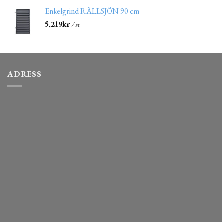
Enkelgrind RÄLLSJÖN 90 cm
5,219
kr
/ st
ADRESS