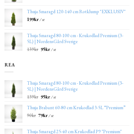
Thuja Smaragd 120-140 cm Rotklump "EXKLUSIV"
199
kr
/ st
Thuja Smaragd 80-100 cm - Krukodlad Premium (3-
5L) | NordensGård Sverige
139
kr
95
kr
/ st
REA
Thuja Smaragd 80-100 cm - Krukodlad Premium (3-
5L) | NordensGård Sverige
139
kr
95
kr
/ st
Thuja Brabant 60-80 cm Krukodlad 3-5L “Premium”
90
kr
79
kr
/ st
Thuja Smaragd 25-40 cm Krukodlad P9 "Premium"