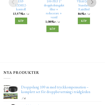
ESP-
100-PRF 1″
VBA02674
LXME2-
droppledningskit
Standard
kontroll
filter +
RainBird
reducerare +
13,579
kr
869
kr
/ st
/ st
ventil
KÖP
KÖP
1,089
kr
/ st
KÖP
NYA PRODUKTER
Droppslang 100 m med tryckkompensation –
komplett set för droppbevattning i trädgården
/ st