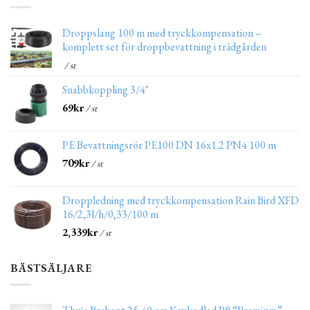
Droppslang 100 m med tryckkompensation –
komplett set för droppbevattning i trädgården
/ st
Snabbkoppling 3/4"
69
kr
/ st
PE Bevattningsrör PE100 DN 16x1.2 PN4 100 m
709
kr
/ st
Droppledning med tryckkompensation Rain Bird XFD
16/2,3l/h/0,33/100 m
2,339
kr
/ st
BÄSTSÄLJARE