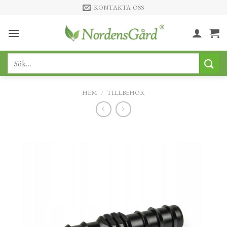
Skip
KONTAKTA OSS
to
content
Sök
efter:
HEM
/
TILLBEHÖR