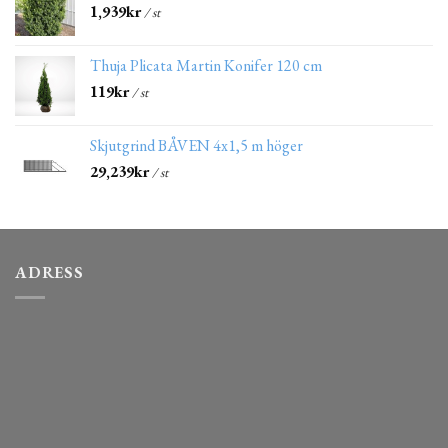
1,939
kr
/ st
Thuja Plicata Martin Konifer 120 cm
119
kr
/ st
Skjutgrind BÅVEN 4x1,5 m höger
29,239
kr
/ st
ADRESS