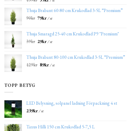
Thuja Brabant 60-80 cm Krukodlad 3-5L “Premium”
90
kr
79
kr
/ st
Thuja Smaragd 25-40 cm Krukodlad P9 "Premium"
39
kr
29
kr
/ st
Thuja Brabant 80-100 cm Krukodlad 3-5L “Premium”
129
kr
89
kr
/ st
TOPP BETYG
LED Belysning, solpanel ladning Förpackning 4 st
239
kr
/ st
Taxus Hilli 150 cm Krukodlad 5-7,5 L