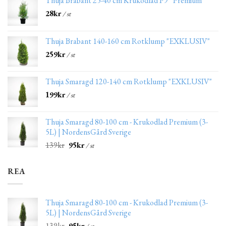
Thuja Brabant 25-40 cm Krukodlad P9 “Premium”
28
kr
/ st
Thuja Brabant 140-160 cm Rotklump "EXKLUSIV"
259
kr
/ st
Thuja Smaragd 120-140 cm Rotklump "EXKLUSIV"
199
kr
/ st
Thuja Smaragd 80-100 cm - Krukodlad Premium (3-
5L) | NordensGård Sverige
139
kr
95
kr
/ st
REA
Thuja Smaragd 80-100 cm - Krukodlad Premium (3-
5L) | NordensGård Sverige
139
kr
95
kr
/ st