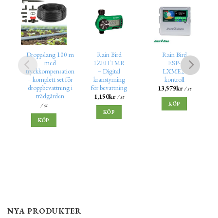
Droppslang 100 m
Rain Bird
Rain Bird
med
1ZEHTMR
ESP-
tryckkompensation
– Digital
LXME2-
– komplett set för
kranstyrning
kontroll
droppbevattning i
för bevattning
13,579
kr
/ st
trädgården
1,150
kr
/ st
KÖP
/ st
KÖP
KÖP
NYA PRODUKTER