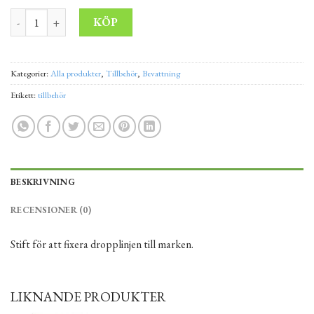
Droppslangsanslutning skarv hård slang 16 mm mängd
Alternative:
KÖP
Kategorier:
Alla produkter
,
Tillbehör
,
Bevattning
Etikett:
tillbehör
BESKRIVNING
RECENSIONER (0)
Stift för att fixera dropplinjen till marken.
LIKNANDE PRODUKTER