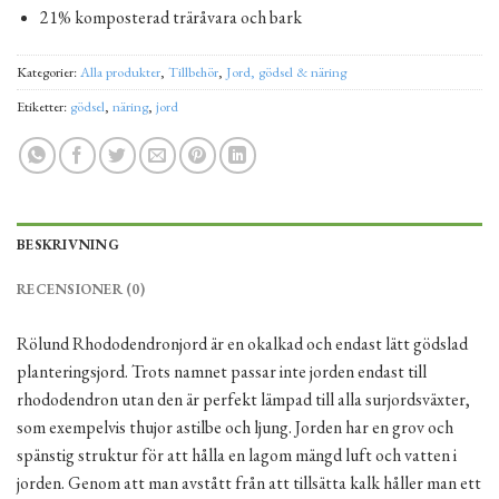
21% komposterad träråvara och bark
Kategorier:
Alla produkter
,
Tillbehör
,
Jord, gödsel & näring
Etiketter:
gödsel
,
näring
,
jord
BESKRIVNING
RECENSIONER (0)
Rölund Rhododendronjord är en okalkad och endast lätt gödslad
planteringsjord. Trots namnet passar inte jorden endast till
rhododendron utan den är perfekt lämpad till alla surjordsväxter,
som exempelvis thujor astilbe och ljung. Jorden har en grov och
spänstig struktur för att hålla en lagom mängd luft och vatten i
jorden. Genom att man avstått från att tillsätta kalk håller man ett