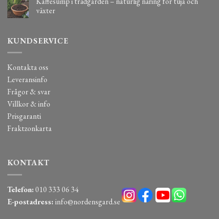
Kaffesump i trädgården – naturlig näring för tuja och
växter
KUNDSERVICE
Kontakta oss
Leveransinfo
Frågor & svar
Villkor & info
Prisgaranti
Fraktzonkarta
KONTAKT
Telefon:
010 333 06 34
E-postadress:
info@nordensgard.se