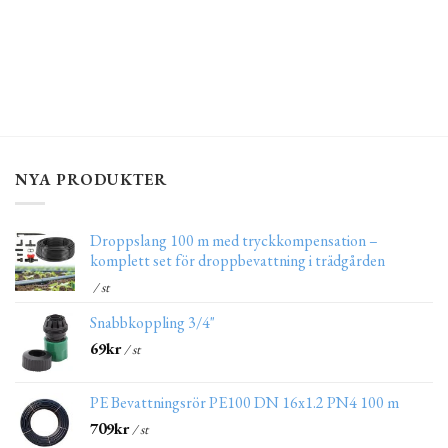
NYA PRODUKTER
Droppslang 100 m med tryckkompensation –
komplett set för droppbevattning i trädgården
/ st
Snabbkoppling 3/4"
69
kr
/ st
PE Bevattningsrör PE100 DN 16x1.2 PN4 100 m
709
kr
/ st