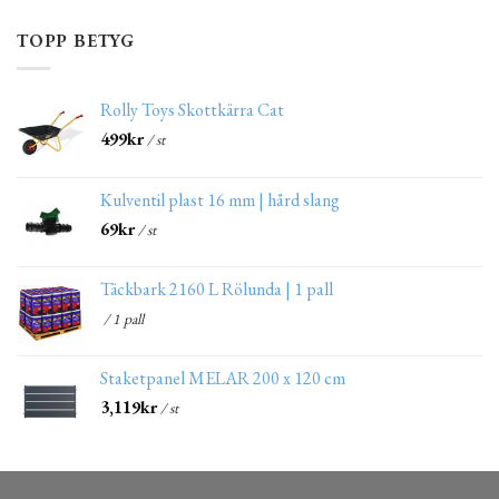
TOPP BETYG
Rolly Toys Skottkärra Cat
499
kr
/ st
Kulventil plast 16 mm | hård slang
69
kr
/ st
Täckbark 2160 L Rölunda | 1 pall
/ 1 pall
Staketpanel MELAR 200 x 120 cm
3,119
kr
/ st