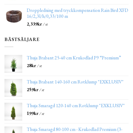
Droppledning med tryckkompensation Rain Bird XFD
16/2,3l/h/0,33/100 m
2,339
kr
/ st
BÄSTSÄLJARE
Thuja Brabant 25-40 cm Krukodlad P9 “Premium”
28
kr
/ st
Thuja Brabant 140-160 cm Rotklump "EXKLUSIV"
259
kr
/ st
Thuja Smaragd 120-140 cm Rotklump "EXKLUSIV"
199
kr
/ st
Thuja Smaragd 80-100 cm - Krukodlad Premium (3-