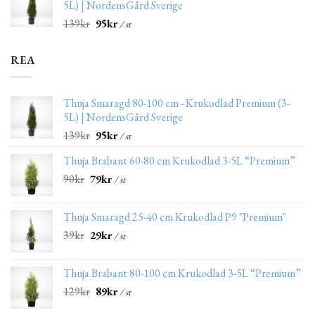
5L) | NordensGård Sverige
139
kr
95
kr
/ st
REA
Thuja Smaragd 80-100 cm - Krukodlad Premium (3-
5L) | NordensGård Sverige
139
kr
95
kr
/ st
Thuja Brabant 60-80 cm Krukodlad 3-5L “Premium”
90
kr
79
kr
/ st
Thuja Smaragd 25-40 cm Krukodlad P9 "Premium"
39
kr
29
kr
/ st
Thuja Brabant 80-100 cm Krukodlad 3-5L “Premium”
129
kr
89
kr
/ st