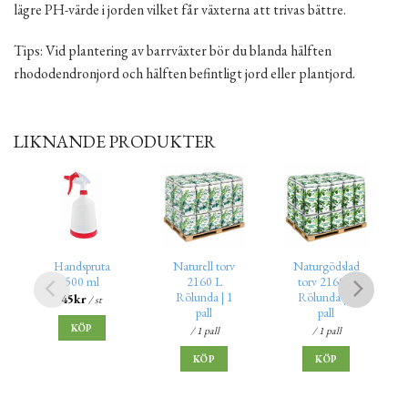
lägre PH-värde i jorden vilket får växterna att trivas bättre.
Tips: Vid plantering av barrväxter bör du blanda hälften
rhododendronjord och hälften befintligt jord eller plantjord.
LIKNANDE PRODUKTER
Handspruta
Naturell torv
Naturgödslad
500 ml
2160 L
torv 2160 L
Rölunda | 1
Rölunda | 1
45
kr
/ st
pall
pall
KÖP
/ 1 pall
/ 1 pall
KÖP
KÖP