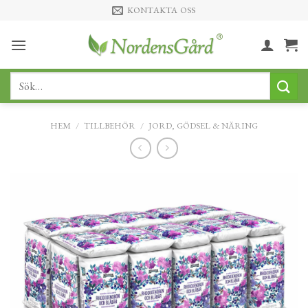
Skip
KONTAKTA OSS
to
content
Sök
efter:
HEM
/
TILLBEHÖR
/
JORD, GÖDSEL & NÄRING