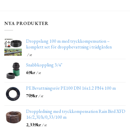
NYA PRODUKTER
Droppslang 100 m med tryckkompensation –
komplett set för droppbevattning i trädgården
/ st
Snabbkoppling 3/4"
69
kr
/ st
PE Bevattningsrör PE100 DN 16x1.2 PN4 100 m
709
kr
/ st
Droppledning med tryckkompensation Rain Bird XFD
16/2,3l/h/0,33/100 m
2,339
kr
/ st