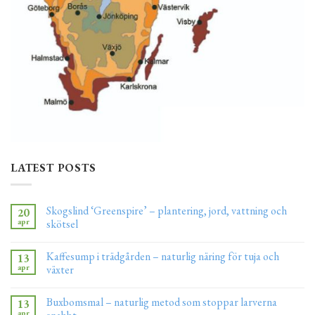
LATEST POSTS
Skogslind ‘Greenspire’ – plantering, jord, vattning och
20
apr
skötsel
Kaffesump i trädgården – naturlig näring för tuja och
13
apr
växter
Buxbomsmal – naturlig metod som stoppar larverna
13
apr