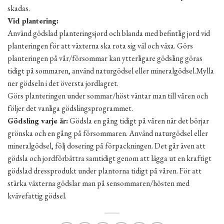
skadas.
Vid plantering:
Använd gödslad planteringsjord och blanda med befintlig jord vid
planteringen för att växterna ska rota sig väl och växa. Görs
planteringen på vår/försommar kan ytterligare gödsling göras
tidigt på sommaren, använd naturgödsel eller mineralgödsel.Mylla
ner gödseln i det översta jordlagret.
Görs planteringen under sommar/höst väntar man till våren och
följer det vanliga gödslingsprogrammet.
Gödsling varje år:
Gödsla en gång tidigt på våren när det börjar
grönska och en gång på försommaren. Använd naturgödsel eller
mineralgödsel, följ dosering på förpackningen. Det går även att
gödsla och jordförbättra samtidigt genom att lägga ut en kraftigt
gödslad dressprodukt under plantorna tidigt på våren. För att
stärka växterna gödslar man på sensommaren/hösten med
kvävefattig gödsel.