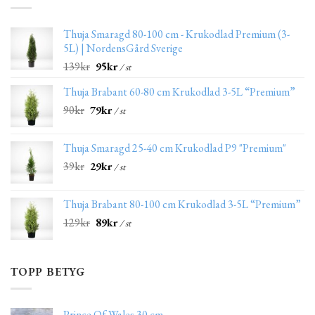
Thuja Smaragd 80-100 cm - Krukodlad Premium (3-
5L) | NordensGård Sverige
139
kr
95
kr
/ st
Thuja Brabant 60-80 cm Krukodlad 3-5L “Premium”
90
kr
79
kr
/ st
Thuja Smaragd 25-40 cm Krukodlad P9 "Premium"
39
kr
29
kr
/ st
Thuja Brabant 80-100 cm Krukodlad 3-5L “Premium”
129
kr
89
kr
/ st
TOPP BETYG
Prince Of Wales 30 cm