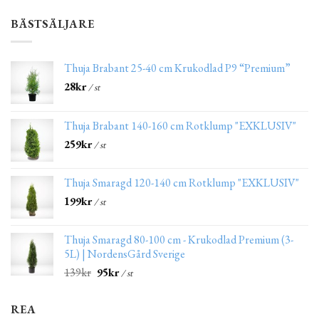
BÄSTSÄLJARE
Thuja Brabant 25-40 cm Krukodlad P9 “Premium”
28
kr
/ st
Thuja Brabant 140-160 cm Rotklump "EXKLUSIV"
259
kr
/ st
Thuja Smaragd 120-140 cm Rotklump "EXKLUSIV"
199
kr
/ st
Thuja Smaragd 80-100 cm - Krukodlad Premium (3-
5L) | NordensGård Sverige
139
kr
95
kr
/ st
REA