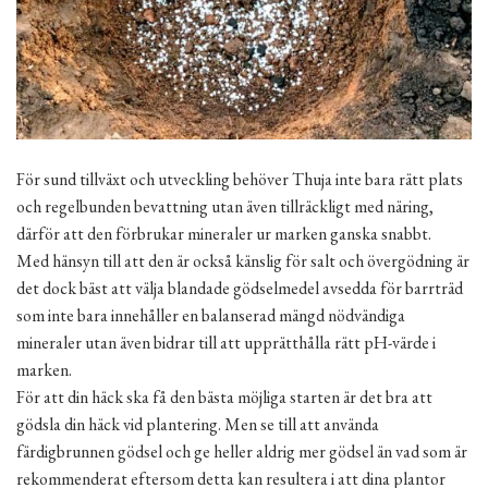
För sund tillväxt och utveckling behöver Thuja inte bara rätt plats
och regelbunden bevattning utan även tillräckligt med näring,
därför att den förbrukar mineraler ur marken ganska snabbt.
Med hänsyn till att den är också känslig för salt och övergödning är
det dock bäst att välja blandade gödselmedel avsedda för barrträd
som inte bara innehåller en balanserad mängd nödvändiga
mineraler utan även bidrar till att upprätthålla rätt pH-värde i
marken.
För att din häck ska få den bästa möjliga starten är det bra att
gödsla din häck vid plantering. Men se till att använda
färdigbrunnen gödsel och ge heller aldrig mer gödsel än vad som är
rekommenderat eftersom detta kan resultera i att dina plantor