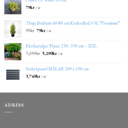
79
kr
/ st
Thuja Brabant 60-80 cm Krukodlad 3-5L “Premium”
90
kr
79
kr
/ st
Klotkatalpa 'Nana' 250–350 cm – XXL
7,290
kr
5,290
kr
/ st
Staketpanel MELAR 200 x 150 cm
3,749
kr
/ st
ADRESS