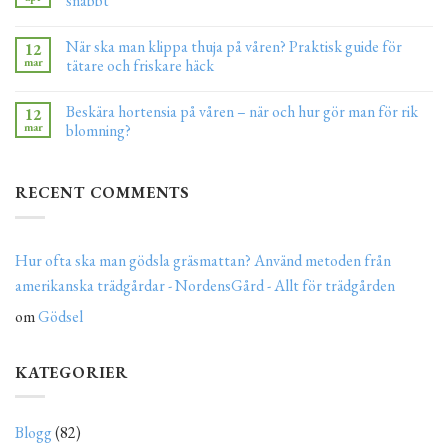
snabbt
När ska man klippa thuja på våren? Praktisk guide för
12
mar
tätare och friskare häck
Beskära hortensia på våren – när och hur gör man för rik
12
mar
blomning?
RECENT COMMENTS
Hur ofta ska man gödsla gräsmattan? Använd metoden från
amerikanska trädgårdar - NordensGård - Allt för trädgården
om
Gödsel
KATEGORIER
Blogg
(82)