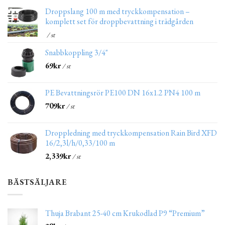
Droppslang 100 m med tryckkompensation –
komplett set för droppbevattning i trädgården
/ st
Snabbkoppling 3/4"
69
kr
/ st
PE Bevattningsrör PE100 DN 16x1.2 PN4 100 m
709
kr
/ st
Droppledning med tryckkompensation Rain Bird XFD
16/2,3l/h/0,33/100 m
2,339
kr
/ st
BÄSTSÄLJARE
Thuja Brabant 25-40 cm Krukodlad P9 “Premium”