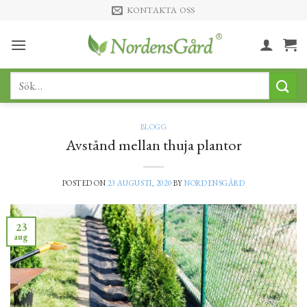
Skip
KONTAKTA OSS
to
content
Sök
efter:
BLOGG
Avstånd mellan thuja plantor
POSTED ON
23 AUGUSTI, 2020
BY
NORDENSGÅRD
23
aug