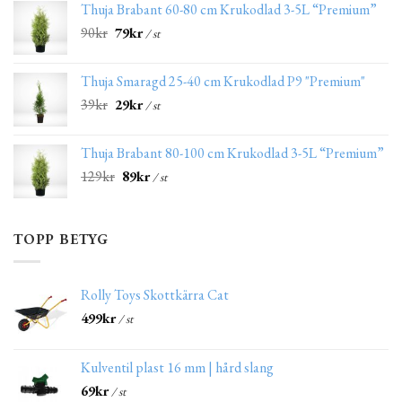
Thuja Brabant 60-80 cm Krukodlad 3-5L “Premium”
90
kr
79
kr
/ st
Thuja Smaragd 25-40 cm Krukodlad P9 "Premium"
39
kr
29
kr
/ st
Thuja Brabant 80-100 cm Krukodlad 3-5L “Premium”
129
kr
89
kr
/ st
TOPP BETYG
Rolly Toys Skottkärra Cat
499
kr
/ st
Kulventil plast 16 mm | hård slang
69
kr
/ st