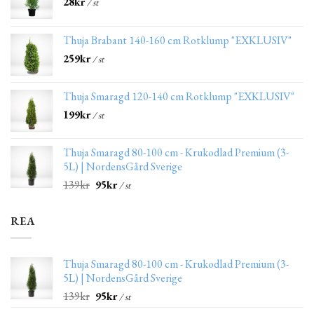
28
kr
/ st
Thuja Brabant 140-160 cm Rotklump "EXKLUSIV"
259
kr
/ st
Thuja Smaragd 120-140 cm Rotklump "EXKLUSIV"
199
kr
/ st
Thuja Smaragd 80-100 cm - Krukodlad Premium (3-
5L) | NordensGård Sverige
139
kr
95
kr
/ st
REA
Thuja Smaragd 80-100 cm - Krukodlad Premium (3-
5L) | NordensGård Sverige
139
kr
95
kr
/ st