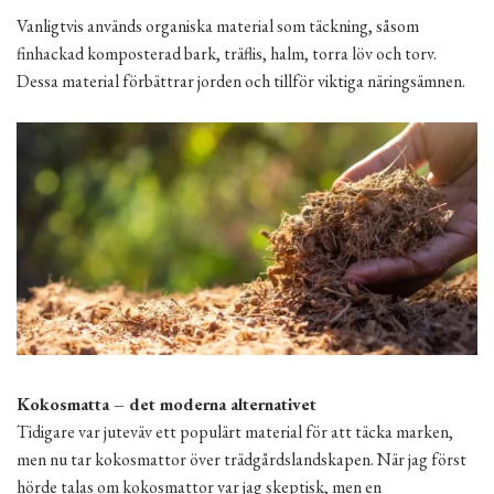
Vanligtvis används organiska material som täckning, såsom
finhackad komposterad bark, träflis, halm, torra löv och torv.
Dessa material förbättrar jorden och tillför viktiga näringsämnen.
Kokosmatta – det moderna alternativet
Tidigare var juteväv ett populärt material för att täcka marken,
men nu tar kokosmattor över trädgårdslandskapen. När jag först
hörde talas om kokosmattor var jag skeptisk, men en