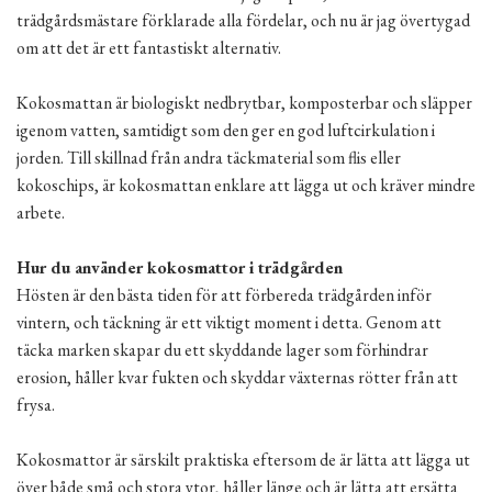
trädgårdsmästare förklarade alla fördelar, och nu är jag övertygad
om att det är ett fantastiskt alternativ.
Kokosmattan är biologiskt nedbrytbar, komposterbar och släpper
igenom vatten, samtidigt som den ger en god luftcirkulation i
jorden. Till skillnad från andra täckmaterial som flis eller
kokoschips, är kokosmattan enklare att lägga ut och kräver mindre
arbete.
Hur du använder kokosmattor i trädgården
Hösten är den bästa tiden för att förbereda trädgården inför
vintern, och täckning är ett viktigt moment i detta. Genom att
täcka marken skapar du ett skyddande lager som förhindrar
erosion, håller kvar fukten och skyddar växternas rötter från att
frysa.
Kokosmattor är särskilt praktiska eftersom de är lätta att lägga ut
över både små och stora ytor, håller länge och är lätta att ersätta