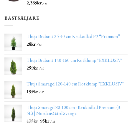
2,339
kr
/ st
BÄSTSÄLJARE
Thuja Brabant 25-40 cm Krukodlad P9 “Premium”
28
kr
/ st
Thuja Brabant 140-160 cm Rotklump "EXKLUSIV"
259
kr
/ st
Thuja Smaragd 120-140 cm Rotklump "EXKLUSIV"
199
kr
/ st
Thuja Smaragd 80-100 cm - Krukodlad Premium (3-
5L) | NordensGård Sverige
139
kr
95
kr
/ st