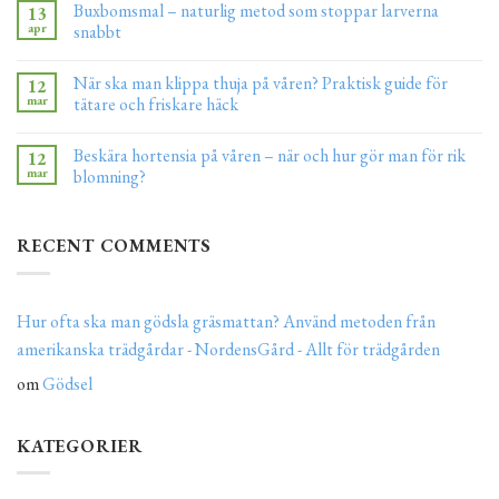
Buxbomsmal – naturlig metod som stoppar larverna
13
apr
snabbt
När ska man klippa thuja på våren? Praktisk guide för
12
mar
tätare och friskare häck
Beskära hortensia på våren – när och hur gör man för rik
12
mar
blomning?
RECENT COMMENTS
Hur ofta ska man gödsla gräsmattan? Använd metoden från
amerikanska trädgårdar - NordensGård - Allt för trädgården
om
Gödsel
KATEGORIER