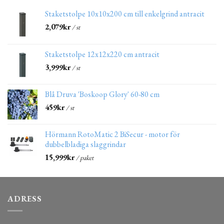
Staketstolpe 10x10x200 cm till enkelgrind antracit
2,079
kr
/ st
Staketstolpe 12x12x220 cm antracit
3,999
kr
/ st
Blå Druva 'Boskoop Glory' 60-80 cm
459
kr
/ st
Hörmann RotoMatic 2 BiSecur - motor för
dubbelbladiga slaggrindar
15,999
kr
/ paket
ADRESS