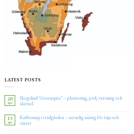
LATEST POSTS
Skogslind ‘Greenspire’ – plantering, jord, vattning och
20
apr
skötsel
Kaffesump i trädgården – naturlig näring för tuja och
13
apr
växter