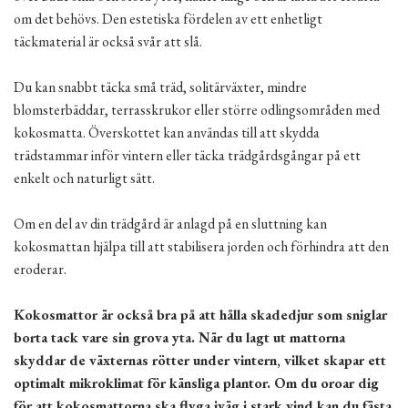
om det behövs. Den estetiska fördelen av ett enhetligt
täckmaterial är också svår att slå.
Du kan snabbt täcka små träd, solitärväxter, mindre
blomsterbäddar, terrasskrukor eller större odlingsområden med
kokosmatta. Överskottet kan användas till att skydda
trädstammar inför vintern eller täcka trädgårdsgångar på ett
enkelt och naturligt sätt.
Om en del av din trädgård är anlagd på en sluttning kan
kokosmattan hjälpa till att stabilisera jorden och förhindra att den
eroderar.
Kokosmattor är också bra på att hålla skadedjur som sniglar
borta tack vare sin grova yta. När du lagt ut mattorna
skyddar de växternas rötter under vintern, vilket skapar ett
optimalt mikroklimat för känsliga plantor. Om du oroar dig
för att kokosmattorna ska flyga iväg i stark vind kan du fästa