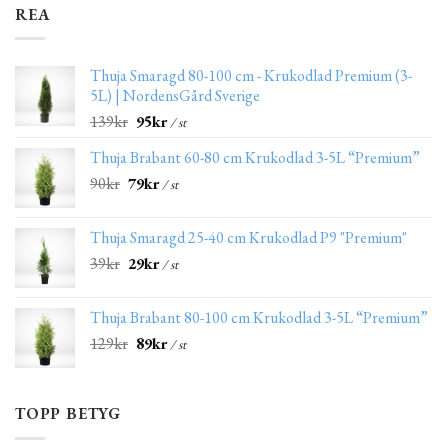
REA
Thuja Smaragd 80-100 cm - Krukodlad Premium (3-
5L) | NordensGård Sverige
139
kr
95
kr
/ st
Thuja Brabant 60-80 cm Krukodlad 3-5L “Premium”
90
kr
79
kr
/ st
Thuja Smaragd 25-40 cm Krukodlad P9 "Premium"
39
kr
29
kr
/ st
Thuja Brabant 80-100 cm Krukodlad 3-5L “Premium”
129
kr
89
kr
/ st
TOPP BETYG