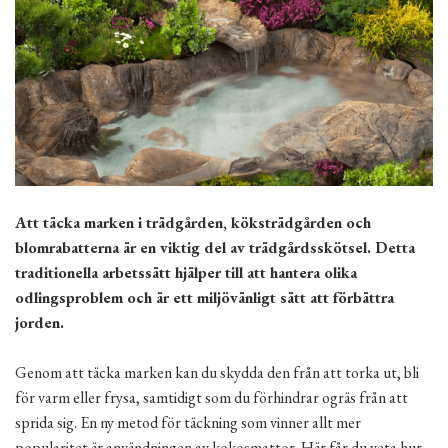
Att täcka marken i trädgården, köksträdgården och
blomrabatterna är en viktig del av trädgårdsskötsel. Detta
traditionella arbetssätt hjälper till att hantera olika
odlingsproblem och är ett miljövänligt sätt att förbättra
jorden.
Genom att täcka marken kan du skydda den från att torka ut, bli
för varm eller frysa, samtidigt som du förhindrar ogräs från att
sprida sig. En ny metod för täckning som vinner allt mer
popularitet är användningen av kokosmattor. Här får du veta hur