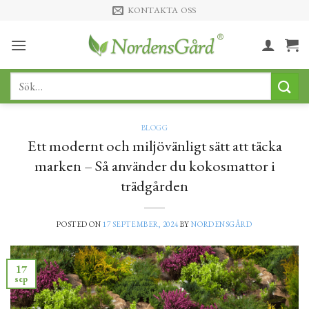
Skip
KONTAKTA OSS
to
content
Sök
efter:
BLOGG
Ett modernt och miljövänligt sätt att täcka
marken – Så använder du kokosmattor i
trädgården
POSTED ON
17 SEPTEMBER, 2024
BY
NORDENSGÅRD
17
sep