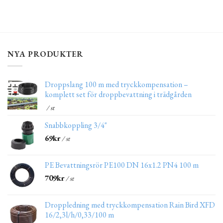
NYA PRODUKTER
Droppslang 100 m med tryckkompensation –
komplett set för droppbevattning i trädgården
/ st
Snabbkoppling 3/4"
69
kr
/ st
PE Bevattningsrör PE100 DN 16x1.2 PN4 100 m
709
kr
/ st
Droppledning med tryckkompensation Rain Bird XFD
16/2,3l/h/0,33/100 m