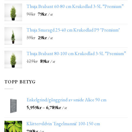
Thuja Brabant 60-80 cm Krukodlad 3-5L “Premium”
90
kr
79
kr
/ st
Thuja Smaragd 25-40 cm Krukodlad P9 "Premium"
39
kr
29
kr
/ st
Thuja Brabant 80-100 cm Krukodlad 3-5L “Premium”
129
kr
89
kr
/ st
TOPP BETYG
Enkelgrind/gånggrind av smide Alice 90 cm
5,959
kr
–
6,789
kr
/ st
Klättervildvin 'Engelmannii' 100-150 cm
790
kr
/ st