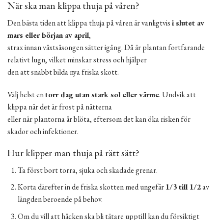
När ska man klippa thuja på våren?
Den bästa tiden att klippa thuja på våren är vanligtvis
i slutet av
mars eller början av april
,
strax innan växtsäsongen sätter igång. Då är plantan fortfarande
relativt lugn, vilket minskar stress och hjälper
den att snabbt bilda nya friska skott.
Välj helst en
torr dag utan stark sol eller värme
. Undvik att
klippa när det är frost på nätterna
eller när plantorna är blöta, eftersom det kan öka risken för
skador och infektioner.
Hur klipper man thuja på rätt sätt?
Ta först bort torra, sjuka och skadade grenar.
Korta därefter in de friska skotten med ungefär
1/3 till 1/2
av
längden beroende på behov.
Om du vill att häcken ska bli tätare upptill kan du försiktigt