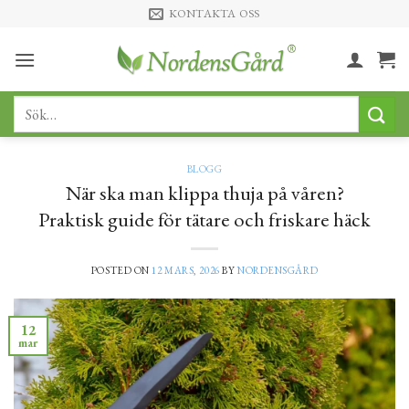
Skip
KONTAKTA OSS
to
content
Sök
efter:
BLOGG
När ska man klippa thuja på våren?
Praktisk guide för tätare och friskare häck
POSTED ON
12 MARS, 2026
BY
NORDENSGÅRD
12
mar