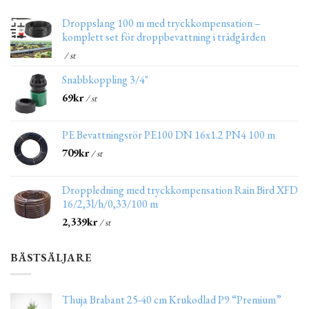
Droppslang 100 m med tryckkompensation –
komplett set för droppbevattning i trädgården
/ st
Snabbkoppling 3/4"
69
kr
/ st
PE Bevattningsrör PE100 DN 16x1.2 PN4 100 m
709
kr
/ st
Droppledning med tryckkompensation Rain Bird XFD
16/2,3l/h/0,33/100 m
2,339
kr
/ st
BÄSTSÄLJARE
Thuja Brabant 25-40 cm Krukodlad P9 “Premium”