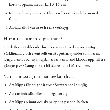
korta topparna med cirka
10–15 cm
.
Klipp sidorna jämnt så att häcken får en rak och harmonisk
form.
Använd alltid
vassa och rena verktyg
.
Hur ofta ska man klippa thuja?
För de flesta etablerade thujor räcker det med
en ordentlig
vårklippning
och eventuellt en lätt putsning under sommaren.
Unga plantor och nyanlagda häckar kan ibland klippas
upp till tre
gånger per säsong
för att bli tätare och få bättre form.
Vanliga misstag när man beskär thuja
Att klippa för tidigt när frost fortfarande är möjlig
Att använda slöa eller smutsiga verktyg
Att klippa ojämnt och skapa öppna partier i häcken