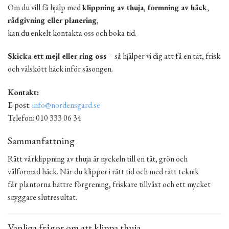
Om du vill få hjälp med
klippning av thuja, formning av häck,
rådgivning eller planering
,
kan du enkelt kontakta oss och boka tid.
Skicka ett mejl eller ring oss
– så hjälper vi dig att få en tät, frisk
och välskött häck inför säsongen.
Kontakt:
E-post:
info@nordensgard.se
Telefon: 010 333 06 34
Sammanfattning
Rätt vårklippning av thuja är nyckeln till en tät, grön och
välformad häck. När du klipper i rätt tid och med rätt teknik
får plantorna bättre förgrening, friskare tillväxt och ett mycket
snyggare slutresultat.
Vanliga frågor om att klippa thuja