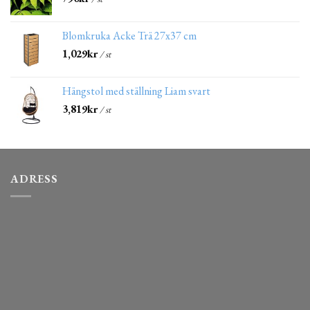
Blomkruka Acke Trä 27x37 cm
1,029
kr
/ st
Hängstol med ställning Liam svart
3,819
kr
/ st
ADRESS