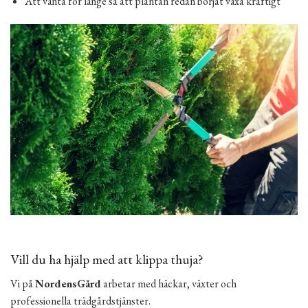
Att vänta för länge så att plantan redan börjat växa kraftigt
Vill du ha hjälp med att klippa thuja?
Vi på
NordensGård
arbetar med häckar, växter och
professionella trädgårdstjänster.