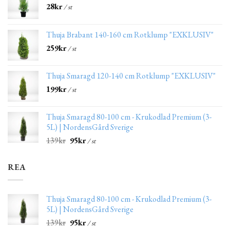
28
kr
/ st
Thuja Brabant 140-160 cm Rotklump "EXKLUSIV"
259
kr
/ st
Thuja Smaragd 120-140 cm Rotklump "EXKLUSIV"
199
kr
/ st
Thuja Smaragd 80-100 cm - Krukodlad Premium (3-
5L) | NordensGård Sverige
139
kr
95
kr
/ st
REA
Thuja Smaragd 80-100 cm - Krukodlad Premium (3-
5L) | NordensGård Sverige
139
kr
95
kr
/ st