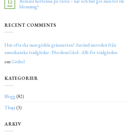
Beskära hortensia på våren – när och hur gör man för rik
12
mar
blomning?
RECENT COMMENTS
Hur ofta ska man gödsla gräsmattan? Använd metoden från
amerikanska trädgårdar - NordensGård - Allt för trädgården
om
Gödsel
KATEGORIER
Blogg
(82)
Thuja
(3)
ARKIV