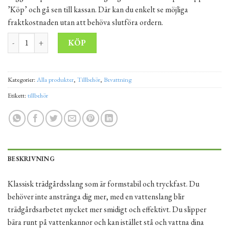
’Köp’ och gå sen till kassan. Där kan du enkelt se möjliga
fraktkostnaden utan att behöva slutföra ordern.
TRÄDGÅRDSSLANG 20M 5/8" mängd
Alternative:
KÖP
Kategorier:
Alla produkter
,
Tillbehör
,
Bevattning
Etikett:
tillbehör
BESKRIVNING
Klassisk trädgårdsslang som är formstabil och tryckfast. Du
behöver inte anstränga dig mer, med en vattenslang blir
trädgårdsarbetet mycket mer smidigt och effektivt. Du slipper
bära runt på vattenkannor och kan istället stå och vattna dina