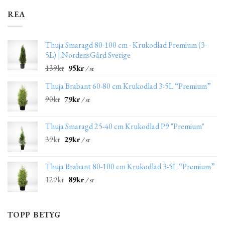
REA
Thuja Smaragd 80-100 cm - Krukodlad Premium (3-
5L) | NordensGård Sverige
139
kr
95
kr
/ st
Thuja Brabant 60-80 cm Krukodlad 3-5L “Premium”
90
kr
79
kr
/ st
Thuja Smaragd 25-40 cm Krukodlad P9 "Premium"
39
kr
29
kr
/ st
Thuja Brabant 80-100 cm Krukodlad 3-5L “Premium”
129
kr
89
kr
/ st
TOPP BETYG