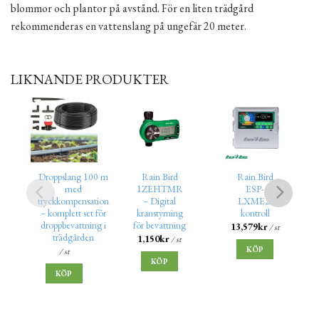
blommor och plantor på avstånd. För en liten trädgård
rekommenderas en vattenslang på ungefär 20 meter.
LIKNANDE PRODUKTER
Droppslang 100 m
Rain Bird
Rain Bird
med
1ZEHTMR
ESP-
tryckkompensation
– Digital
LXME2-
– komplett set för
kranstyrning
kontroll
droppbevattning i
för bevattning
13,579
kr
/ st
trädgården
1,150
kr
/ st
KÖP
/ st
KÖP
KÖP