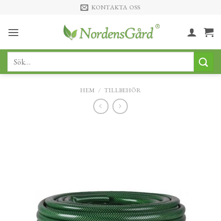
Skip
KONTAKTA OSS
to
content
Sök
efter:
HEM
/
TILLBEHÖR