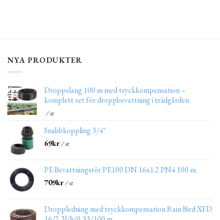
NYA PRODUKTER
Droppslang 100 m med tryckkompensation –
komplett set för droppbevattning i trädgården
/ st
Snabbkoppling 3/4"
69
kr
/ st
PE Bevattningsrör PE100 DN 16x1.2 PN4 100 m
709
kr
/ st
Droppledning med tryckkompensation Rain Bird XFD
16/2,3l/h/0,33/100 m