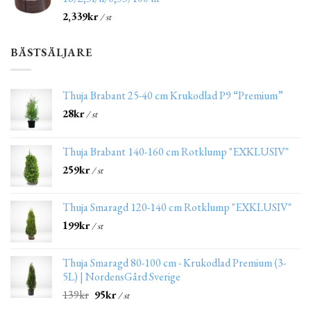
2,339
kr
/ st
BÄSTSÄLJARE
Thuja Brabant 25-40 cm Krukodlad P9 “Premium”
28
kr
/ st
Thuja Brabant 140-160 cm Rotklump "EXKLUSIV"
259
kr
/ st
Thuja Smaragd 120-140 cm Rotklump "EXKLUSIV"
199
kr
/ st
Thuja Smaragd 80-100 cm - Krukodlad Premium (3-
5L) | NordensGård Sverige
139
kr
95
kr
/ st