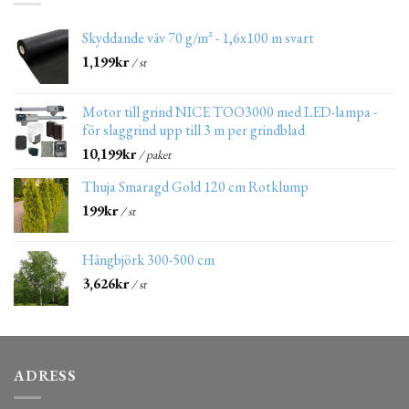
Skyddande väv 70 g/m² - 1,6x100 m svart
1,199
kr
/ st
Motor till grind NICE TOO3000 med LED-lampa -
för slaggrind upp till 3 m per grindblad
10,199
kr
/ paket
Thuja Smaragd Gold 120 cm Rotklump
199
kr
/ st
Hängbjörk 300-500 cm
3,626
kr
/ st
ADRESS