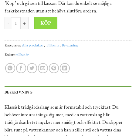
’Köp’ och gå sen till kassan. Där kan du enkelt se möjliga
fraktkostnaden utan att behöva slutföra ordern.
TRÄDGÅRDSSLANG 20M, 5/8" PREMIUM mängd
Alternative:
KÖP
Kategorier:
Alla produkter
,
Tillbehör
,
Bevattning
Etikett:
tillbehör
BESKRIVNING
Klassisk trädgårdsslang som är formstabil och tryckfast. Du
behöver inte anstränga dig mer, med en vattenslang blir
trädgårdsarbetet mycket mer smidigt och effektivt. Du slipper
bära runt på vattenkannor och kan istället stå och vattna dina