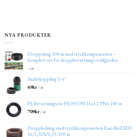
NYA PRODUKTER
Droppslang 100 m med tryckkompensation –
komplett set för droppbevattning i trädgården
/ st
Snabbkoppling 3/4"
69
kr
/ st
PE Bevattningsrör PE100 DN 16x1.2 PN4 100 m
709
kr
/ st
Droppledning med tryckkompensation Rain Bird XFD
16/2,3l/h/0,33/100 m