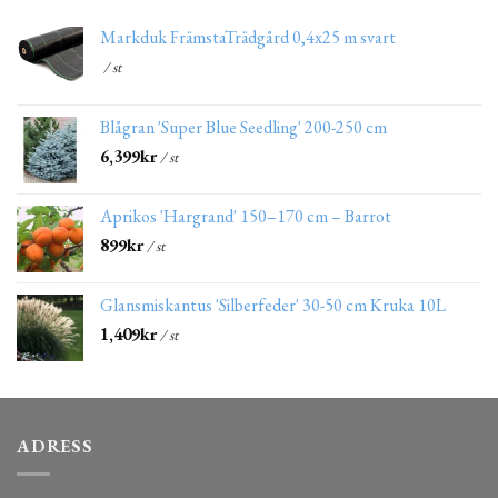
Markduk FrämstaTrädgård 0,4x25 m svart
/ st
Blågran 'Super Blue Seedling' 200-250 cm
6,399
kr
/ st
Aprikos 'Hargrand' 150–170 cm – Barrot
899
kr
/ st
Glansmiskantus 'Silberfeder' 30-50 cm Kruka 10L
1,409
kr
/ st
ADRESS