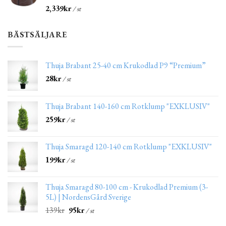
2,339
kr
/ st
BÄSTSÄLJARE
Thuja Brabant 25-40 cm Krukodlad P9 “Premium”
28
kr
/ st
Thuja Brabant 140-160 cm Rotklump "EXKLUSIV"
259
kr
/ st
Thuja Smaragd 120-140 cm Rotklump "EXKLUSIV"
199
kr
/ st
Thuja Smaragd 80-100 cm - Krukodlad Premium (3-
5L) | NordensGård Sverige
139
kr
95
kr
/ st