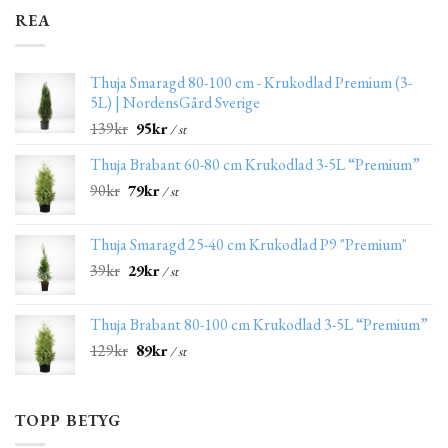
REA
Thuja Smaragd 80-100 cm - Krukodlad Premium (3-
5L) | NordensGård Sverige
139
kr
95
kr
/ st
Thuja Brabant 60-80 cm Krukodlad 3-5L “Premium”
90
kr
79
kr
/ st
Thuja Smaragd 25-40 cm Krukodlad P9 "Premium"
39
kr
29
kr
/ st
Thuja Brabant 80-100 cm Krukodlad 3-5L “Premium”
129
kr
89
kr
/ st
TOPP BETYG