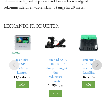
blommor och plantor på avstånd. För en liten trädgård
rekommenderas en vattenslang på ungefär 20 meter.
LIKNANDE PRODUKTER
Rain Bird
Rain Bird XCZ-
Ventilbrunn
ESP-
100-PRF 1″
VBA02674
LXME2-
droppledningskit
Standard
kontroll
filter +
RainBird
reducerare +
13,579
kr
869
kr
/ st
/ st
ventil
KÖP
KÖP
1,089
kr
/ st
KÖP