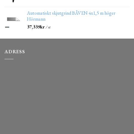
Automatiskt skjutgrind BÅVEN 4x1,5 m höger
Hörmann
37,339
kr
/ st
ADRESS