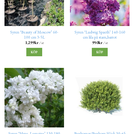
Syren ‘Beauty of Moscow’ 60-
Syren ‘Ludwig Spaeth’ 140-160
100 cm 3-5L
cm lila på stam,barrot
1,299
kr
950
kr
/ st
/ st
KÖP
KÖP
Syren ‘Mme. Lemoine’ 130-180
Buxbomar/Buxbom Häck 30-45