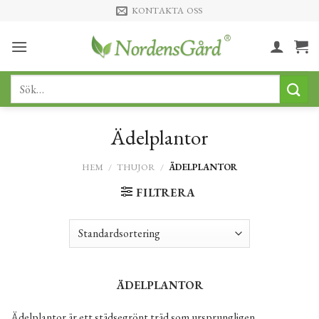
Skip
KONTAKTA OSS
to
content
Sök
efter:
Ädelplantor
HEM
/
THUJOR
/
ÄDELPLANTOR
FILTRERA
ÄDELPLANTOR
Ädelplantor är ett städsegrönt träd som ursprungligen