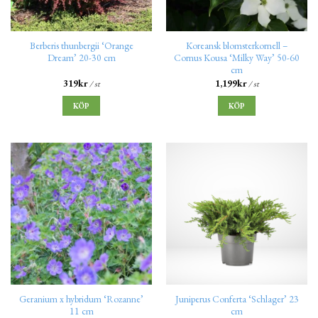
Berberis thunbergii ‘Orange
Koreansk blomsterkornell –
Dream’ 20-30 cm
Cornus Kousa ‘Milky Way’ 50-60
cm
319
kr
1,199
kr
/ st
/ st
KÖP
KÖP
Geranium x hybridum ‘Rozanne’
Juniperus Conferta ‘Schlager’ 23
11 cm
cm