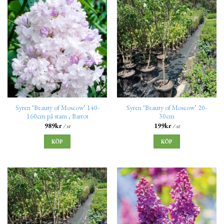
Syren ‘Beauty of Moscow’ 140-
Syren ‘Beauty of Moscow’ 20-
160cm på stam , Barrot
30cm
989
kr
199
kr
/ st
/ st
KÖP
KÖP