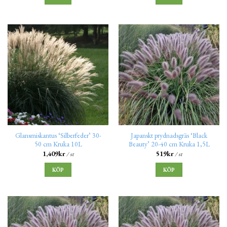
Glansmiskantus ‘Silberfeder’ 30-
Japanskt prydnadsgräs ‘Black
50 cm Kruka 10L
Beauty’ 20-40 cm Kruka 1,5L
1,409
kr
519
kr
/ st
/ st
KÖP
KÖP