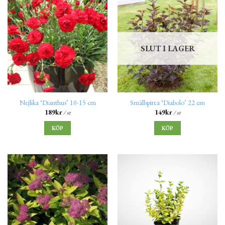
SLUT I LAGER
Nejlika ‘Dianthus’ 10-15 cm
Smällspirea ‘Diabolo’ 22 cm
189
kr
149
kr
/ st
/ st
KÖP
KÖP