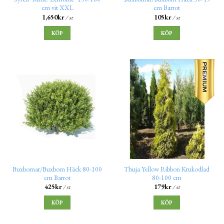
cm vit XXL
cm Barrot
1,650
kr
105
kr
/ st
/ st
KÖP
KÖP
Buxbomar/Buxbom Häck 80-100
Thuja Yellow Ribbon Krukodlad
cm Barrot
80-100 cm
425
kr
179
kr
/ st
/ st
KÖP
KÖP