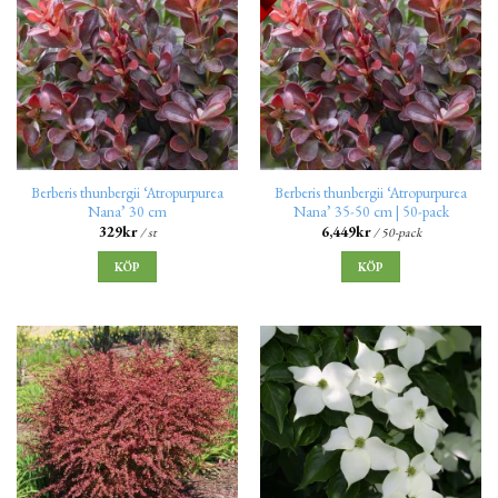
Berberis thunbergii ‘Atropurpurea
Berberis thunbergii ‘Atropurpurea
Nana’ 30 cm
Nana’ 35-50 cm | 50-pack
329
kr
6,449
kr
/ st
/ 50-pack
KÖP
KÖP