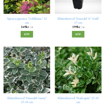
Spiraea japonica ‘Goldflame’ 23
Klätterbenved ‘Emerald ‘n’ Gold’
cm
15 cm
169
kr
199
kr
/ st
/ st
KÖP
KÖP
Klätterbenved ‘Emerald Gaiety’
Klätterbenved ‘Harlequin’ 25-30
25-30 cm
cm