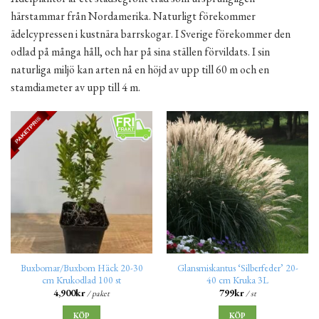
härstammar från Nordamerika. Naturligt förekommer
ädelcypressen i kustnära barrskogar. I Sverige förekommer den
odlad på många håll, och har på sina ställen förvildats. I sin
naturliga miljö kan arten nå en höjd av upp till 60 m och en
stamdiameter av upp till 4 m.
Buxbomar/Buxbom Häck 20-30
Glansmiskantus ‘Silberfeder’ 20-
cm Krukodlad 100 st
40 cm Kruka 3L
4,900
kr
799
kr
/ paket
/ st
KÖP
KÖP