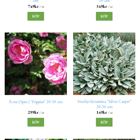
cm
30 cm
749
kr
349
kr
/ st
/ st
KÖP
KÖP
Stachys byzantina ‘Silver Carpet’
Rosa (Spin.) ‘Poppius’ 20-30 cm
20-30 cm
299
kr
149
kr
/ st
/ st
KÖP
KÖP