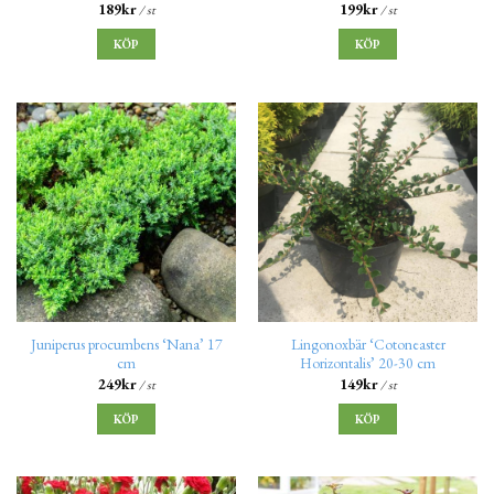
189
kr
199
kr
/ st
/ st
KÖP
KÖP
Juniperus procumbens ‘Nana’ 17
Lingonoxbär ‘Cotoneaster
cm
Horizontalis’ 20-30 cm
249
kr
149
kr
/ st
/ st
KÖP
KÖP