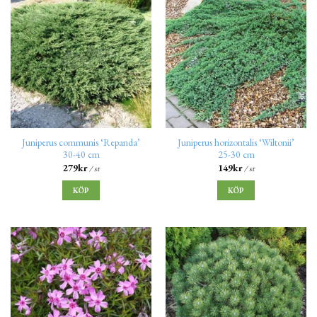
Juniperus communis ‘Repanda’
Juniperus horizontalis ‘Wiltonii’
30-40 cm
25-30 cm
279
kr
149
kr
/ st
/ st
KÖP
KÖP