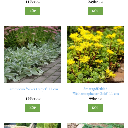
119
kr
249
kr
/ st
/ st
KÖP
KÖP
Smaragdfetblad
Lammöron ‘Silver Carpet’ 11 cm
‘Weihenstephaner Gold’ 11 cm
199
kr
99
kr
/ st
/ st
KÖP
KÖP