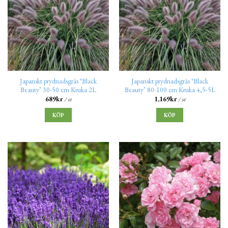
Japanskt prydnadsgräs ‘Black
Japanskt prydnadsgräs ‘Black
Beauty’ 30-50 cm Kruka 2L
Beauty’ 80-100 cm Kruka 4,5-5L
689
kr
1,169
kr
/ st
/ st
KÖP
KÖP