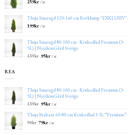
259
kr
/ st
Thuja Smaragd 120-140 cm Rotklump "EXKLUSIV"
199
kr
/ st
Thuja Smaragd 80-100 cm - Krukodlad Premium (3-
5L) | NordensGård Sverige
139
kr
95
kr
/ st
REA
Thuja Smaragd 80-100 cm - Krukodlad Premium (3-
5L) | NordensGård Sverige
139
kr
95
kr
/ st
Thuja Brabant 60-80 cm Krukodlad 3-5L “Premium”
90
kr
79
kr
/ st