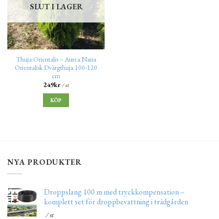
SLUT I LAGER
Thuja Orientalis – Aurea Nana
Orientalisk Dvärgthuja 100-120
cm
249
kr
/ st
KÖP
NYA PRODUKTER
Droppslang 100 m med tryckkompensation –
komplett set för droppbevattning i trädgården
/ st