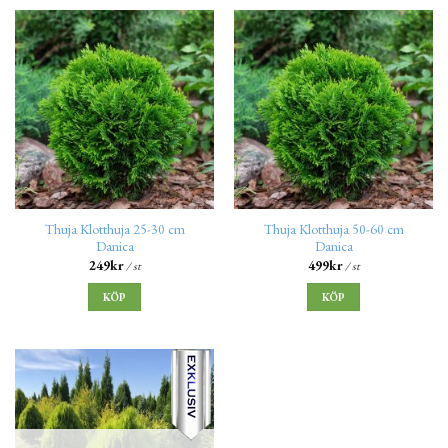
Thuja Klotthuja 25-30 cm
Thuja Klotthuja 50-60 cm
Danica
Danica
249
kr
499
kr
/ st
/ st
KÖP
KÖP