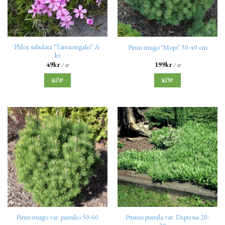
Phlox subulata ‘Tamaongalei’ A-
Pinus mugo ‘Mops’ 30-40 cm
kv
49
kr
199
kr
/ st
/ st
KÖP
KÖP
Pinus mugo var. pumilio 50-60
Prunus pumila var. Depressa 20-