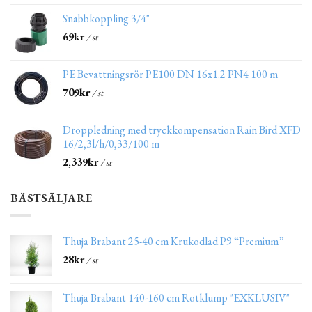
Snabbkoppling 3/4"
69
kr
/ st
PE Bevattningsrör PE100 DN 16x1.2 PN4 100 m
709
kr
/ st
Droppledning med tryckkompensation Rain Bird XFD
16/2,3l/h/0,33/100 m
2,339
kr
/ st
BÄSTSÄLJARE
Thuja Brabant 25-40 cm Krukodlad P9 “Premium”
28
kr
/ st
Thuja Brabant 140-160 cm Rotklump "EXKLUSIV"