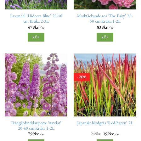
Lavendel ‘Hidcote Blue’ 20-40
Marktäckande ros ‘The Fairy’ 30-
cm Kruka 2-3L
50 cm Kruka 1-2L
679
kr
839
kr
/ st
/ st
KÖP
KÖP
20
%
Trädgårdsriddarsporre ‘Astolat’
Japanskt blodgräs ‘Red Baron’ 2L
20-40 cm Kruka 1-2L
799
kr
249
kr
199
kr
/ st
/ st