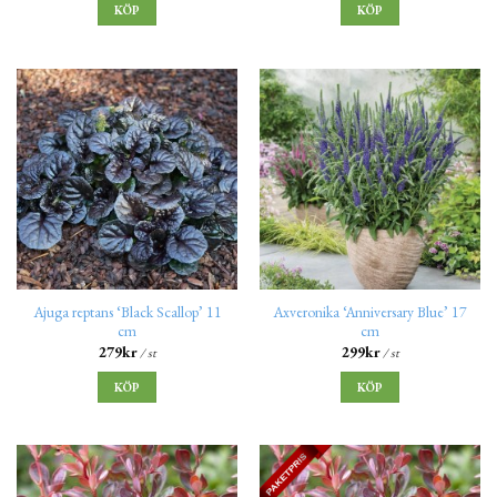
KÖP
KÖP
Ajuga reptans ‘Black Scallop’ 11
Axveronika ‘Anniversary Blue’ 17
cm
cm
279
kr
299
kr
/ st
/ st
KÖP
KÖP