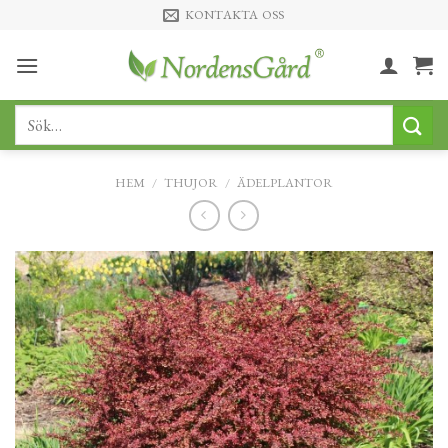
Skip
KONTAKTA OSS
to
content
Sök
efter:
HEM
/
THUJOR
/
ÄDELPLANTOR