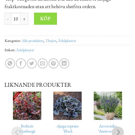
fraktkostnaden utan att behöva slutföra ordern.
Berberis thunbergii 'Orange Dream' 20-30 cm mängd
Alternative:
KÖP
Kategorier:
Alla produkter
,
Thujor
,
Ädelplantor
Etikett:
Ädelplantor
LIKNANDE PRODUKTER
Berberis
Ajuga reptans
Axveronika
thunbergii
‘Black
‘Anniversary