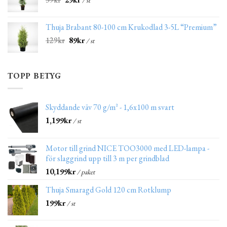
/ st
Thuja Brabant 80-100 cm Krukodlad 3-5L “Premium”
129
kr
89
kr
/ st
TOPP BETYG
Skyddande väv 70 g/m² - 1,6x100 m svart
1,199
kr
/ st
Motor till grind NICE TOO3000 med LED-lampa -
för slaggrind upp till 3 m per grindblad
10,199
kr
/ paket
Thuja Smaragd Gold 120 cm Rotklump
199
kr
/ st