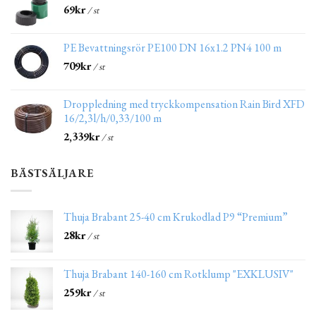
69
kr
/ st
PE Bevattningsrör PE100 DN 16x1.2 PN4 100 m
709
kr
/ st
Droppledning med tryckkompensation Rain Bird XFD
16/2,3l/h/0,33/100 m
2,339
kr
/ st
BÄSTSÄLJARE
Thuja Brabant 25-40 cm Krukodlad P9 “Premium”
28
kr
/ st
Thuja Brabant 140-160 cm Rotklump "EXKLUSIV"
259
kr
/ st