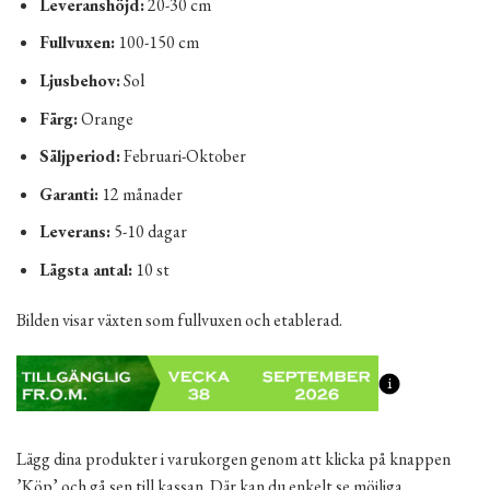
Leveranshöjd:
20-30 cm
Fullvuxen:
100-150 cm
Ljusbehov:
Sol
Färg:
Orange
Säljperiod:
Februari-Oktober
Garanti:
12 månader
Leverans:
5-10 dagar
Lägsta antal:
10 st
Bilden visar växten som fullvuxen och etablerad.
Lägg dina produkter i varukorgen genom att klicka på knappen
’Köp’ och gå sen till kassan. Där kan du enkelt se möjliga