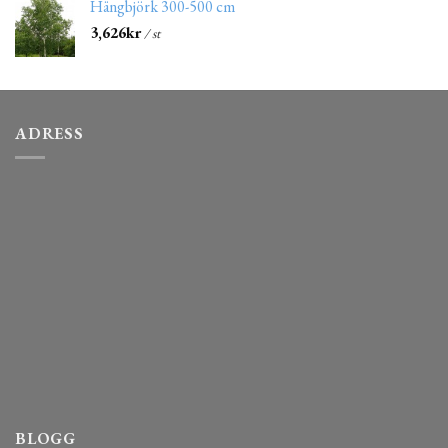
Hängbjörk 300-500 cm
3,626
kr
/ st
ADRESS
BLOGG