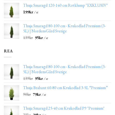
Thuja Smaragd 120-140 cm Rotklump "EXKLUSIV"
199
kr
/ st
Thuja Smaragd 80-100 cm - Krukodlad Premium (3-
5L) | NordensGård Sverige
139
kr
95
kr
/ st
REA
Thuja Smaragd 80-100 cm - Krukodlad Premium (3-
5L) | NordensGård Sverige
139
kr
95
kr
/ st
Thuja Brabant 60-80 cm Krukodlad 3-5L “Premium”
90
kr
79
kr
/ st
Thuja Smaragd 25-40 cm Krukodlad P9 "Premium"
39
kr
29
kr