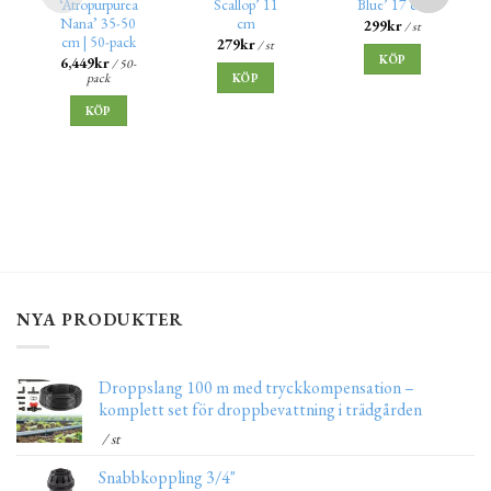
‘Atropurpurea
Scallop’ 11
Blue’ 17 cm
Nana’ 35-50
cm
299
kr
/ st
cm | 50-pack
279
kr
/ st
KÖP
6,449
kr
/ 50-
pack
KÖP
KÖP
NYA PRODUKTER
Droppslang 100 m med tryckkompensation –
komplett set för droppbevattning i trädgården
/ st
Snabbkoppling 3/4"