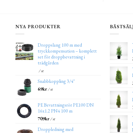
NYA PRODUKTER
BÄSTSÄL
Droppslang 100 m med
tryckkompensation – komplett
set för droppbevattning i
trädgården
/ st
Snabbkoppling 3/4"
69
kr
/ st
PE Bevattningsrör PE100 DN
16x1.2 PN4 100 m
709
kr
/ st
Droppledning med