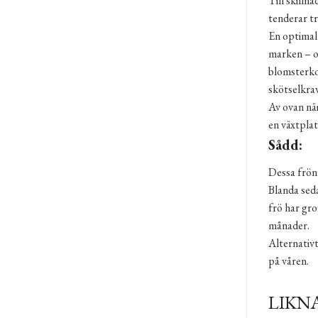
Till skilln
tenderar tr
En optimal 
marken – om
blomsterko
skötselkra
Av ovan näm
en växtpla
Sådd:
Dessa frön 
Blanda seda
frö har gro
månader.
Alternativ
på våren.
LIKN