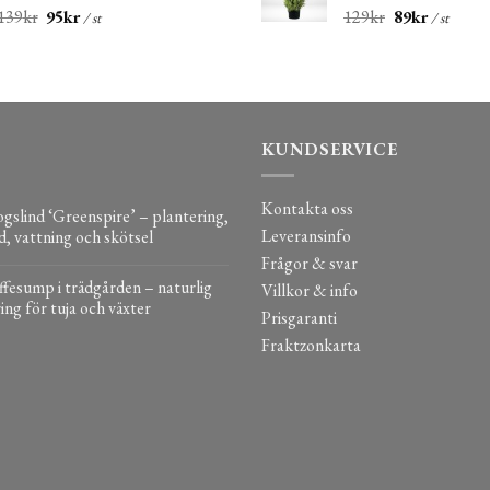
139
kr
95
kr
129
kr
89
kr
/ st
/ st
KUNDSERVICE
Kontakta oss
gslind ‘Greenspire’ – plantering,
Leveransinfo
d, vattning och skötsel
Frågor & svar
fesump i trädgården – naturlig
Villkor & info
ing för tuja och växter
Prisgaranti
Fraktzonkarta