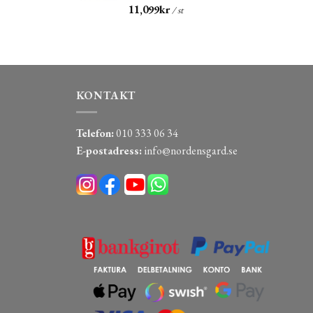
11,099
kr
/ st
KONTAKT
Telefon:
010 333 06 34
E-postadress:
info@nordensgard.se