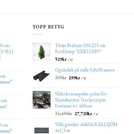
TOPP BETYG
0 cm -
Thuja Brabant 200-225 cm
3-5L) |
Rotklump "EXKLUSIV"
e
529
kr
/ st
Ogräsduk på rulle 0,8x50 meter
 cm
339
kr
299
kr
/ st
emium”
Väderkvarnspalm -palm för
Skandinavien Trachycarpus
0 cm
Fortunei +/- 400cm
ium"
31,490
kr
27,720
kr
/ st
Villa grindar -dubbla RÄLLSJÖN
0 cm
4x1,5 m
emium”