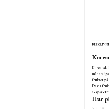
BESKRIVN
Korea
Koreansk B
mångtaliga 
frukter på 
Dessa frukt
skapar ett 
Hur pl