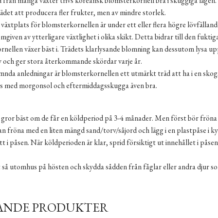
ad från många växter trivs koreansk blomsterkornell bra i skuggiga lägen. 
ädet att producera fler frukter, men av mindre storlek.
växtplats för blomsterkornellen är under ett eller flera högre lövfällande
given av ytterligare växtlighet i olika skikt. Detta bidrar till den fukt
rnellen växer bäst i. Trädets klarlysande blomning kan dessutom lysa u
v och ger stora återkommande skördar varje år.
nda anledningar är blomsterkornellen ett utmärkt träd att ha i en skog
ts med morgonsol och eftermiddagsskugga även bra.
gror bäst om de får en köldperiod på 3-4 månader. Men först bör fröna 
n fröna med en liten mängd sand/torv/såjord och lägg i en plastpåse i 
tt i påsen. När köldperioden är klar, sprid försiktigt ut innehållet i på
t så utomhus på hösten och skydda sådden från fåglar eller andra djur 
ANDE PRODUKTER