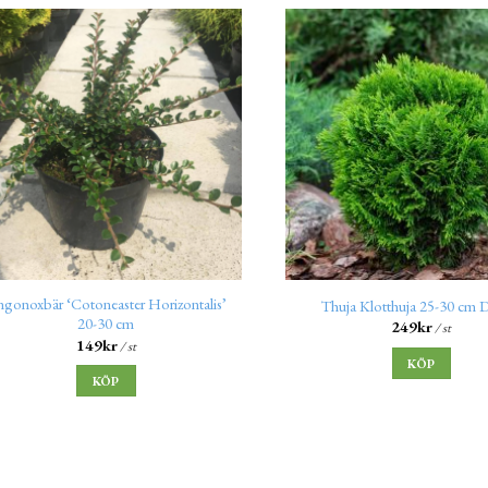
ngonoxbär ‘Cotoneaster Horizontalis’
Thuja Klotthuja 25-30 cm 
20-30 cm
249
kr
/ st
149
kr
/ st
KÖP
KÖP