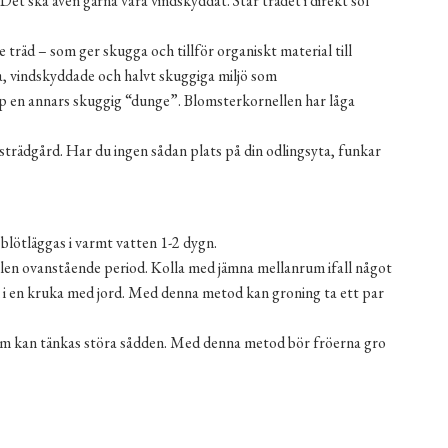
Det ska även gärna vara vindskyddat. Står trädet i direkt sol
 träd – som ger skugga och tillför organiskt material till
iga, vindskyddade och halvt skuggiga miljö som
pp en annars skuggig “dunge”. Blomsterkornellen har låga
strädgård. Har du ingen sådan plats på din odlingsyta, funkar
blötläggas i varmt vatten 1-2 dygn.
kylen ovanstående period. Kolla med jämna mellanrum ifall något
sen i en kruka med jord. Med denna metod kan groning ta ett par
som kan tänkas störa sådden. Med denna metod bör fröerna gro