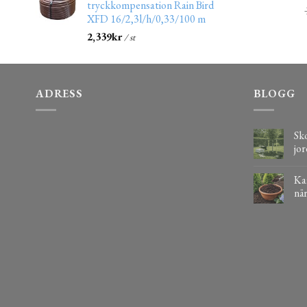
tryckkompensation Rain Bird
XFD 16/2,3l/h/0,33/100 m
2,339
kr
/ st
ADRESS
BLOGG
Sko
jor
Kaf
när