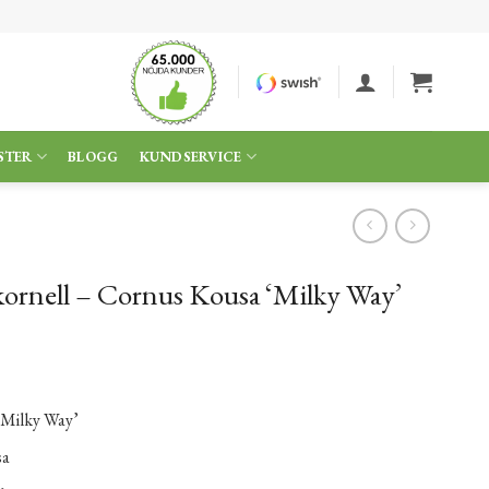
STER
BLOGG
KUNDSERVICE
ornell – Cornus Kousa ‘Milky Way’
‘Milky Way’
sa