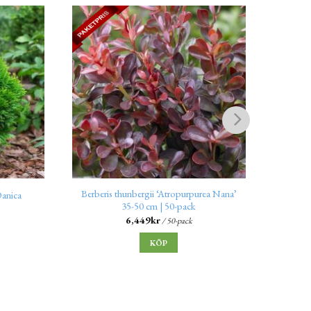
Berberis thunbergii ‘Atropurpurea Nana’
Berber
Danica
35-50 cm | 50-pack
6,449
kr
/ 50-pack
KÖP