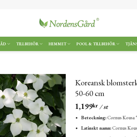
RÄD
TILLBEHÖR
HEMMET
POOL & TILLBEHÖR
TJÄN
Koreansk blomsterk
50-60 cm
1,199
kr
/ st
Beteckning:
Cornus Kousa 
Latinskt namn:
Cornus Kou