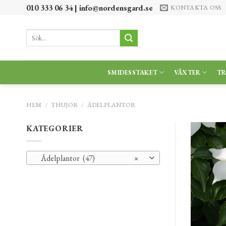
Skip
010 333 06 34 |
info@nordensgard.se
KONTAKTA OSS
to
content
Sök
efter:
SMIDESSTAKET
VÄXTER
T
HEM
/
THUJOR
/
ÄDELPLANTOR
KATEGORIER
Ädelplantor (47)
×