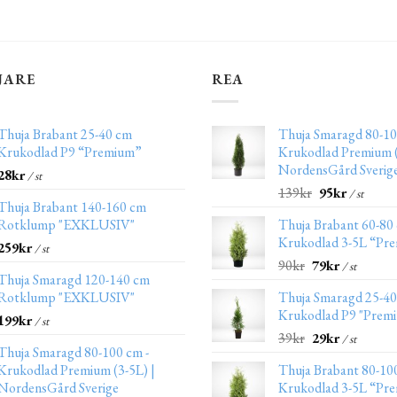
JARE
REA
Thuja Brabant 25-40 cm
Thuja Smaragd 80-10
Krukodlad P9 “Premium”
Krukodlad Premium (
NordensGård Sverig
28
kr
/ st
139
kr
95
kr
/ st
Thuja Brabant 140-160 cm
Rotklump "EXKLUSIV"
Thuja Brabant 60-80
Krukodlad 3-5L “Pr
259
kr
/ st
90
kr
79
kr
/ st
Thuja Smaragd 120-140 cm
Rotklump "EXKLUSIV"
Thuja Smaragd 25-4
Krukodlad P9 "Prem
199
kr
/ st
39
kr
29
kr
/ st
Thuja Smaragd 80-100 cm -
Krukodlad Premium (3-5L) |
Thuja Brabant 80-10
NordensGård Sverige
Krukodlad 3-5L “Pr