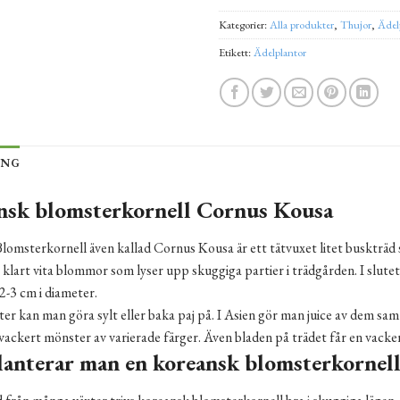
Kategorier:
Alla produkter
,
Thujor
,
Ädel
Etikett:
Ädelplantor
ING
nsk blomsterkornell
Cornus Kousa
lomsterkornell även kallad Cornus Kousa är ett tätvuxet litet buskträd
klart vita blommor som lyser upp skuggiga partier i trädgården. I slut
2-3 cm i diameter.
er kan man göra sylt eller baka paj på. I Asien gör man juice av dem sam
vackert mönster av varierade färger. Även bladen på trädet får en vacke
anterar man en koreansk blomsterkornell