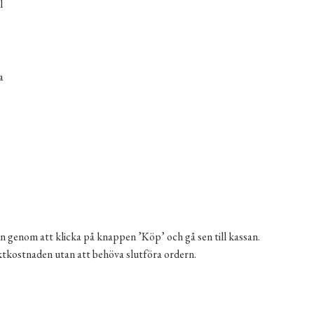
l
a
n genom att klicka på knappen ’Köp’ och gå sen till kassan.
aktkostnaden utan att behöva slutföra ordern.
rnus Kousa 'Milky Way' 50-60 cm mängd
ernative: