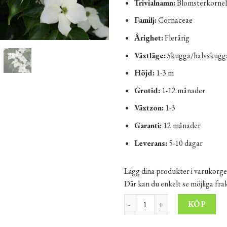
Trivialnamn:
Blomsterkornel
Familj:
Cornaceae
Årighet:
Flerårig
Växtläge:
Skugga/halvskugg
Höjd:
1-3 m
Grotid:
1-12 månader
Växtzon:
1-3
Garanti:
12 månader
Leverans:
5-10 dagar
Lägg dina produkter i varukorge
Där kan du enkelt se möjliga fr
Koreansk blomsterkornell - Co
Alt
KÖP