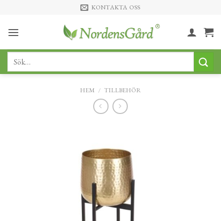
Skip
KONTAKTA OSS
to
content
Sök
efter:
HEM
/
TILLBEHÖR