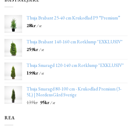
Thuja Brabant 25-40 cm Krukodlad P9 “Premium”
28
kr
/ st
Thuja Brabant 140-160 cm Rotklump "EXKLUSIV"
259
kr
/ st
Thuja Smaragd 120-140 cm Rotklump "EXKLUSIV"
199
kr
/ st
Thuja Smaragd 80-100 cm - Krukodlad Premium (3-
5L) | NordensGård Sverige
139
kr
95
kr
/ st
REA