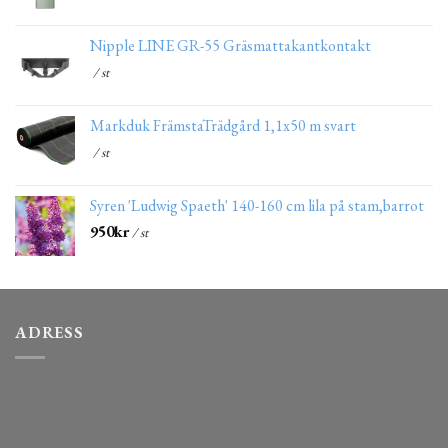
Nipple LINE GR-55 Gräsmattakantkontakt
/ st
Markduk FrämstaTrädgård 1,1x50 m svart
/ st
Syren 'Ludwig Spaeth' 140-160 cm lila på stam,barrot
950
kr
/ st
ADRESS