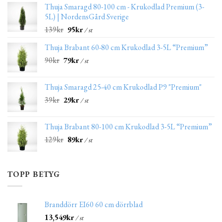
Thuja Smaragd 80-100 cm - Krukodlad Premium (3-
5L) | NordensGård Sverige
139
kr
95
kr
/ st
Thuja Brabant 60-80 cm Krukodlad 3-5L “Premium”
90
kr
79
kr
/ st
Thuja Smaragd 25-40 cm Krukodlad P9 "Premium"
39
kr
29
kr
/ st
Thuja Brabant 80-100 cm Krukodlad 3-5L “Premium”
129
kr
89
kr
/ st
TOPP BETYG
Branddörr EI60 60 cm dörrblad
13,549
kr
/ st