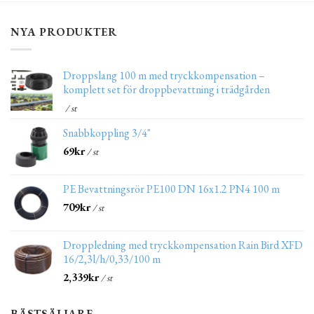
NYA PRODUKTER
Droppslang 100 m med tryckkompensation –
komplett set för droppbevattning i trädgården
/ st
Snabbkoppling 3/4"
69
kr
/ st
PE Bevattningsrör PE100 DN 16x1.2 PN4 100 m
709
kr
/ st
Droppledning med tryckkompensation Rain Bird XFD
16/2,3l/h/0,33/100 m
2,339
kr
/ st
BÄSTSÄLJARE