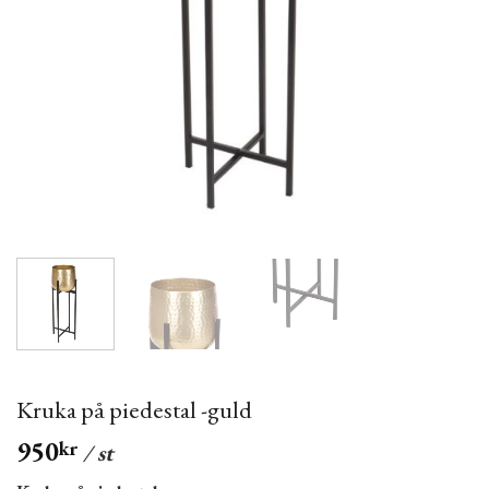
Kruka på piedestal -guld
950
kr
/ st