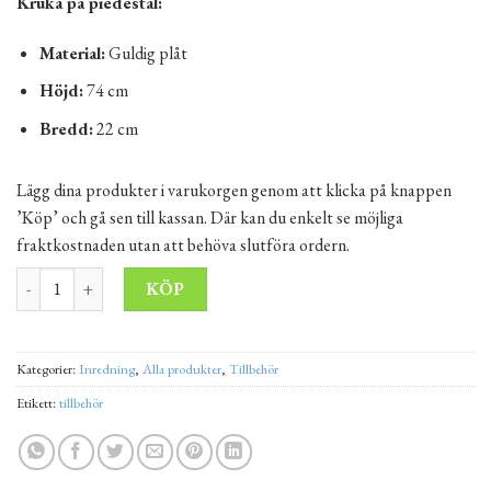
Kruka på piedestal:
Material:
Guldig plåt
Höjd:
74 cm
Bredd:
22 cm
Lägg dina produkter i varukorgen genom att klicka på knappen
’Köp’ och gå sen till kassan. Där kan du enkelt se möjliga
fraktkostnaden utan att behöva slutföra ordern.
Kruka på piedestal -guld mängd
Alternative:
KÖP
Kategorier:
Inredning
,
Alla produkter
,
Tillbehör
Etikett:
tillbehör