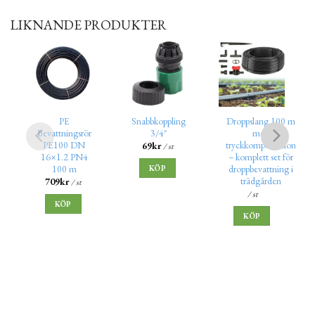
LIKNANDE PRODUKTER
PE
Snabbkoppling
Droppslang 100 m
Bevattningsrör
3/4″
med
PE100 DN
tryckkompensation
69
kr
/ st
16×1.2 PN4
– komplett set för
100 m
droppbevattning i
KÖP
trädgården
709
kr
/ st
/ st
KÖP
KÖP