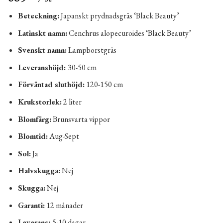
Beteckning:
Japanskt prydnadsgräs ‘Black Beauty’
Latinskt namn:
Cenchrus alopecuroides ‘Black Beauty’
Svenskt namn:
Lampborstgräs
Leveranshöjd:
30-50 cm
Förväntad sluthöjd:
120-150 cm
Krukstorlek:
2 liter
Blomfärg:
Brunsvarta vippor
Blomtid:
Aug-Sept
Sol:
Ja
Halvskugga:
Nej
Skugga:
Nej
Garanti:
12 månader
Leverans:
5-10 dagar