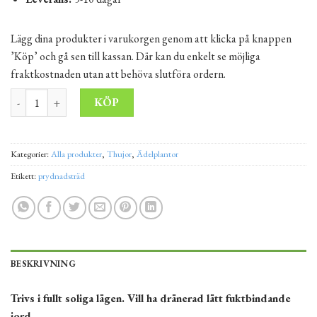
Lägg dina produkter i varukorgen genom att klicka på knappen
’Köp’ och gå sen till kassan. Där kan du enkelt se möjliga
fraktkostnaden utan att behöva slutföra ordern.
Japanskt prydnadsgräs 'Black Beauty' 30-50 cm Kruka 2L mängd
Alternative:
KÖP
Kategorier:
Alla produkter
,
Thujor
,
Ädelplantor
Etikett:
prydnadsträd
BESKRIVNING
Trivs i fullt soliga lägen. Vill ha dränerad lätt fuktbindande
jord.