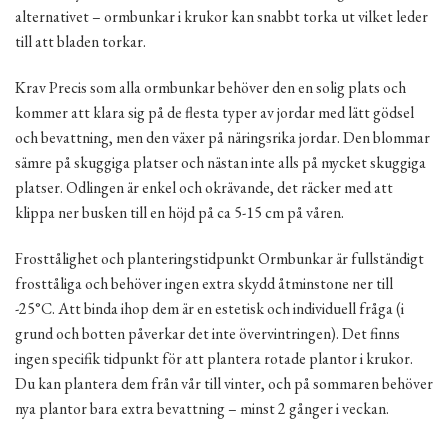
alternativet – ormbunkar i krukor kan snabbt torka ut vilket leder
till att bladen torkar.
Krav Precis som alla ormbunkar behöver den en solig plats och
kommer att klara sig på de flesta typer av jordar med lätt gödsel
och bevattning, men den växer på näringsrika jordar. Den blommar
sämre på skuggiga platser och nästan inte alls på mycket skuggiga
platser. Odlingen är enkel och okrävande, det räcker med att
klippa ner busken till en höjd på ca 5-15 cm på våren.
Frosttålighet och planteringstidpunkt Ormbunkar är fullständigt
frosttåliga och behöver ingen extra skydd åtminstone ner till
-25°C. Att binda ihop dem är en estetisk och individuell fråga (i
grund och botten påverkar det inte övervintringen). Det finns
ingen specifik tidpunkt för att plantera rotade plantor i krukor.
Du kan plantera dem från vår till vinter, och på sommaren behöver
nya plantor bara extra bevattning – minst 2 gånger i veckan.