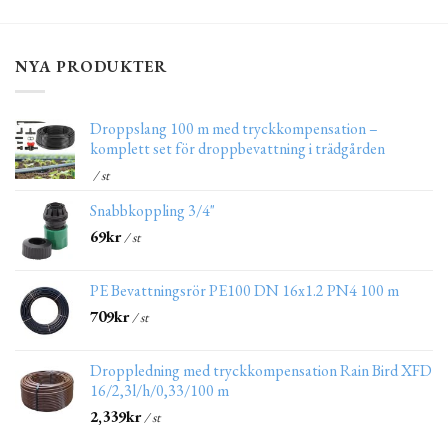
NYA PRODUKTER
Droppslang 100 m med tryckkompensation –
komplett set för droppbevattning i trädgården
/ st
Snabbkoppling 3/4"
69
kr
/ st
PE Bevattningsrör PE100 DN 16x1.2 PN4 100 m
709
kr
/ st
Droppledning med tryckkompensation Rain Bird XFD
16/2,3l/h/0,33/100 m
2,339
kr
/ st