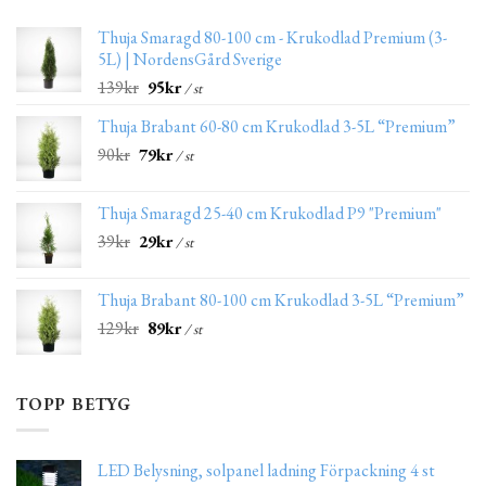
Thuja Smaragd 80-100 cm - Krukodlad Premium (3-
5L) | NordensGård Sverige
139
kr
95
kr
/ st
Thuja Brabant 60-80 cm Krukodlad 3-5L “Premium”
90
kr
79
kr
/ st
Thuja Smaragd 25-40 cm Krukodlad P9 "Premium"
39
kr
29
kr
/ st
Thuja Brabant 80-100 cm Krukodlad 3-5L “Premium”
129
kr
89
kr
/ st
TOPP BETYG
LED Belysning, solpanel ladning Förpackning 4 st