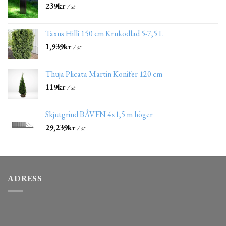
239
kr
/ st
Taxus Hilli 150 cm Krukodlad 5-7,5 L
1,939
kr
/ st
Thuja Plicata Martin Konifer 120 cm
119
kr
/ st
Skjutgrind BÅVEN 4x1,5 m höger
29,239
kr
/ st
ADRESS