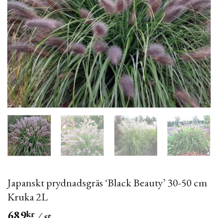
Japanskt prydnadsgräs ‘Black Beauty’ 30-50 cm
Kruka 2L
689
kr
/ st