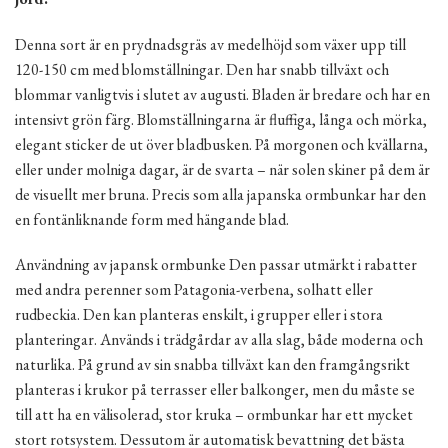
Denna sort är en prydnadsgräs av medelhöjd som växer upp till
120-150 cm med blomställningar. Den har snabb tillväxt och
blommar vanligtvis i slutet av augusti. Bladen är bredare och har en
intensivt grön färg. Blomställningarna är fluffiga, långa och mörka,
elegant sticker de ut över bladbusken. På morgonen och kvällarna,
eller under molniga dagar, är de svarta – när solen skiner på dem är
de visuellt mer bruna. Precis som alla japanska ormbunkar har den
en fontänliknande form med hängande blad.
Användning av japansk ormbunke Den passar utmärkt i rabatter
med andra perenner som Patagonia-verbena, solhatt eller
rudbeckia. Den kan planteras enskilt, i grupper eller i stora
planteringar. Används i trädgårdar av alla slag, både moderna och
naturlika. På grund av sin snabba tillväxt kan den framgångsrikt
planteras i krukor på terrasser eller balkonger, men du måste se
till att ha en välisolerad, stor kruka – ormbunkar har ett mycket
stort rotsystem. Dessutom är automatisk bevattning det bästa