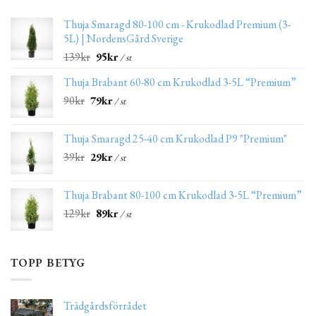
Thuja Smaragd 80-100 cm - Krukodlad Premium (3-
5L) | NordensGård Sverige
139
kr
95
kr
/ st
Thuja Brabant 60-80 cm Krukodlad 3-5L “Premium”
90
kr
79
kr
/ st
Thuja Smaragd 25-40 cm Krukodlad P9 "Premium"
39
kr
29
kr
/ st
Thuja Brabant 80-100 cm Krukodlad 3-5L “Premium”
129
kr
89
kr
/ st
TOPP BETYG
Trädgårdsförrådet