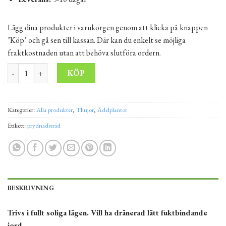
Lägg dina produkter i varukorgen genom att klicka på knappen
’Köp’ och gå sen till kassan. Där kan du enkelt se möjliga
fraktkostnaden utan att behöva slutföra ordern.
Japanskt prydnadsgräs 'Black Beauty' 20-40 cm Kruka 1,5L mängd
Alternative:
KÖP
Kategorier:
Alla produkter
,
Thujor
,
Ädelplantor
Etikett:
prydnadsträd
BESKRIVNING
Trivs i fullt soliga lägen. Vill ha dränerad lätt fuktbindande
jord.