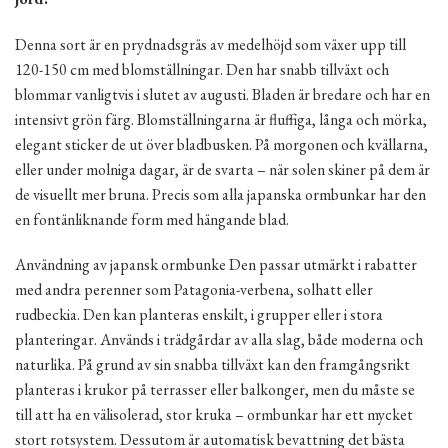
Denna sort är en prydnadsgräs av medelhöjd som växer upp till
120-150 cm med blomställningar. Den har snabb tillväxt och
blommar vanligtvis i slutet av augusti. Bladen är bredare och har en
intensivt grön färg. Blomställningarna är fluffiga, långa och mörka,
elegant sticker de ut över bladbusken. På morgonen och kvällarna,
eller under molniga dagar, är de svarta – när solen skiner på dem är
de visuellt mer bruna. Precis som alla japanska ormbunkar har den
en fontänliknande form med hängande blad.
Användning av japansk ormbunke Den passar utmärkt i rabatter
med andra perenner som Patagonia-verbena, solhatt eller
rudbeckia. Den kan planteras enskilt, i grupper eller i stora
planteringar. Används i trädgårdar av alla slag, både moderna och
naturlika. På grund av sin snabba tillväxt kan den framgångsrikt
planteras i krukor på terrasser eller balkonger, men du måste se
till att ha en välisolerad, stor kruka – ormbunkar har ett mycket
stort rotsystem. Dessutom är automatisk bevattning det bästa