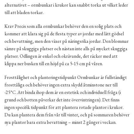
alternativet – ormbunkar i krukor kan snabbt torka ut vilket leder
till att bladen torkar.
Krav Precis som alla ormbunkar behöver den en solig plats och
kommer att klara sig på de flesta typer av jordar med lätt gödsel
och bevattning, men den växer på näringsrika jordar. Den blommar
sämre på skuggiga platser och nästan inte alls på mycket skuggiga
platser. Odlingen är enkel och okrävande, det räcker med att
klippa ner busken till en höjd på ca 5-15 cm på våren.
Frosttålighet och planteringstidpunkt Ormbunkar är fullständigt
frosttåliga och behöver ingen extra skydd åtminstone ner till
-25°C. Att binda ihop dem är en estetisk och individuell fråga (i
grund och botten påverkar det inte övervintringen). Det finns
ingen specifik tidpunkt för att plantera rotade plantor i krukor.
Du kan plantera dem från vår till vinter, och på sommaren behöver
nya plantor bara extra bevattning – minst 2 gånger i veckan.