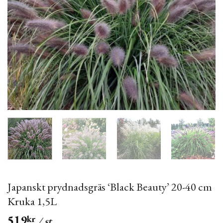
Japanskt prydnadsgräs ‘Black Beauty’ 20-40 cm
Kruka 1,5L
519
kr
/ st