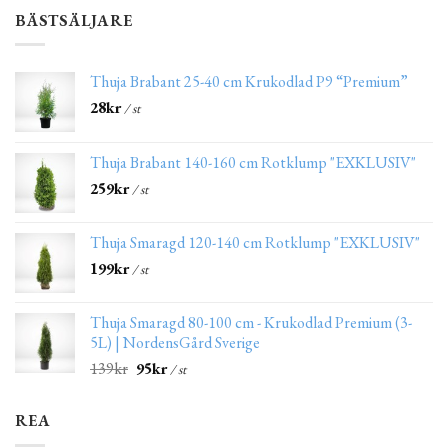
BÄSTSÄLJARE
Thuja Brabant 25-40 cm Krukodlad P9 “Premium”
28
kr
/ st
Thuja Brabant 140-160 cm Rotklump "EXKLUSIV"
259
kr
/ st
Thuja Smaragd 120-140 cm Rotklump "EXKLUSIV"
199
kr
/ st
Thuja Smaragd 80-100 cm - Krukodlad Premium (3-
5L) | NordensGård Sverige
139
kr
95
kr
/ st
REA