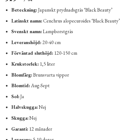
Beteckning:
Japanskt prydnadsgräs ‘Black Beauty’
Latinskt namn:
Cenchrus alopecuroides ‘Black Beauty’
Svenskt namn:
Lampborstgräs
Leveranshöjd:
20-40 cm
Förväntad sluthöjd:
120-150 cm
Krukstorlek:
1,5 liter
Blomfärg:
Brunsvarta vippor
Blomtid:
Aug-Sept
Sol:
Ja
Halvskugga:
Nej
Skugga:
Nej
Garanti:
12 månader
Leverans:
5-10 dagar