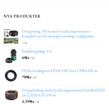
NYA PRODUKTER
Droppslang 100 m med tryckkompensation –
komplett set för droppbevattning i trädgården
/ st
Snabbkoppling 3/4"
69
kr
/ st
PE Bevattningsrör PE100 DN 16x1.2 PN4 100 m
709
kr
/ st
Droppledning med tryckkompensation Rain Bird XFD
16/2,3l/h/0,33/100 m
2,339
kr
/ st