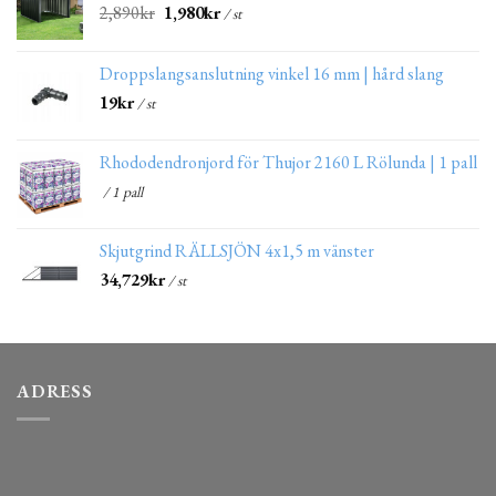
2,890
kr
1,980
kr
/ st
Droppslangsanslutning vinkel 16 mm | hård slang
19
kr
/ st
Rhododendronjord för Thujor 2160 L Rölunda | 1 pall
/ 1 pall
Skjutgrind RÄLLSJÖN 4x1,5 m vänster
34,729
kr
/ st
ADRESS