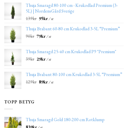
Thuja Smaragd 80-100 cm - Krukodlad Premium (3-
5L) | NordensGård Sverige
139
kr
95
kr
/ st
Thuja Brabant 60-80 cm Krukodlad 3-5L “Premium”
90
kr
79
kr
/ st
Thuja Smaragd 25-40 cm Krukodlad P9 "Premium"
39
kr
29
kr
/ st
Thuja Brabant 80-100 cm Krukodlad 3-5L “Premium”
129
kr
89
kr
/ st
TOPP BETYG
Thuja Smaragd Gold 180-200 cm Rotklump
839
kr
/ st