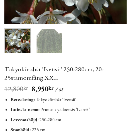
Tokyokörsbär ‘Ivensii’ 250-280cm, 20-
25stamomfång XXL
12,800
8,950
kr
kr
/ st
Beteckning:
Tokyokörsbär ‘Ivensii’
Latinskt namn:
Prunus x yedoensis ‘Ivensii’
Leveranshöjd:
250-280 cm
Stamhöjd:
225 cm