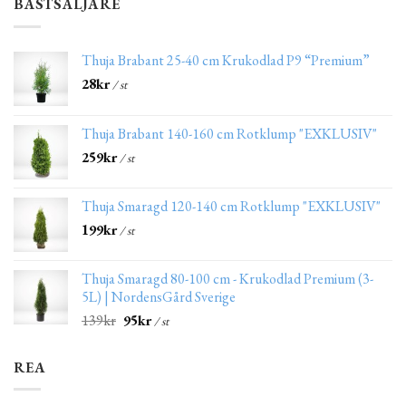
BÄSTSÄLJARE
Thuja Brabant 25-40 cm Krukodlad P9 “Premium”
28
kr
/ st
Thuja Brabant 140-160 cm Rotklump "EXKLUSIV"
259
kr
/ st
Thuja Smaragd 120-140 cm Rotklump "EXKLUSIV"
199
kr
/ st
Thuja Smaragd 80-100 cm - Krukodlad Premium (3-
5L) | NordensGård Sverige
139
kr
95
kr
/ st
REA