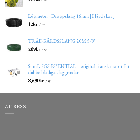
Löpmeter - Droppslang 16mm | Hård slang
12
kr
/ m
TRÄDGÅRDSSLANG 20M 5/8"
209
kr
/ st
Somfy SGS ESSENTIAL – original fransk motor för
dubbelbladiga slaggrindar
8,690
kr
/ st
ADRESS