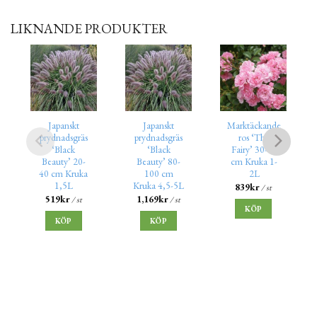
LIKNANDE PRODUKTER
Japanskt
Japanskt
Marktäckande
prydnadsgräs
prydnadsgräs
ros ‘The
‘Black
‘Black
Fairy’ 30-50
Beauty’ 20-
Beauty’ 80-
cm Kruka 1-
40 cm Kruka
100 cm
2L
1,5L
Kruka 4,5-5L
839
kr
/ st
519
kr
1,169
kr
/ st
/ st
KÖP
KÖP
KÖP