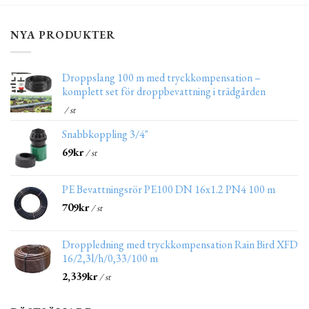
NYA PRODUKTER
Droppslang 100 m med tryckkompensation –
komplett set för droppbevattning i trädgården
/ st
Snabbkoppling 3/4"
69
kr
/ st
PE Bevattningsrör PE100 DN 16x1.2 PN4 100 m
709
kr
/ st
Droppledning med tryckkompensation Rain Bird XFD
16/2,3l/h/0,33/100 m
2,339
kr
/ st