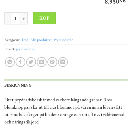
8,950
KR
Tokyokörsbär 'Ivensii' 250-280cm, 20-25stamomfång XXL mängd
Alternative:
KÖP
Kategorier:
Träd
,
Alla produkter
,
Prydnadsträd
Etikett:
prydnadsträd
BESKRIVNING
Litet prydnadskörsbär med vackert hängande grenar. Rosa
blomknoppar slår ut till vita blommor på våren innan löven slått
ut. Fina höstfärger på bladen i orange och rött. Trivs i väldränerad
och näringsrik jord.