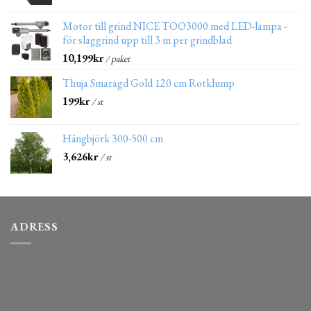
Motor till grind NICE TOO3000 med LED-lampa -
för slaggrind upp till 3 m per grindblad
10,199
kr
/ paket
Thuja Smaragd Gold 120 cm Rotklump
199
kr
/ st
Hängbjörk 300-500 cm
3,626
kr
/ st
ADRESS