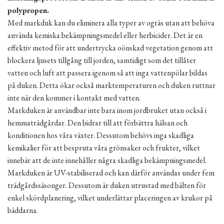
polypropen.
Med markduk kan du eliminera alla typer av ogräs utan att behöva
använda kemiska bekämpningsmedel eller herbicider. Det är en
effektiv metod för att undertrycka oönskad vegetation genom att
blockera ljusets tillgång till jorden, samtidigt som det tillåter
vatten och luft att passera igenom så att inga vattenpölar bildas
på duken. Detta ökar också marktemperaturen och duken ruttnar
inte när den kommer i kontakt med vatten.
Markduken är användbar inte bara inom jordbruket utan också i
hemmaträdgårdar. Den bidrar till att förbättra hälsan och
konditionen hos våra växter. Dessutom behövs inga skadliga
kemikalier för att bespruta våra grönsaker och frukter, vilket
innebär att de inte innehåller några skadliga bekämpningsmedel.
Markduken är UV-stabiliserad och kan därför användas under fem
trädgårdssäsonger. Dessutom är duken utrustad med bälten för
enkel skördplanering, vilket underlättar placeringen av krukor på
bäddarna.