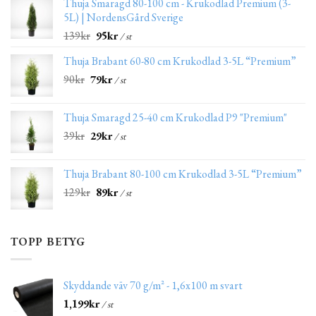
Thuja Smaragd 80-100 cm - Krukodlad Premium (3-
5L) | NordensGård Sverige
139
kr
95
kr
/ st
Thuja Brabant 60-80 cm Krukodlad 3-5L “Premium”
90
kr
79
kr
/ st
Thuja Smaragd 25-40 cm Krukodlad P9 "Premium"
39
kr
29
kr
/ st
Thuja Brabant 80-100 cm Krukodlad 3-5L “Premium”
129
kr
89
kr
/ st
TOPP BETYG
Skyddande väv 70 g/m² - 1,6x100 m svart
1,199
kr
/ st