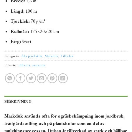
Bredd:
1,6 m
Längd:
100 m
Tjocklek:
70 g/m²
Rullmått:
175×20×20 cm
Färg:
Svart
Kategorier:
Alla produkter
,
Markduk
,
Tillbehör
Etiketter:
tillbehör
,
markduk
BESKRIVNING
Markduk används ofta för ogräsbekämpning inom jordbruk,
trädgårdsodling och på plantskolor som en del av
mulchingsprocessen. Duken är tillverkad av stark och hållbar