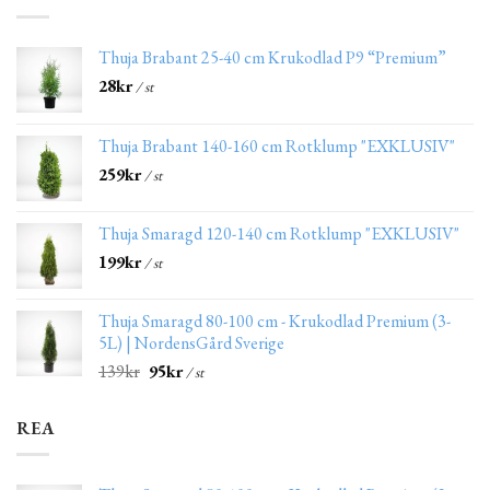
Thuja Brabant 25-40 cm Krukodlad P9 “Premium”
28
kr
/ st
Thuja Brabant 140-160 cm Rotklump "EXKLUSIV"
259
kr
/ st
Thuja Smaragd 120-140 cm Rotklump "EXKLUSIV"
199
kr
/ st
Thuja Smaragd 80-100 cm - Krukodlad Premium (3-
5L) | NordensGård Sverige
139
kr
95
kr
/ st
REA