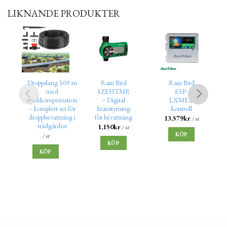
LIKNANDE PRODUKTER
Droppslang 100 m
Rain Bird
Rain Bird
med
1ZEHTMR
ESP-
tryckkompensation
– Digital
LXME2-
– komplett set för
kranstyrning
kontroll
droppbevattning i
för bevattning
13,579
kr
/ st
trädgården
1,150
kr
/ st
KÖP
/ st
KÖP
KÖP