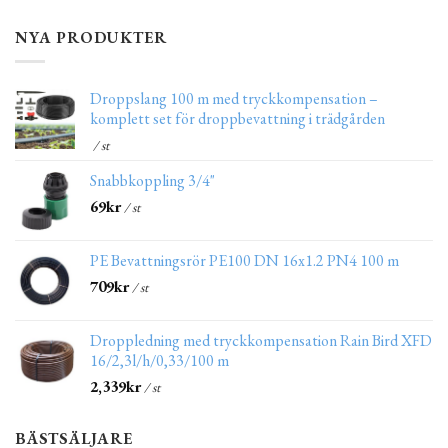
NYA PRODUKTER
Droppslang 100 m med tryckkompensation –
komplett set för droppbevattning i trädgården
/ st
Snabbkoppling 3/4"
69
kr
/ st
PE Bevattningsrör PE100 DN 16x1.2 PN4 100 m
709
kr
/ st
Droppledning med tryckkompensation Rain Bird XFD
16/2,3l/h/0,33/100 m
2,339
kr
/ st
BÄSTSÄLJARE