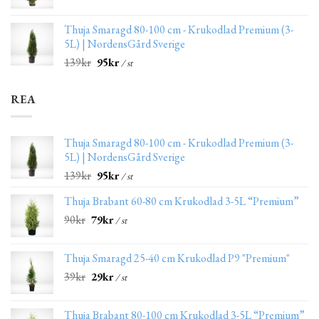
Thuja Smaragd 80-100 cm - Krukodlad Premium (3-
5L) | NordensGård Sverige
139
kr
95
kr
/ st
REA
Thuja Smaragd 80-100 cm - Krukodlad Premium (3-
5L) | NordensGård Sverige
139
kr
95
kr
/ st
Thuja Brabant 60-80 cm Krukodlad 3-5L “Premium”
90
kr
79
kr
/ st
Thuja Smaragd 25-40 cm Krukodlad P9 "Premium"
39
kr
29
kr
/ st
Thuja Brabant 80-100 cm Krukodlad 3-5L “Premium”