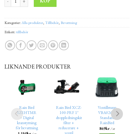
KÖP
Kategorier:
Alla produkter
,
Tillbehör
,
Bevattning
Etikett:
tillbehör
LIKNANDE PRODUKTER
Rain Bird
Rain Bird XCZ-
Ventilbrunn
1ZEHTMR
100-PRF 1″
VBA02674
– Digital
droppledningskit
Standard
kranstyrning
filter +
RainBird
för bevattning
reducerare +
869
kr
/ st
ventil
1,150
kr
/ st