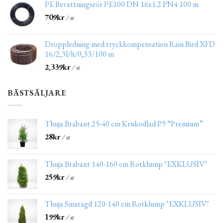
PE Bevattningsrör PE100 DN 16x1.2 PN4 100 m
709
kr
/ st
Droppledning med tryckkompensation Rain Bird XFD
16/2,3l/h/0,33/100 m
2,339
kr
/ st
BÄSTSÄLJARE
Thuja Brabant 25-40 cm Krukodlad P9 “Premium”
28
kr
/ st
Thuja Brabant 140-160 cm Rotklump "EXKLUSIV"
259
kr
/ st
Thuja Smaragd 120-140 cm Rotklump "EXKLUSIV"
199
kr
/ st