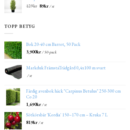
129
kr
89
kr
/ st
TOPP BETYG
Bok 20-40 cm Barrot, 50 Pack
3,900
kr
/ 50-pack
Markduk FrämstaTrädgård 0,4x100 m svart
/ st
Färdig avenbok häck "Carpinus Betulus" 250-300 cm
Co 20
1,690
kr
/ st
Sötkörsbär 'Kordia' 150–170 cm – Kruka 7 L
819
kr
/ st