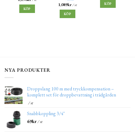
KÖP
1,089
kr
/ st
KÖP
KÖP
NYA PRODUKTER
Droppslang 100 m med tryckkompensation –
komplett set för droppbevattning i trädgården
/ st
Snabbkoppling 3/4"
69
kr
/ st