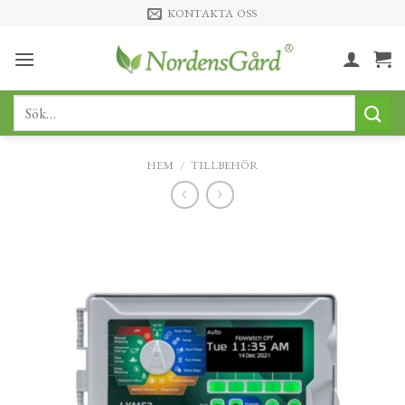
Skip
KONTAKTA OSS
to
content
Sök
efter:
HEM
/
TILLBEHÖR