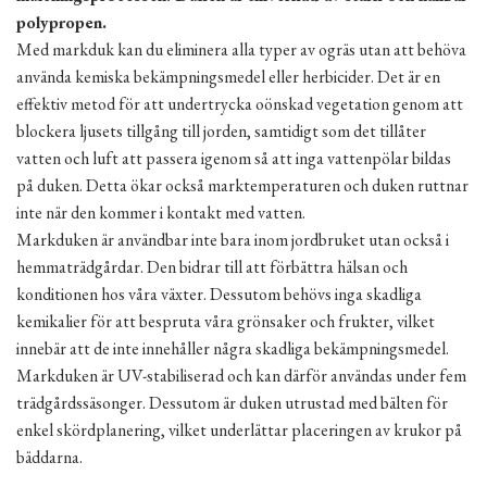
polypropen.
Med markduk kan du eliminera alla typer av ogräs utan att behöva
använda kemiska bekämpningsmedel eller herbicider. Det är en
effektiv metod för att undertrycka oönskad vegetation genom att
blockera ljusets tillgång till jorden, samtidigt som det tillåter
vatten och luft att passera igenom så att inga vattenpölar bildas
på duken. Detta ökar också marktemperaturen och duken ruttnar
inte när den kommer i kontakt med vatten.
Markduken är användbar inte bara inom jordbruket utan också i
hemmaträdgårdar. Den bidrar till att förbättra hälsan och
konditionen hos våra växter. Dessutom behövs inga skadliga
kemikalier för att bespruta våra grönsaker och frukter, vilket
innebär att de inte innehåller några skadliga bekämpningsmedel.
Markduken är UV-stabiliserad och kan därför användas under fem
trädgårdssäsonger. Dessutom är duken utrustad med bälten för
enkel skördplanering, vilket underlättar placeringen av krukor på
bäddarna.