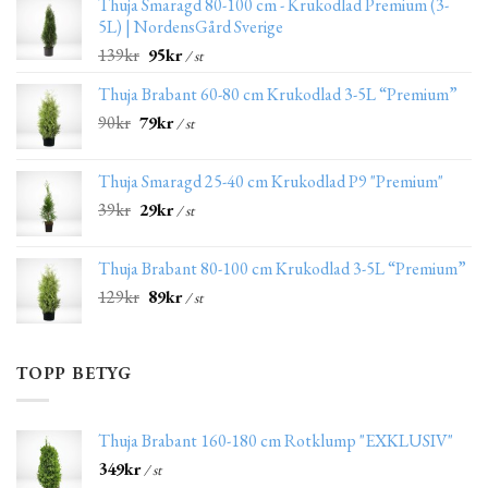
Thuja Smaragd 80-100 cm - Krukodlad Premium (3-
5L) | NordensGård Sverige
139
kr
95
kr
/ st
Thuja Brabant 60-80 cm Krukodlad 3-5L “Premium”
90
kr
79
kr
/ st
Thuja Smaragd 25-40 cm Krukodlad P9 "Premium"
39
kr
29
kr
/ st
Thuja Brabant 80-100 cm Krukodlad 3-5L “Premium”
129
kr
89
kr
/ st
TOPP BETYG
Thuja Brabant 160-180 cm Rotklump "EXKLUSIV"
349
kr
/ st