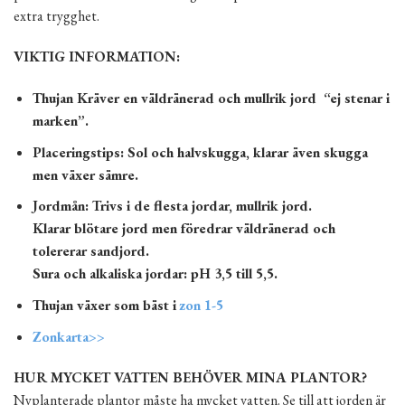
extra trygghet.
VIKTIG INFORMATION:
Thujan Kräver en väldränerad och mullrik jord “ej stenar i
marken”.
Placeringstips: Sol och halvskugga, klarar även skugga
men växer sämre.
Jordmån: Trivs i de flesta jordar, mullrik jord.
Klarar blötare jord men föredrar väldränerad och
tolererar sandjord.
Sura och alkaliska jordar: pH 3,5 till 5,5.
Thujan växer som bäst i
zon 1-5
Zonkarta>>
HUR MYCKET VATTEN BEHÖVER MINA PLANTOR?
Nyplanterade plantor måste ha mycket vatten. Se till att jorden är