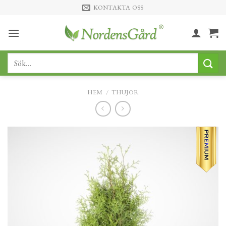
Skip
KONTAKTA OSS
to
content
Sök
efter:
HEM
/
THUJOR