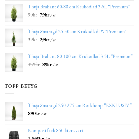
Thuja Brabant 60-80 cm Krukodlad 3-5L “Premium”
90
kr
79
kr
/ st
Thuja Smaragd 25-40 cm Krukodlad P9 "Premium"
39
kr
29
kr
/ st
Thuja Brabant 80-100 cm Krukodlad 3-5L “Premium”
129
kr
89
kr
/ st
TOPP BETYG
Thuja Smaragd 250-275 cm Rotklump “EXKLUSIV”
890
kr
/ st
Kompostfack 850 liter svart
1,590
kr
/ st