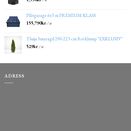
Plåtgarage 6x5 m PREMIUM KLASS
155,790
kr
/ st
Thuja Smaragd 200-225 cm Rotklump "EXKLUSIV"
529
kr
/ st
ADRESS