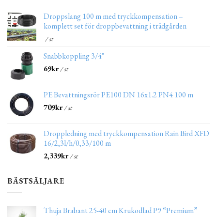
Droppslang 100 m med tryckkompensation –
komplett set för droppbevattning i trädgården
/ st
Snabbkoppling 3/4"
69
kr
/ st
PE Bevattningsrör PE100 DN 16x1.2 PN4 100 m
709
kr
/ st
Droppledning med tryckkompensation Rain Bird XFD
16/2,3l/h/0,33/100 m
2,339
kr
/ st
BÄSTSÄLJARE
Thuja Brabant 25-40 cm Krukodlad P9 “Premium”