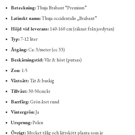
Beteckning:
Thuja Brabant “Premium”
Latinskt namn:
Thuja occidentalis „Brabant”
Höjd vid leverans:
140-160 cm (räknat från jordytan)
Typ:
7-12 liter
Åtgång:
Ca: 3/meter (cc 33)
Beskärningstid:
Vår & höst (putsas)
Zon:
1-5
Växtsätt:
Tät & buskig
Tillväxt:
30-50cm/år
Barrfärg:
Grön året rund
Vintergrön:
Ja
Ursprung:
Polen
Övrigt:
Mycket tålig och lättskött planta som är