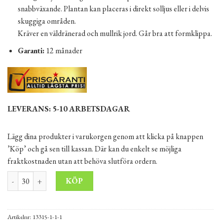
snabbväxande. Plantan kan placeras i direkt solljus eller i delvis
skuggiga områden.
Kräver en väldränerad och mullrik jord. Går bra att formklippa.
Garanti:
12 månader
LEVERANS: 5-10 ARBETSDAGAR
Lägg dina produkter i varukorgen genom att klicka på knappen
’Köp’ och gå sen till kassan. Där kan du enkelt se möjliga
fraktkostnaden utan att behöva slutföra ordern.
Thuja Brabant 140-160 cm Krukodlad 7-12L “Premium” mängd
Alternative:
KÖP
Artikelnr:
13315-1-1-1