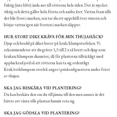
fuktig (inte blöt) ända ner till rötterna hela tiden. Det är mycket
viktig och detta gäller hela första och andra året. Vattna fram tills
det blir frost i marken, sen tar du ett uppehåll över vintern och
börjar vattna igen när frosten i marken släpper.
HUR STORT DIKE KRÄVS FÖR MIN THUJAHÄCK?
Djup och bredd på diket beror på kruk/klumpstorleken. Vi
rekommenderar att du gräver 1,5 till 2 x så brett och djup som
krukan/klumpens diameter, då får plantorna tillräckligt med
uppluckrad jord så att rötterna kan ta sig ordentligt.
Kruk/rotklumpens storlek anges i priskonfiguratorn under fotot
av thujan.
SKA JAG BESKÄRA VID PLANTERING?
Du kan beskära den om du vill jämna till den men annars är det
bättre att vänta tills plantan hunnit rota sig.
SKA JAG GÖDSLA VID PLANTERING?