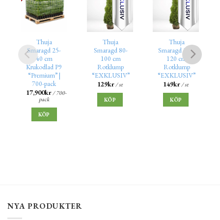
Thuja
Thuja
Thuja
Smaragd 25-
Smaragd 80-
Smaragd 100-
40 cm
100 cm
120 cm
Krukodlad P9
Rotklump
Rotklump
“Premium” |
“EXKLUSIV”
“EXKLUSIV”
700-pack
129
kr
149
kr
/ st
/ st
17,900
kr
/ 700-
pack
KÖP
KÖP
KÖP
NYA PRODUKTER