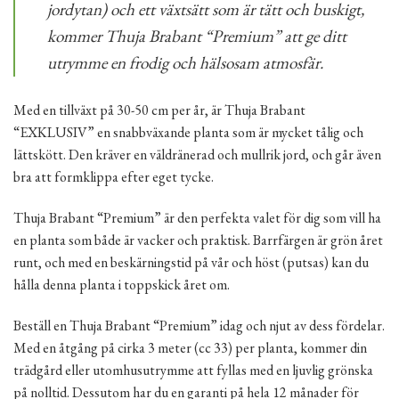
jordytan) och ett växtsätt som är tätt och buskigt,
kommer Thuja Brabant “Premium” att ge ditt
utrymme en frodig och hälsosam atmosfär.
Med en tillväxt på 30-50 cm per år, är Thuja Brabant
“EXKLUSIV” en snabbväxande planta som är mycket tålig och
lättskött. Den kräver en väldränerad och mullrik jord, och går även
bra att formklippa efter eget tycke.
Thuja Brabant “Premium” är den perfekta valet för dig som vill ha
en planta som både är vacker och praktisk. Barrfärgen är grön året
runt, och med en beskärningstid på vår och höst (putsas) kan du
hålla denna planta i toppskick året om.
Beställ en Thuja Brabant “Premium” idag och njut av dess fördelar.
Med en åtgång på cirka 3 meter (cc 33) per planta, kommer din
trädgård eller utomhusutrymme att fyllas med en ljuvlig grönska
på nolltid. Dessutom har du en garanti på hela 12 månader för