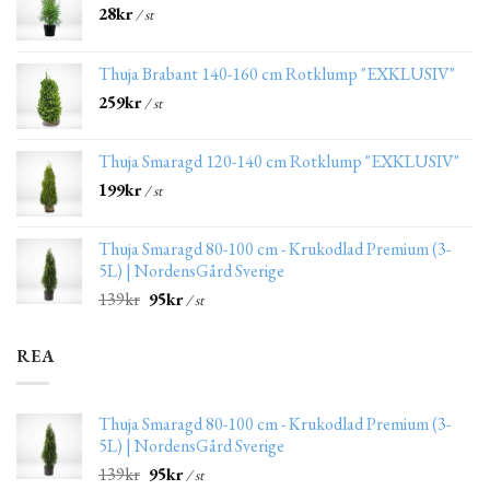
28
kr
/ st
Thuja Brabant 140-160 cm Rotklump "EXKLUSIV"
259
kr
/ st
Thuja Smaragd 120-140 cm Rotklump "EXKLUSIV"
199
kr
/ st
Thuja Smaragd 80-100 cm - Krukodlad Premium (3-
5L) | NordensGård Sverige
139
kr
95
kr
/ st
REA
Thuja Smaragd 80-100 cm - Krukodlad Premium (3-
5L) | NordensGård Sverige
139
kr
95
kr
/ st