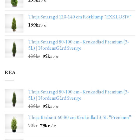
/ st
Thuja Smaragd 120-140 cm Rotklump "EXKLUSIV"
199
kr
/ st
Thuja Smaragd 80-100 cm - Krukodlad Premium (3-
5L) | NordensGård Sverige
139
kr
95
kr
/ st
REA
Thuja Smaragd 80-100 cm - Krukodlad Premium (3-
5L) | NordensGård Sverige
139
kr
95
kr
/ st
Thuja Brabant 60-80 cm Krukodlad 3-5L “Premium”
90
kr
79
kr
/ st