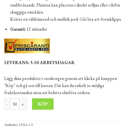
snabbväxande. Plantan kan placeras i direkt solljus eller i delvis
skuggiga områden.
Kräver en väldränerad och mullrik jord. Går bra att formklippa.
Garanti:
12 månader
LEVERANS: 5-10 ARBETSDAGAR
Lägg dina produkter i varukorgen genom att klicka på knappen
’Köp’ och gå sen till kassan. Där kan du enkelt se möjliga
fraktkostnaden utan att behöva slutföra ordern.
Thuja Brabant 120-140 cm Krukodlad 3-5L “Premium” mängd
Alternative:
KÖP
Artikelnr:
13315-1-2