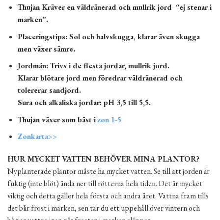
Thujan Kräver en väldränerad och mullrik jord “ej stenar i
marken”.
Placeringstips: Sol och halvskugga, klarar även skugga
men växer sämre.
Jordmån: Trivs i de flesta jordar, mullrik jord.
Klarar blötare jord men föredrar väldränerad och
tolererar sandjord.
Sura och alkaliska jordar: pH 3,5 till 5,5.
Thujan växer som bäst i
zon 1-5
Zonkarta>>
HUR MYCKET VATTEN BEHÖVER MINA PLANTOR?
Nyplanterade plantor måste ha mycket vatten. Se till att jorden är
fuktig (inte blöt) ända ner till rötterna hela tiden. Det är mycket
viktig och detta gäller hela första och andra året. Vattna fram tills
det blir frost i marken, sen tar du ett uppehåll över vintern och