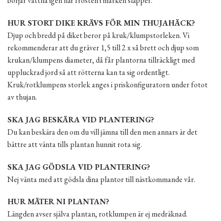
börjar vattna igen när frosten i marken släpper.
HUR STORT DIKE KRÄVS FÖR MIN THUJAHÄCK?
Djup och bredd på diket beror på kruk/klumpstorleken. Vi
rekommenderar att du gräver 1,5 till 2 x så brett och djup som
krukan/klumpens diameter, då får plantorna tillräckligt med
uppluckrad jord så att rötterna kan ta sig ordentligt.
Kruk/rotklumpens storlek anges i priskonfiguratorn under fotot
av thujan.
SKA JAG BESKÄRA VID PLANTERING?
Du kan beskära den om du vill jämna till den men annars är det
bättre att vänta tills plantan hunnit rota sig.
SKA JAG GÖDSLA VID PLANTERING?
Nej vänta med att gödsla dina plantor till nästkommande vår.
HUR MÄTER NI PLANTAN?
Längden avser själva plantan, rotklumpen är ej medräknad.