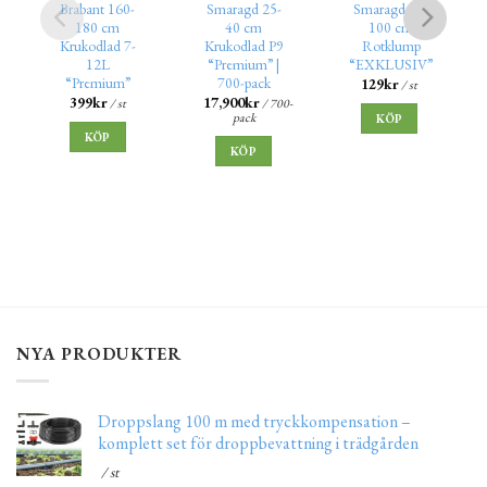
Brabant 160-
Smaragd 25-
Smaragd 80-
180 cm
40 cm
100 cm
Krukodlad 7-
Krukodlad P9
Rotklump
12L
“Premium” |
“EXKLUSIV”
“Premium”
700-pack
129
kr
/ st
399
kr
17,900
kr
/ st
/ 700-
pack
KÖP
KÖP
KÖP
NYA PRODUKTER
Droppslang 100 m med tryckkompensation –
komplett set för droppbevattning i trädgården
/ st