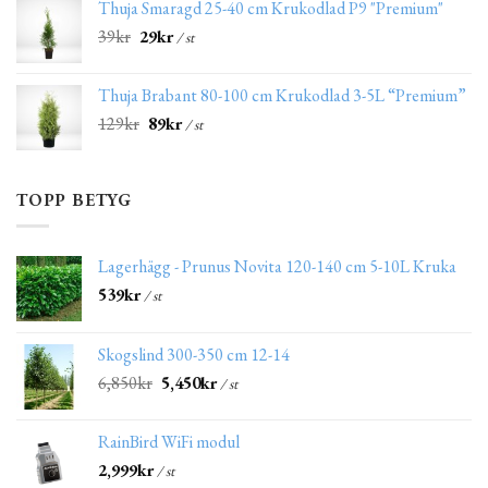
Thuja Smaragd 25-40 cm Krukodlad P9 "Premium"
39
kr
29
kr
/ st
Thuja Brabant 80-100 cm Krukodlad 3-5L “Premium”
129
kr
89
kr
/ st
TOPP BETYG
Lagerhägg - Prunus Novita 120-140 cm 5-10L Kruka
539
kr
/ st
Skogslind 300-350 cm 12-14
6,850
kr
5,450
kr
/ st
RainBird WiFi modul
2,999
kr
/ st