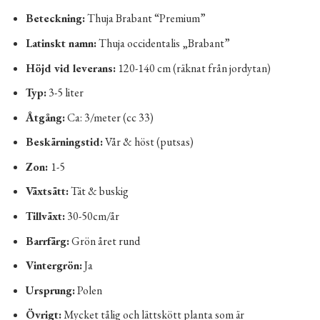
Beteckning:
Thuja Brabant “Premium”
Latinskt namn:
Thuja occidentalis „Brabant”
Höjd vid leverans:
120-140 cm (räknat från jordytan)
Typ:
3-5 liter
Åtgång:
Ca: 3/meter (cc 33)
Beskärningstid:
Vår & höst (putsas)
Zon:
1-5
Växtsätt:
Tät & buskig
Tillväxt:
30-50cm/år
Barrfärg:
Grön året rund
Vintergrön:
Ja
Ursprung:
Polen
Övrigt:
Mycket tålig och lättskött planta som är