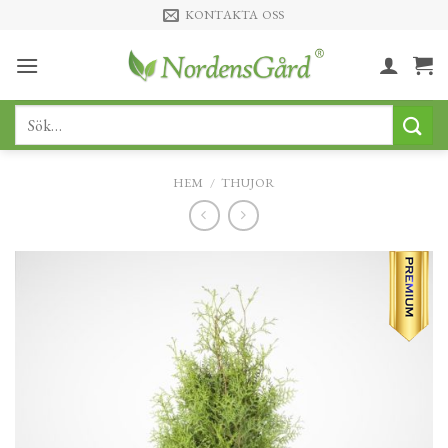
Skip
KONTAKTA OSS
to
content
Sök
efter:
HEM
/
THUJOR