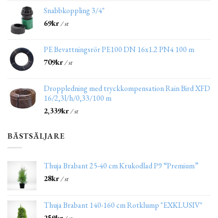
Snabbkoppling 3/4"
69
kr
/ st
PE Bevattningsrör PE100 DN 16x1.2 PN4 100 m
709
kr
/ st
Droppledning med tryckkompensation Rain Bird XFD
16/2,3l/h/0,33/100 m
2,339
kr
/ st
BÄSTSÄLJARE
Thuja Brabant 25-40 cm Krukodlad P9 “Premium”
28
kr
/ st
Thuja Brabant 140-160 cm Rotklump "EXKLUSIV"
259
kr