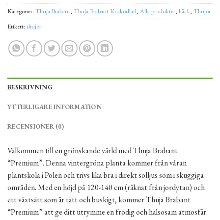
Kategorier:
Thuja Brabant
,
Thuja Brabant Krukodlad
,
Alla produkter
,
häck
,
Thujor
Etikett:
thujor
BESKRIVNING
YTTERLIGARE INFORMATION
RECENSIONER (0)
Välkommen till en grönskande värld med Thuja Brabant
“Premium”. Denna vintergröna planta kommer från våran
plantskola i Polen och trivs lika bra i direkt solljus som i skuggiga
områden. Med en höjd på 120-140 cm (räknat från jordytan) och
ett växtsätt som är tätt och buskigt, kommer Thuja Brabant
“Premium” att ge ditt utrymme en frodig och hälsosam atmosfär.