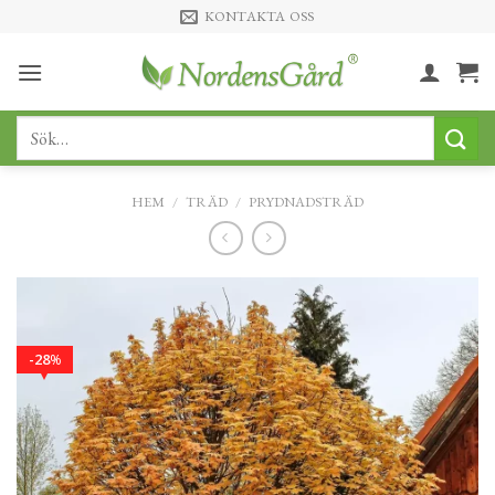
Skip
KONTAKTA OSS
to
content
Sök
efter:
HEM
/
TRÄD
/
PRYDNADSTRÄD
28
%