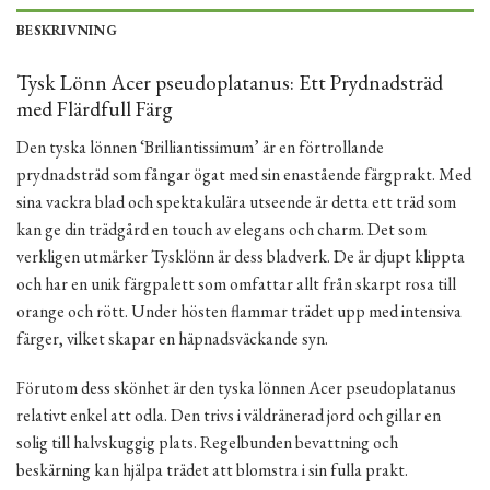
BESKRIVNING
Tysk Lönn Acer pseudoplatanus: Ett Prydnadsträd
med Flärdfull Färg
Den tyska lönnen ‘Brilliantissimum’ är en förtrollande
prydnadsträd som fångar ögat med sin enastående färgprakt. Med
sina vackra blad och spektakulära utseende är detta ett träd som
kan ge din trädgård en touch av elegans och charm. Det som
verkligen utmärker Tysklönn är dess bladverk. De är djupt klippta
och har en unik färgpalett som omfattar allt från skarpt rosa till
orange och rött. Under hösten flammar trädet upp med intensiva
färger, vilket skapar en häpnadsväckande syn.
Förutom dess skönhet är den tyska lönnen Acer pseudoplatanus
relativt enkel att odla. Den trivs i väldränerad jord och gillar en
solig till halvskuggig plats. Regelbunden bevattning och
beskärning kan hjälpa trädet att blomstra i sin fulla prakt.