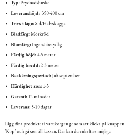
Typ:
Prydnadsbuske
Leveranshöjd:
350-400 cm
Trivs i läge:
Sol/Halvskugga
Bladfärg:
Mörkröd
Blomfärg:
Ingen/obetydlig
Färdig höjd:
4-5 meter
Färdig bredd:
2-3 meter
Beskärningsperiod:
Juli-september
Härdighet zon:
1-3
Garanti:
12 månader
Leverans:
5-10 dagar
Lägg dina produkter i varukorgen genom att klicka på knappen
’Köp’ och gå sen till kassan. Där kan du enkelt se möjliga