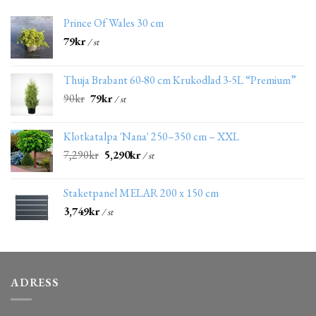
Prince Of Wales 30 cm
79
kr
/ st
Thuja Brabant 60-80 cm Krukodlad 3-5L “Premium”
90
kr
79
kr
/ st
Klotkatalpa 'Nana' 250–350 cm – XXL
7,290
kr
5,290
kr
/ st
Staketpanel MELAR 200 x 150 cm
3,749
kr
/ st
ADRESS