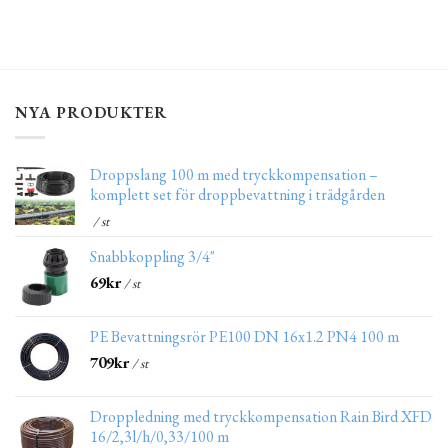
NYA PRODUKTER
Droppslang 100 m med tryckkompensation –
komplett set för droppbevattning i trädgården
/ st
Snabbkoppling 3/4"
69
kr
/ st
PE Bevattningsrör PE100 DN 16x1.2 PN4 100 m
709
kr
/ st
Droppledning med tryckkompensation Rain Bird XFD
16/2,3l/h/0,33/100 m