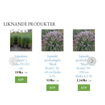
LIKNANDE PRODUKTER
Ligustrum
Japanskt
Japanskt
vulgare’ i
prydnadsgräs
prydnadsgräs
kruka 90-110
‘Black
‘Black
cm
Beauty’ 20-
Beauty’ 80-
40 cm Kruka
100 cm
159
kr
/ st
1,5L
Kruka 4,5-5L
KÖP
519
kr
1,169
kr
/ st
/ st
KÖP
KÖP