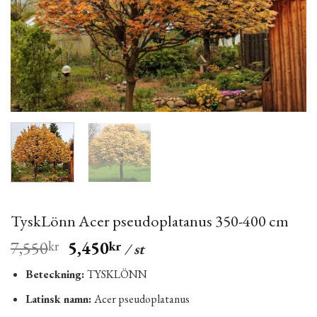
TyskLönn Acer pseudoplatanus 350-400 cm
7,550
5,450
kr
kr
/ st
Beteckning:
TYSKLÖNN
Latinsk namn:
Acer pseudoplatanus