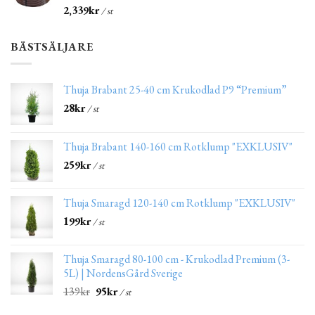
2,339
kr
/ st
BÄSTSÄLJARE
Thuja Brabant 25-40 cm Krukodlad P9 “Premium”
28
kr
/ st
Thuja Brabant 140-160 cm Rotklump "EXKLUSIV"
259
kr
/ st
Thuja Smaragd 120-140 cm Rotklump "EXKLUSIV"
199
kr
/ st
Thuja Smaragd 80-100 cm - Krukodlad Premium (3-
5L) | NordensGård Sverige
139
kr
95
kr
/ st