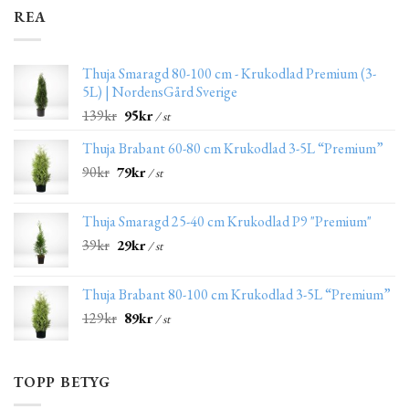
REA
Thuja Smaragd 80-100 cm - Krukodlad Premium (3-
5L) | NordensGård Sverige
139
kr
95
kr
/ st
Thuja Brabant 60-80 cm Krukodlad 3-5L “Premium”
90
kr
79
kr
/ st
Thuja Smaragd 25-40 cm Krukodlad P9 "Premium"
39
kr
29
kr
/ st
Thuja Brabant 80-100 cm Krukodlad 3-5L “Premium”
129
kr
89
kr
/ st
TOPP BETYG