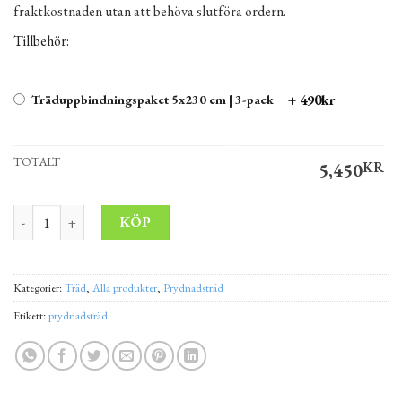
fraktkostnaden utan att behöva slutföra ordern.
Tillbehör:
+ 490kr
Träduppbindningspaket 5x230 cm | 3-pack
TOTALT
5,450
KR
TyskLönn Acer pseudoplatanus 350-400 cm mängd
Alternative:
KÖP
Kategorier:
Träd
,
Alla produkter
,
Prydnadsträd
Etikett:
prydnadsträd