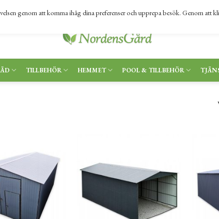
levelsen genom att komma ihåg dina preferenser och upprepa besök. Genom att kl
RÄD
TILLBEHÖR
HEMMET
POOL & TILLBEHÖR
TJÄN