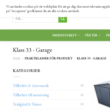
Skip
010 333 06 34 |
info@nordensgard.se
KONTAKTA OSS
Vi använder cookies på vår webbplats för att ge dig den mest relevanta upp
to
på "Acceptera" godkänner du att alla cookies används.
content
Sök
efter:
SMIDESSTAKET
VÄXTER
T
Klass 33 - Garage
HEM
/
FRAKTKLASSER FÖR PRODUKT
/
KLASS 33 - GARAGE
KATEGORIER
Tillbehör & Automatik
(0)
Tillbehör till montering
(6)
Trädgård & Växter
(0)