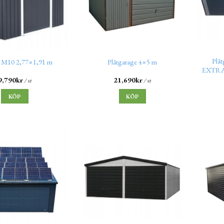
Plå
t M10 2,77×1,91 m
Plåtgarage 4×5 m
EXTRAL
9,790
kr
21,690
kr
/ st
/ st
KÖP
KÖP