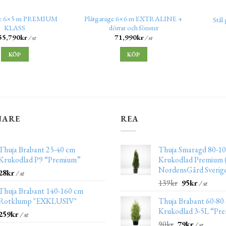
age 6×5 m PREMIUM
Plåtgarage 6×6 m EXTRALINE +
Stål
KLASS
dörrar och fönster
55,790
kr
71,990
kr
/ st
/ st
KÖP
KÖP
JARE
REA
Thuja Brabant 25-40 cm
Thuja Smaragd 80-10
Krukodlad P9 “Premium”
Krukodlad Premium (
NordensGård Sverig
28
kr
/ st
139
kr
95
kr
/ st
Thuja Brabant 140-160 cm
Rotklump "EXKLUSIV"
Thuja Brabant 60-80
Krukodlad 3-5L “Pr
259
kr
/ st
90
kr
79
kr
/ st