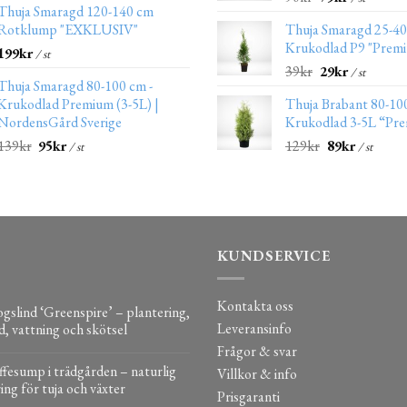
Thuja Smaragd 120-140 cm
Rotklump "EXKLUSIV"
Thuja Smaragd 25-4
Krukodlad P9 "Prem
199
kr
/ st
39
kr
29
kr
/ st
Thuja Smaragd 80-100 cm -
Krukodlad Premium (3-5L) |
Thuja Brabant 80-10
NordensGård Sverige
Krukodlad 3-5L “Pr
139
kr
95
kr
129
kr
89
kr
/ st
/ st
KUNDSERVICE
Kontakta oss
gslind ‘Greenspire’ – plantering,
Leveransinfo
d, vattning och skötsel
Frågor & svar
fesump i trädgården – naturlig
Villkor & info
ing för tuja och växter
Prisgaranti