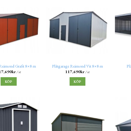
 Reimond Grafit 8×8 m
Plåtgarage Reimond Vit 8×8 m
Pl
17,690
kr
117,690
kr
/ st
/ st
KÖP
KÖP