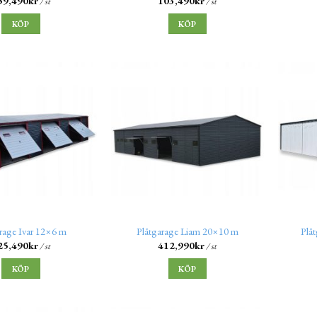
59,490
kr
103,490
kr
/ st
/ st
KÖP
KÖP
rage Ivar 12×6 m
Plåtgarage Liam 20×10 m
Plå
25,490
kr
412,990
kr
/ st
/ st
KÖP
KÖP