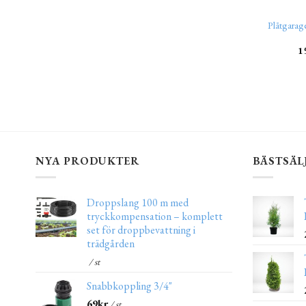
Plåtgar
1
NYA PRODUKTER
BÄSTSÄL
Droppslang 100 m med
tryckkompensation – komplett
set för droppbevattning i
trädgården
/ st
Snabbkoppling 3/4"
69
kr
/ st