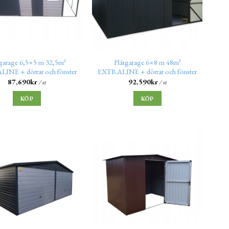
tgarage 6,5×5 m 32,5m²
Plåtgarage 6×8 m 48m²
INE + dörrar och fönster
EXTRALINE + dörrar och fönster
87,690
kr
92,590
kr
/ st
/ st
KÖP
KÖP