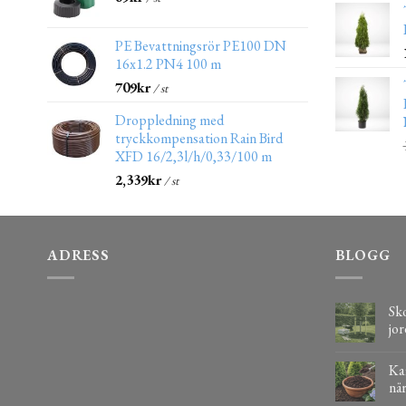
PE Bevattningsrör PE100 DN
16x1.2 PN4 100 m
709
kr
/ st
Droppledning med
tryckkompensation Rain Bird
XFD 16/2,3l/h/0,33/100 m
2,339
kr
/ st
ADRESS
BLOGG
Sko
jor
Kaf
när