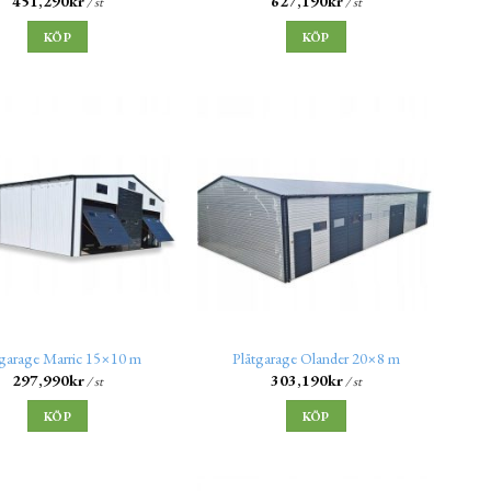
451,290
kr
627,190
kr
/ st
/ st
KÖP
KÖP
tgarage Marric 15×10 m
Plåtgarage Olander 20×8 m
297,990
kr
303,190
kr
/ st
/ st
KÖP
KÖP