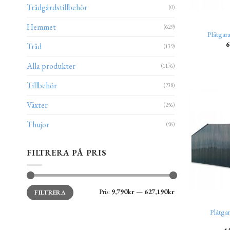
Trädgårdstillbehör
(0)
Hemmet
(629)
Plåtgar
6
Träd
(139)
Alla produkter
(1176)
Tillbehör
(238)
Växter
(256)
Thujor
(96)
FILTRERA PÅ PRIS
Min
Max
Pris:
9,790kr
—
627,190kr
FILTRERA
pris
pris
Plåtga