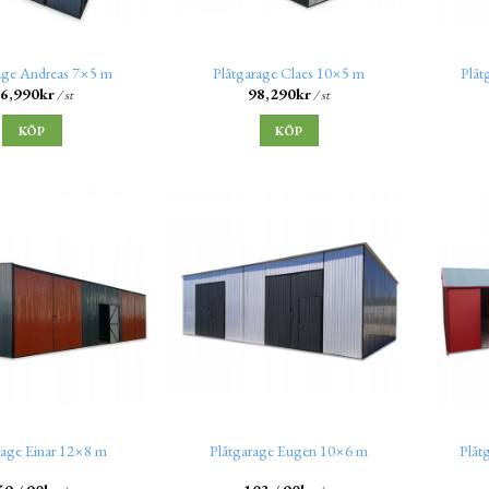
age Andreas 7×5 m
Plåtgarage Claes 10×5 m
Plåt
6,990
kr
98,290
kr
/ st
/ st
KÖP
KÖP
rage Einar 12×8 m
Plåtgarage Eugen 10×6 m
Plåt