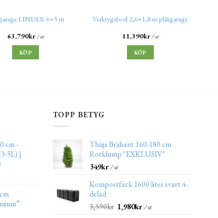
 garage LINDER 6×5 m
Verktygsbod 2,6×1,8 m plåtgarage
63,790
kr
11,390
kr
/ st
/ st
KÖP
KÖP
TOPP BETYG
0 cm -
Thuja Brabant 160-180 cm
3-5L) |
Rotklump "EXKLUSIV"
e
349
kr
/ st
Kompostfack 1600 liter svart 4-
 cm
delad
emium”
3,590
kr
1,980
kr
/ st