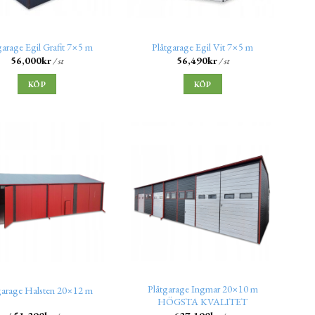
garage Egil Grafit 7×5 m
Plåtgarage Egil Vit 7×5 m
56,000
kr
56,490
kr
/ st
/ st
KÖP
KÖP
Plåtgarage Ingmar 20×10 m
garage Halsten 20×12 m
HÖGSTA KVALITET