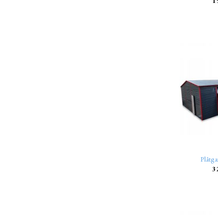
1
Plåtga
3