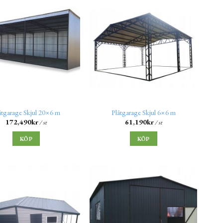
åtgarage Skjul 20×6 m
Plåtgarage Skjul 6×6 m
172,490
kr
61,190
kr
/ st
/ st
KÖP
KÖP