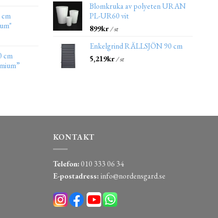
Blomkruka av polyeten URAN
0 cm
PL-UR60 vit
ium"
899
kr
/ st
Enkelgrind RÄLLSJÖN 90 cm
0 cm
5,219
kr
/ st
emium”
KONTAKT
Telefon:
010 333 06 34
E-postadress:
info@nordensgard.se