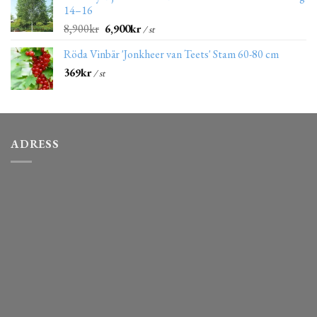
14–16
8,900
kr
6,900
kr
/ st
Röda Vinbär 'Jonkheer van Teets' Stam 60-80 cm
369
kr
/ st
ADRESS