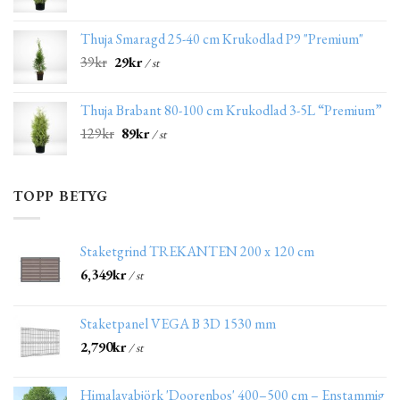
Thuja Smaragd 25-40 cm Krukodlad P9 "Premium"
39
kr
29
kr
/ st
Thuja Brabant 80-100 cm Krukodlad 3-5L “Premium”
129
kr
89
kr
/ st
TOPP BETYG
Staketgrind TREKANTEN 200 x 120 cm
6,349
kr
/ st
Staketpanel VEGA B 3D 1530 mm
2,790
kr
/ st
Himalayabjörk 'Doorenbos' 400–500 cm – Enstammig