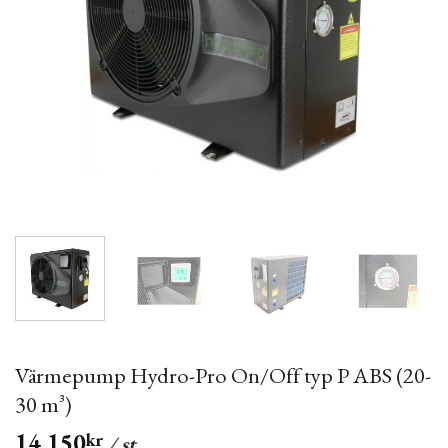
Värmepump Hydro-Pro On/Off typ P ABS (20-
30 m³)
14,150
kr
/ st