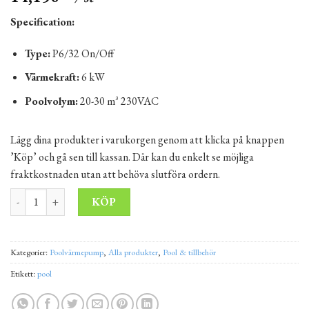
Specification:
Type:
P6/32 On/Off
Värmekraft:
6 kW
Poolvolym:
20-30 m³ 230VAC
Lägg dina produkter i varukorgen genom att klicka på knappen
’Köp’ och gå sen till kassan. Där kan du enkelt se möjliga
fraktkostnaden utan att behöva slutföra ordern.
Värmepump Hydro-Pro On/Off typ P ABS (20-30 m³) mängd
Alternative:
KÖP
Kategorier:
Poolvärmepump
,
Alla produkter
,
Pool & tillbehör
Etikett:
pool