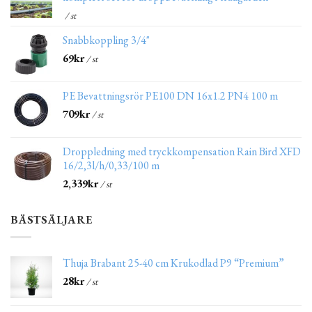
/ st
Snabbkoppling 3/4"
69
kr
/ st
PE Bevattningsrör PE100 DN 16x1.2 PN4 100 m
709
kr
/ st
Droppledning med tryckkompensation Rain Bird XFD
16/2,3l/h/0,33/100 m
2,339
kr
/ st
BÄSTSÄLJARE
Thuja Brabant 25-40 cm Krukodlad P9 “Premium”
28
kr
/ st