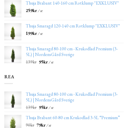
Thuja Brabant 140-160 cm Rotklump "EXKLUSIV"
259
kr
/ st
Thuja Smaragd 120-140 cm Rotklump "EXKLUSIV"
199
kr
/ st
Thuja Smaragd 80-100 cm - Krukodlad Premium (3-
5L) | NordensGård Sverige
139
kr
95
kr
/ st
REA
Thuja Smaragd 80-100 cm - Krukodlad Premium (3-
5L) | NordensGård Sverige
139
kr
95
kr
/ st
Thuja Brabant 60-80 cm Krukodlad 3-5L “Premium”
90
kr
79
kr
/ st