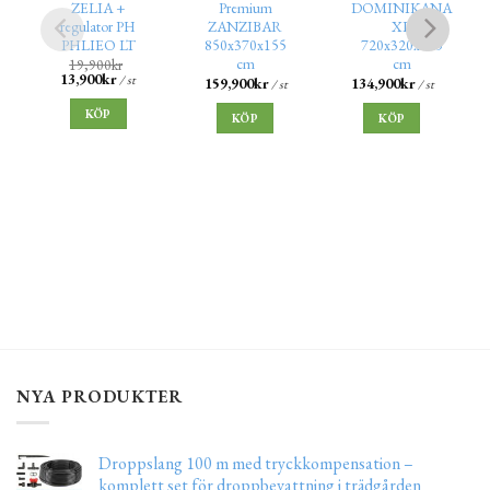
ZELIA +
Premium
DOMINIKANA
regulator PH
ZANZIBAR
XL
PHLIEO LT
850x370x155
720x320x155
cm
cm
19,900
kr
13,900
kr
/ st
159,900
kr
134,900
kr
/ st
/ st
KÖP
KÖP
KÖP
NYA PRODUKTER
Droppslang 100 m med tryckkompensation –
komplett set för droppbevattning i trädgården